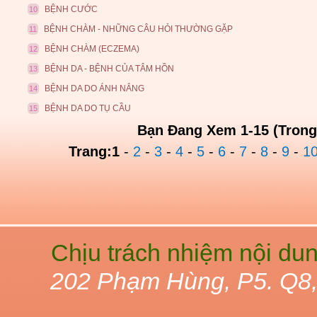
BỆNH CƯỚC
10
BỆNH CHÀM - NHỮNG CÂU HỎI THƯỜNG GẶP
11
BỆNH CHÀM (ECZEMA)
12
BỆNH DA - BỆNH CỦA TÂM HỒN
13
BỆNH DA DO ÁNH NẮNG
14
BỆNH DA DO TỤ CẦU
15
Bạn Đang Xem 1-15 (Trong
Trang:
1
-
2
-
3
-
4
-
5
-
6
-
7
-
8
-
9
-
1
Chịu trách nhiệm nội du
202 Phạm Hùng, P5. Q8