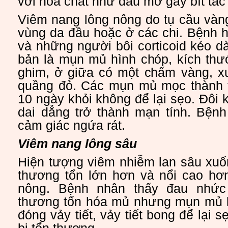
với hóa chất như dầu mỡ gây bít tắc
Viêm nang lông nông do tụ cầu vàn
vùng da đầu hoặc ở các chi. Bệnh h
và những người bôi corticoid kéo d
bản là mụn mủ hình chóp, kích thư
ghim, ở giữa có một chấm vàng, x
quầng đỏ. Các mụn mủ mọc thành t
10 ngày khỏi không để lại sẹo. Đôi 
dai dẳng trở thành mạn tính. Bện
cảm giác ngứa rát.
Viêm nang lông sâu
Hiện tượng viêm nhiễm lan sâu xuố
thương tổn lớn hơn và nổi cao hơ
nông. Bệnh nhân thấy đau nhức 
thương tổn hóa mủ nhưng mụn mủ 
đóng vảy tiết, vảy tiết bong để lại s