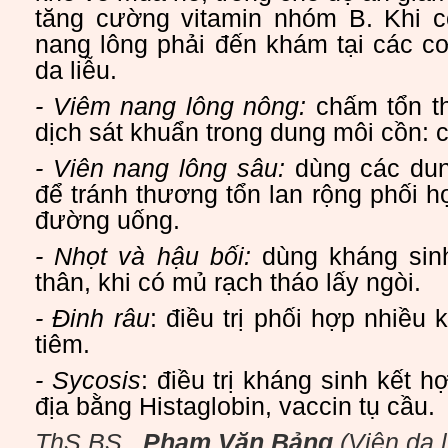
tăng cường vitamin nhóm B. Khi c
nang lông phải đến khám tại các c
da liễu.
- Viêm nang lông nông:
chấm tổn t
dịch sát khuẩn trong dung môi cồn: c
- Viên nang lông sâu:
dùng các dun
để tránh thương tổn lan rộng phối h
đường uống.
- Nhọt và hậu bối:
dùng kháng sinh
thân, khi có mủ rạch tháo lấy ngòi.
- Đinh râu
: điều trị phối hợp nhiều
tiêm.
- Sycosis
: điều trị kháng sinh kết h
địa bằng Histaglobin, vaccin tụ cầu.
ThS.BS.
Phạm Văn Bảng
(Viện da l