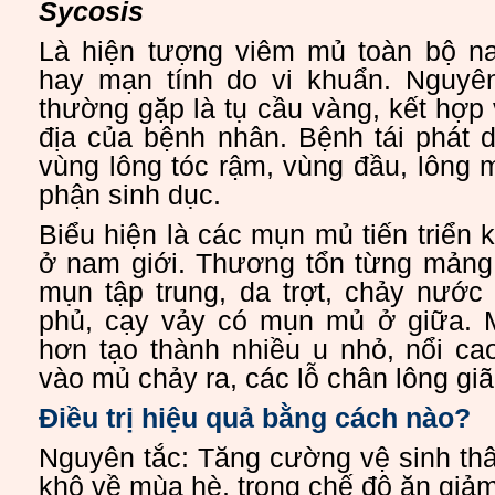
Sycosis
Là hiện tượng viêm mủ toàn bộ n
hay mạn tính do vi khuẩn. Nguyê
thường gặp là tụ cầu vàng, kết hợp 
địa của bệnh nhân. Bệnh tái phát 
vùng lông tóc rậm, vùng đầu, lông
phận sinh dục.
Biểu hiện là các mụn mủ tiến triển 
ở nam giới. Thương tổn từng mảng
mụn tập trung, da trợt, chảy nước
phủ, cạy vảy có mụn mủ ở giữa.
hơn tạo thành nhiều u nhỏ, nổi cao
vào mủ chảy ra, các lỗ chân lông giã
Điều trị hiệu quả bằng cách nào?
Nguyên tắc: Tăng cường vệ sinh thâ
khô về mùa hè, trong chế độ ăn giảm