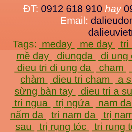
ĐT:
0912 618 910
hay
0
Email:
dalieud
dalieuvi
Tags:
meday
me day
tr
mề đay
diungda
di ung
dieu tri di ung da
cham
chàm
dieu tri cham
a 
sừng bàn tay
dieu tri a 
tri ngua
trị ngứa
nam d
nấm da
tri nam da
trị na
sau
trị rụng tóc
tri rung 