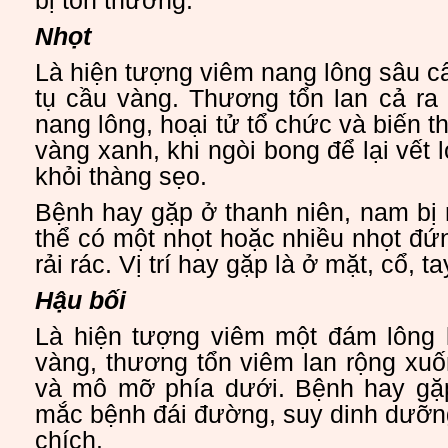
bị tổn thương.
Nhọt
Là hiện tượng viêm nang lông sâu cấ
tụ cầu vàng. Thương tổn lan cả ra
nang lông, hoại tử tổ chức và biến 
vàng xanh, khi ngòi bong để lại vết 
khỏi thàng sẹo.
Bệnh hay gặp ở thanh niên, nam bị
thể có một nhọt hoặc nhiều nhọt đ
rải rác. Vị trí hay gặp là ở mặt, cổ, 
Hậu bối
Là hiện tượng viêm một đám lông l
vàng, thương tổn viêm lan rộng xuố
và mô mỡ phía dưới. Bệnh hay gặ
mắc bệnh đái đường, suy dinh dưỡng
chích.