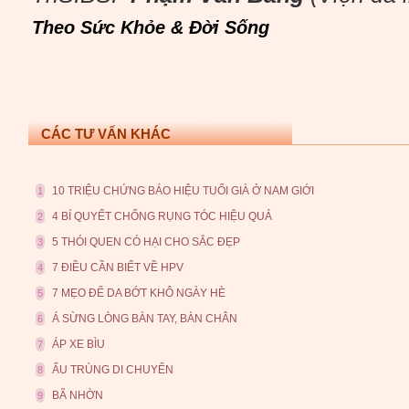
Theo Sức Khỏe & Đời Sống
CÁC TƯ VẤN KHÁC
10 TRIỆU CHỨNG BÁO HIỆU TUỔI GIÀ Ở NAM GIỚI
1
4 BÍ QUYẾT CHỐNG RỤNG TÓC HIỆU QUẢ
2
5 THÓI QUEN CÓ HẠI CHO SẮC ĐẸP
3
7 ĐIỀU CẦN BIẾT VỀ HPV
4
7 MẸO ĐỂ DA BỚT KHÔ NGÀY HÈ
5
Á SỪNG LÒNG BÀN TAY, BÀN CHÂN
6
ÁP XE BÌU
7
ẤU TRÙNG DI CHUYỂN
8
BÃ NHỜN
9