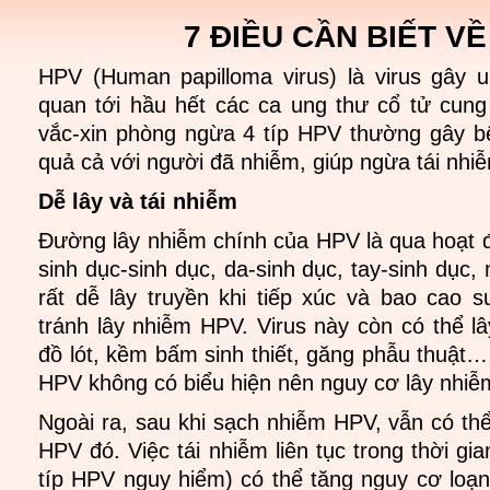
7 ĐIỀU CẦN BIẾT V
HPV (Human papilloma virus) là virus gây 
quan tới hầu hết các ca ung thư cổ tử cun
vắc-xin phòng ngừa 4 típ HPV thường gây bệ
quả cả với người đã nhiễm, giúp ngừa tái nhi
Dễ lây và tái nhiễm
Đường lây nhiễm chính của HPV là qua hoạt độ
sinh dục-sinh dục, da-sinh dục, tay-sinh dục
rất dễ lây truyền khi tiếp xúc và bao cao
tránh lây nhiễm HPV. Virus này còn có thể 
đồ lót, kềm bấm sinh thiết, găng phẫu thuật…
HPV không có biểu hiện nên nguy cơ lây nhiễ
Ngoài ra, sau khi sạch nhiễm HPV, vẫn có thể 
HPV đó. Việc tái nhiễm liên tục trong thời gia
típ HPV nguy hiểm) có thể tăng nguy cơ loạn