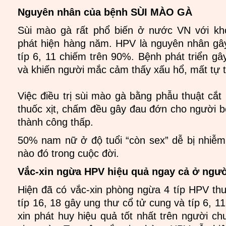
Nguyên nhân của bệnh SÙI MÀO GÀ
Sùi mào gà rất phổ biến ở nước VN với k
phát hiện hàng năm. HPV là nguyên nhân gâ
típ 6, 11 chiếm trên 90%. Bệnh phát triển gây
và khiến người mắc cảm thấy xấu hổ, mất tự t
Việc điều trị sùi mào gà bằng phẫu thuật cắt
thuốc xịt, chấm đều gây đau đớn cho người bện
thành công thấp.
50% nam nữ ở độ tuổi “còn sex” dễ bị nhiễ
nào đó trong cuộc đời.
Vắc-xin ngừa HPV hiệu quả ngay cả ở ngư
Hiện đã có vắc-xin phòng ngừa 4 típ HPV th
típ 16, 18 gây ung thư cổ tử cung và típ 6, 1
xin phát huy hiệu quả tốt nhất trên người ch