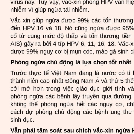
virus này. Tuy vậy, vắc-xin phòng HPV vẫn hi
nhiễm vì giúp ngừa tái nhiễm.
Vắc xin giúp ngừa được 99% các tổn thương
đến HPV 16 và 18. Nó cũng ngừa được 95% 
cổ tử cung mức độ thấp và tổn thương tiề
AIS) gây ra bởi 4 típ HPV 6, 11, 16, 18. Vắc-x
được 99% nguy cơ bị mụn cóc, mào gà sinh 
Phòng ngừa chủ động là lựa chọn tốt nhất
Trước thực tế Việt Nam đang là nước có tỉ lệ
thành niên cao nhất Đông Nam Á và thứ 5 thế 
cởi mở hơn trong việc giáo dục giới tính 
phòng ngừa các bệnh lây truyền qua đường 
không thể phòng ngừa hết các nguy cơ, c
cách dự phòng chủ động các bệnh ung thư
sinh dục.
Vẫn phải tầm soát sau chích vắc-xin ngừa