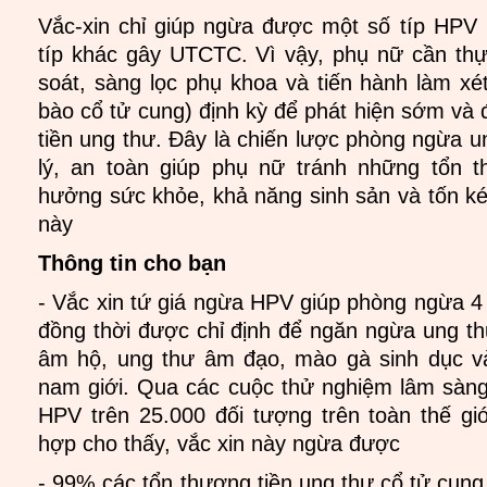
Vắc-xin chỉ giúp ngừa được một số típ HPV 
típ khác gây UTCTC. Vì vậy, phụ nữ cần th
soát, sàng lọc phụ khoa và tiến hành làm xé
bào cổ tử cung) định kỳ để phát hiện sớm và đ
tiền ung thư. Đây là chiến lược phòng ngừa u
lý, an toàn giúp phụ nữ tránh những tổn 
hưởng sức khỏe, khả năng sinh sản và tốn kém
này
Thông tin cho bạn
- Vắc xin tứ giá ngừa HPV giúp phòng ngừa 4 
đồng thời được chỉ định để ngăn ngừa ung th
âm hộ, ung thư âm đạo, mào gà sinh dục 
nam giới. Qua các cuộc thử nghiệm lâm sàng
HPV trên 25.000 đối tượng trên toàn thế giớ
hợp cho thấy, vắc xin này ngừa được
- 99% các tổn thương tiền ung thư cổ tử cun