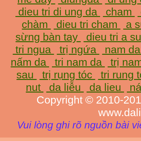
dieu tri di ung da
cham
chàm
dieu tri cham
a 
sừng bàn tay
dieu tri a 
tri ngua
trị ngứa
nam d
nấm da
tri nam da
trị na
sau
trị rụng tóc
tri rung 
nut
da liễu
da lieu
ná
Copyright © 2010-20
www.dal
Vui lòng ghi rõ nguồn bài v