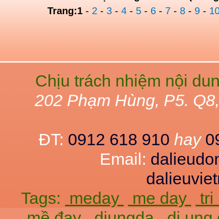
Trang:
1
-
2
-
3
-
4
-
5
-
6
-
7
-
8
-
9
-
1
Chịu trách nhiệm nội du
202 Phạm Hùng, P5. Q8
ĐT:
0912 618 910
hay
0
Email:
dalieud
dalieuvi
Tags:
meday
me day
tr
mề đay
diungda
di ung