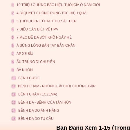
10 TRIỆU CHỨNG BÁO HIỆU TUỔI GIÀ Ở NAM GIỚI
1
4 BÍ QUYẾT CHỐNG RỤNG TÓC HIỆU QUẢ
2
5 THÓI QUEN CÓ HẠI CHO SẮC ĐẸP
3
7 ĐIỀU CẦN BIẾT VỀ HPV
4
7 MẸO ĐỂ DA BỚT KHÔ NGÀY HÈ
5
Á SỪNG LÒNG BÀN TAY, BÀN CHÂN
6
ÁP XE BÌU
7
ẤU TRÙNG DI CHUYỂN
8
BÃ NHỜN
9
BỆNH CƯỚC
10
BỆNH CHÀM - NHỮNG CÂU HỎI THƯỜNG GẶP
11
BỆNH CHÀM (ECZEMA)
12
BỆNH DA - BỆNH CỦA TÂM HỒN
13
BỆNH DA DO ÁNH NẮNG
14
BỆNH DA DO TỤ CẦU
15
Bạn Đang Xem 1-15 (Trong