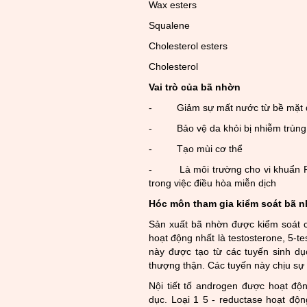
Wax esters
Squalene
Cholesterol esters
Cholesterol
Vai trò của bã nhờn
- Giảm sự mất nước từ bề mặt 
- Bảo vệ da khỏi bị nhiễm trùng 
- Tạo mùi cơ thể
- Là môi trường cho vi khuẩn Prop
trong việc điều hòa miễn dịch
Hóc môn tham gia kiểm soát bã 
Sản xuất bã nhờn được kiểm soát củ
hoạt động nhất là testosterone, 5-
này được tạo từ các tuyến sinh dụ
thượng thận. Các tuyến này chịu sự
Nội tiết tố androgen được hoạt độ
dục. Loại 1 5 - reductase hoạt độn