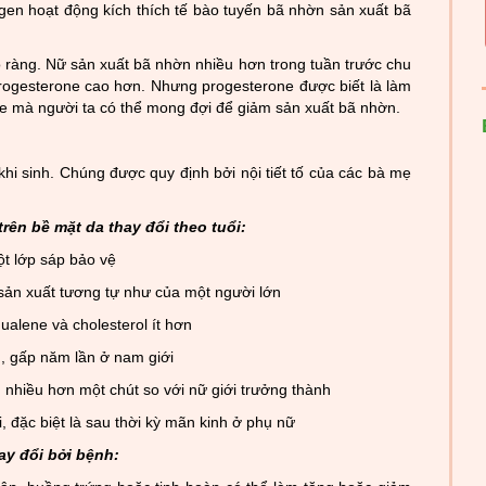
ogen hoạt động kích thích tế bào tuyến bã nhờn sản xuất bã
õ ràng. Nữ sản xuất bã nhờn nhiều hơn trong tuần trước chu
rogesterone cao hơn. Nhưng progesterone được biết là làm
e mà người ta có thể mong đợi để giảm sản xuất bã nhờn.
hi sinh. Chúng được quy định bởi nội tiết tố của các bà mẹ
rên bề mặt da thay đổi theo tuổi:
ột lớp sáp bảo vệ
sản xuất tương tự như của một người lớn
ualene và cholesterol ít hơn
ì, gấp năm lần ở nam giới
nhiều hơn một chút so với nữ giới trưởng thành
, đặc biệt là sau thời kỳ mãn kinh ở phụ nữ
ay đổi bởi bệnh: