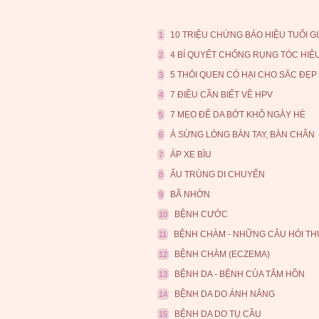
10 TRIỆU CHỨNG BÁO HIỆU TUỔI GI
1
4 BÍ QUYẾT CHỐNG RỤNG TÓC HIỆ
2
5 THÓI QUEN CÓ HẠI CHO SẮC ĐẸP
3
7 ĐIỀU CẦN BIẾT VỀ HPV
4
7 MẸO ĐỂ DA BỚT KHÔ NGÀY HÈ
5
Á SỪNG LÒNG BÀN TAY, BÀN CHÂN
6
ÁP XE BÌU
7
ẤU TRÙNG DI CHUYỂN
8
BÃ NHỜN
9
BỆNH CƯỚC
10
BỆNH CHÀM - NHỮNG CÂU HỎI T
11
BỆNH CHÀM (ECZEMA)
12
BỆNH DA - BỆNH CỦA TÂM HỒN
13
BỆNH DA DO ÁNH NẮNG
14
BỆNH DA DO TỤ CẦU
15