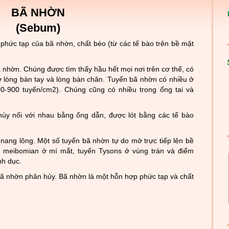
BÃ NHỜN
(Sebum)
phức tạp của bã nhờn, chất béo (từ các tế bào trên bề mặt
 nhờn. Chúng được tìm thấy hầu hết mọi nơi trên cơ thể, có
 ở lòng bàn tay và lòng bàn chân. Tuyến bã nhờn có nhiều ở
00-900 tuyến/cm2). Chúng cũng có nhiều trong ống tai và
ùy nối với nhau bằng ống dẫn, được lót bằng các tế bào
ang lông. Một số tuyến bã nhờn tự do mở trực tiếp lên bề
 meibomian ở mí mắt, tuyến Tysons ở vùng trán và điểm
nh dục.
bã nhờn phân hủy. Bã nhờn là một hỗn hợp phức tạp và chất