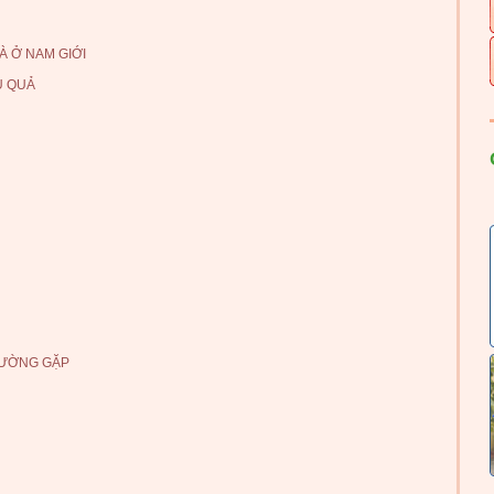
À Ở NAM GIỚI
U QUẢ
HƯỜNG GẶP