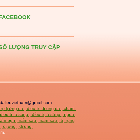
FACEBOOK
SỐ LƯỢNG TRUY CẬP
dalieuvietnam@gmail.com
trị dị ứng da
dieu tri di ung da
cham
dieu tri a sung
điều trị á sừng
ngua
 nấm bẹn
nấm sâu
nam sau
trị rụng
a
dị ứng
di ung
om,