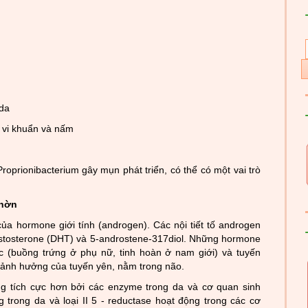
da
vi khuẩn và nấm
rionibacterium gây mụn phát triển, có thể có một vai trò
nhờn
a hormone giới tính (androgen). Các nội tiết tố androgen
testosterone (DHT) và 5-androstene-317diol. Những hormone
c (buồng trứng ở phụ nữ, tinh hoàn ở nam giới) và tuyến
 ảnh hưởng của tuyến yên, nằm trong não.
ng tích cực hơn bởi các enzyme trong da và cơ quan sinh
g trong da và loại II 5 - reductase hoạt động trong các cơ