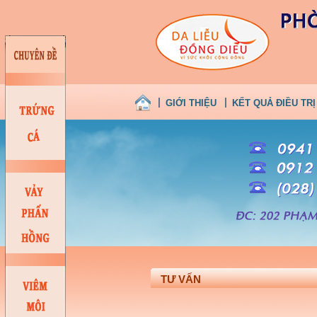
GIỚI THIỆU
KẾT QUẢ ĐIỀU TRỊ
TƯ VẤN