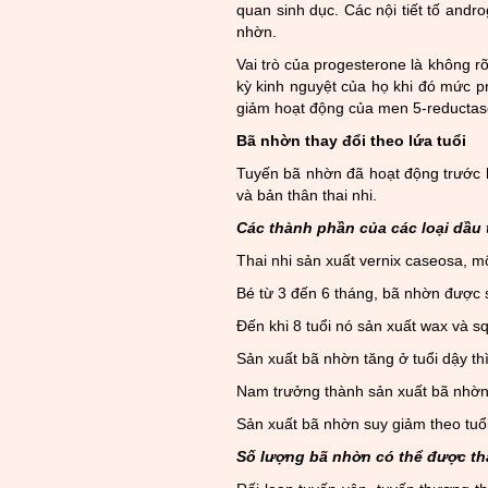
quan sinh dục. Các nội tiết tố andr
nhờn.
Vai trò của progesterone là không r
kỳ kinh nguyệt của họ khi đó mức p
giảm hoạt động của men 5-reductas
Bã nhờn thay đổi theo lứa tuổi
Tuyến bã nhờn đã hoạt động trước k
và bản thân thai nhi.
Các thành phần của các loại dầu t
Thai nhi sản xuất vernix caseosa, m
Bé từ 3 đến 6 tháng, bã nhờn được 
Đến khi 8 tuổi nó sản xuất wax và sq
Sản xuất bã nhờn tăng ở tuổi dậy th
Nam trưởng thành sản xuất bã nhờn 
Sản xuất bã nhờn suy giảm theo tuổi
Số lượng bã nhờn có thể được th