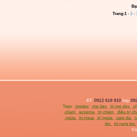
Bạ
Trang:
1
-
2
-
ĐT:
0912 618 910
hay
09
Tags:
meday
me day
tri me day
ch
chàm
eczema
trị chàm
điều trị 
ngứa
tri ngua
trị ngứa
nam da
n
tóc
tri rung toc
Co