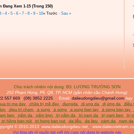
n Đang Xem 1-15 (Trong 150)
3
-
4
-
5
-
6
-
7
-
8
-
9
-
10
« Trước ·
Sau »
Chịu trách nhiệm nội dung:
BS. LƯƠNG TRƯỜNG SƠN
202 Phạm Hùng, P5. Q8, TP. HCM (gần chân cầu Chánh Hưng)
22 557 669
;
(08) 3852 2225
Email:
dalieudongdieu@gmail.com
hay
ua tri me day
chữa trị mề đay
diungda
di ung da
dị ứng da
điều 
chàm
dieu tri cham
a sung
á sừng
a sung ban tay
á sừng bàn tay
am ben
nấm da
nấm bẹn
trị nấm da
tri nam da
trị nam ben
trị
trị hồng ban nút
tri hong ban nut
da liễu
da lieu
nám da
nam d
pyright © 2010-2013
www.dalieudongdieu.net,
www.dalieuvietnam.c
Vui lòng ghi rõ nguồn bài viết khi copy nội dung từ website này