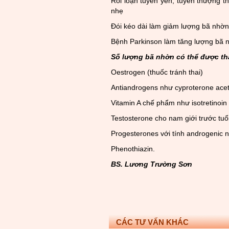
Rối loạn tuyến yên, tuyến thượng t
nhẹ
Đói kéo dài làm giảm lượng bã nhờn
Bệnh Parkinson làm tăng lượng bã 
Số lượng bã nhờn có thể được tha
Oestrogen (thuốc tránh thai)
Antiandrogens như cyproterone acet
Vitamin A chế phẩm như isotretinoin
Testosterone cho nam giới trước tuổi
Progesterones với tính androgenic 
Phenothiazin.
BS. Lương Trường Sơn
CÁC TƯ VẤN KHÁC