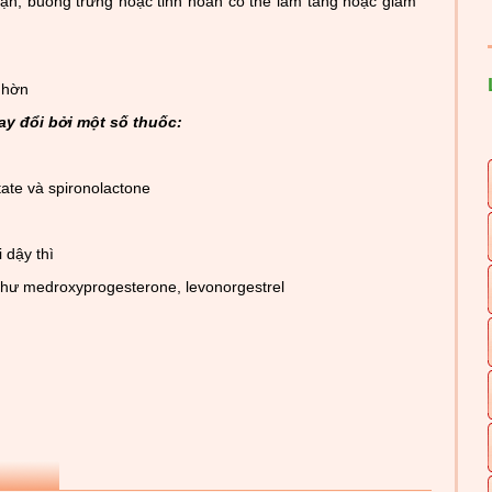
hận, buồng trứng hoặc tinh hoàn có thể làm tăng hoặc giảm
nhờn
y đổi bởi một số thuốc:
ate và spironolactone
 dậy thì
như medroxyprogesterone, levonorgestrel