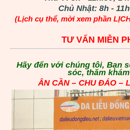
Chủ Nhật: 8h - 11
(Lịch cụ thể, mời xem phần
LỊC
TƯ VẤN MIỄN P
Hãy đến với chúng tôi, Bạn
sóc, thăm khám
ÂN CẦN – CHU ĐÁO – 