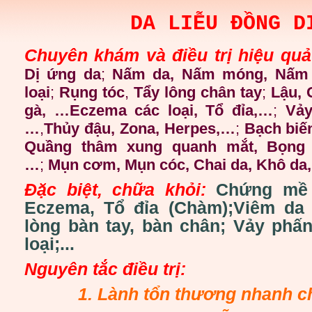
DA LIỄU ĐỒNG D
Chuyên khám và điều trị hiệu quả
Dị ứng da
;
Nấm da, Nấm móng, Nấm 
loại
;
Rụng tóc
,
Tẩy lông chân tay
;
Lậu,
gà, …Eczema các loại, Tổ đỉa,…
;
Vảy
…
,
Thủy đậu, Zona, Herpes,…
;
Bạch biế
Quầng thâm xung quanh mắt, Bọng 
…
;
Mụn cơm, Mụn cóc, Chai da, Khô da, 
Đặc biệt, chữa khỏi:
Chứng mề 
Eczema, Tổ đỉa (Chàm);Viêm da
lòng bàn tay, bàn chân; Vảy phấ
loại;...
Nguyên tắc điều trị:
1. Lành tổn thương nhanh c