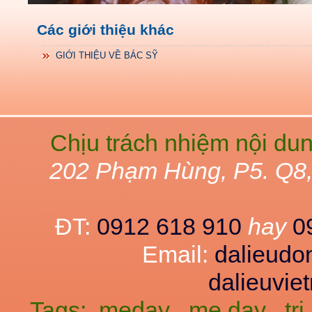
Các giới thiệu khác
GIỚI THIỆU VỀ BÁC SỸ
Chịu trách nhiệm nội du
202 Phạm Hùng, P5. Q8
ĐT:
0912 618 910
hay
0
Email:
dalieud
dalieuvi
Tags:
meday
me day
tr