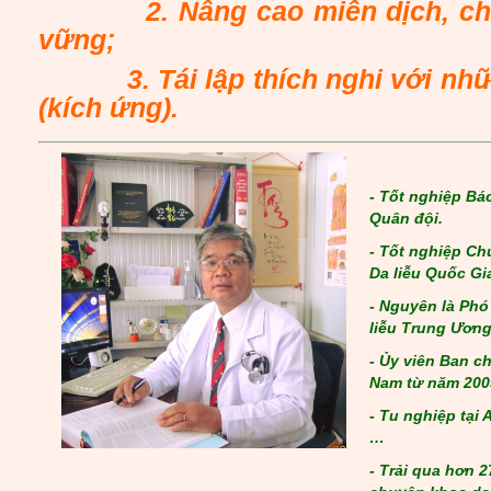
2. Nâng cao miễn dịch, chốn
vững;
3. Tái lập thích nghi với nhữn
(kích ứng).
-
Tốt nghiệp Bác
Quân đội.
-
Tốt nghiệp Chu
Da liễu Quốc Gia
-
Nguyên là Phó
liễu Trung Ương
-
Ủy viên Ban ch
Nam từ năm 200
-
Tu nghiệp tại A
…
-
Trải qua hơn 