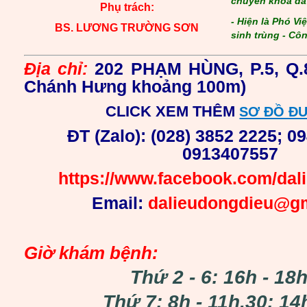
chuyên khoa da 
Phụ trách:
- Hiện là Phó Vi
BS. LƯƠNG TRƯỜNG SƠN
sinh trùng - Cô
Địa chỉ:
202 PHẠM HÙNG, P.5, Q.
Chánh Hưng khoảng 100m)
CLICK
XEM THÊM
SƠ ĐỒ Đ
ĐT (Zalo): (028) 3852 2225; 0
0913407557
https://www.facebook.com/dal
Email:
dalieudongdieu@g
Giờ khám bệnh:
Thứ 2 - 6: 16h - 1
Thứ 7: 8h - 11h.30; 14