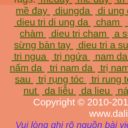
mề đay
diungda
di ung
dieu tri di ung da
cham
chàm
dieu tri cham
a 
sừng bàn tay
dieu tri a 
tri ngua
trị ngứa
nam d
nấm da
tri nam da
trị na
sau
trị rụng tóc
tri rung 
nut
da liễu
da lieu
ná
Copyright © 2010-20
www.dal
Vui lòng ghi rõ nguồn bài v