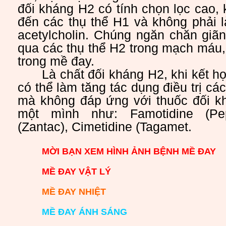
đối kháng H2 có tính chọn lọc cao
đến các thụ thể H1 và không phải 
acetylcholin. Chúng ngăn chăn giã
qua các thụ thể H2 trong mạch máu,
trong mề đay.
Là chất đối kháng H2, khi kết h
có thể làm tăng tác dụng điều trị c
mà không đáp ứng với thuốc đối k
một mình như: Famotidine (Pepc
(Zantac), Cimetidine (Tagamet.
MỜI BẠN XEM HÌNH ẢNH BỆNH MỀ ĐAY
MỀ ĐAY VẬT LÝ
MỀ ĐAY NHIỆT
MỀ ĐAY ÁNH SÁNG