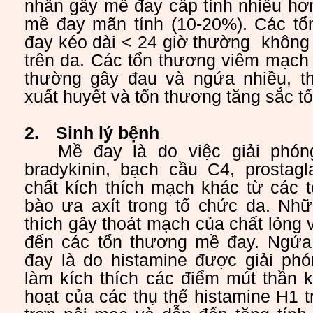
nhân gây mề đay cấp tính nhiều hơ
mề đay mãn tính (10-20%). Các t
đay kéo dài < 24 giờ thường không 
trên da. Các tổn thương viêm mạch 
thường gây đau và ngứa nhiều, t
xuất huyết và tổn thương
tăng sắc tố
2.
Sinh lý bệnh
Mề đay là do việc giải phón
bradykinin, bạch cầu C4, prostag
chất kích thích mạch khác từ các 
bào ưa axít trong tổ chức da. Nhữ
thích gây thoát mạch của chất lỏng 
đến các tổn thương mề đay. Ngứa
đay là do histamine được giải phó
làm kích thích các điểm mút thần k
hoạt của các thụ thể histamine H1 t