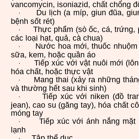
vancomycin, isoniazid, chất chống độ
Du lịch (a míp, giun đũa, gi
·
bệnh sốt rét)
Thực phẩm (sò ốc, cá, trứng, 
·
các loại hạt, quả, cà chua)
Nước hoa mới, thuốc nhuộm t
·
sữa, kem, hoặc quần áo
Tiếp xúc với vật nuôi mới (lô
·
hóa chất, hoặc thực vật
Mang thai (xảy ra những tháng
·
và thường hết sau khi sinh)
Tiếp xúc với niken (đồ tr
·
jean), cao su (găng tay), hóa chất 
móng tay
Tiếp xúc với ánh nắng mặt t
·
lạnh
Tập thể dục
·