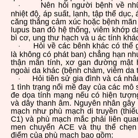
Nên hỏi người bệnh về nh
·
nhiệt độ, áp suất, lạnh, tập thể dục,
căng thẳng cảm xúc hoặc bệnh mãn 
lupus ban đỏ hệ thống, viêm khớp d
bì cơ, ung thư hạch và u ác tính khác
Hỏi về các bênh khác có thể
·
là không có phát ban) chẳng hạn nh
thận mãn tính, xơ gan đường mật h
ngoài da khác (bệnh chàm, viêm da t
Hỏi tiền sử gia đình và cá nh
·
1 tình trạng nổi mề đay của các mô 
đe dọa tính mạng nếu có hiện tượn
và dây thanh âm. Nguyên nhân gây
mạch như phù mạch di truyền (thiế
C1) và phù mạch mắc phải liên qua
men chuyển ACE và thụ thể chẹ
điểm của phù mạch bao gồm: