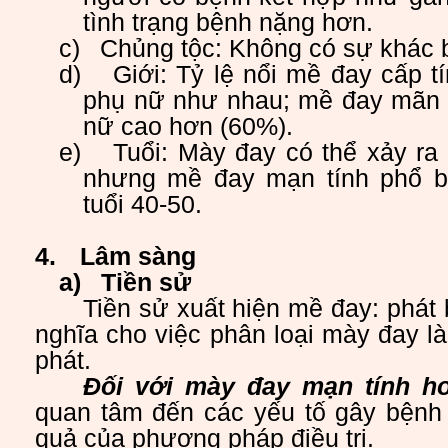
tình trạng bệnh nặng hơn.
c)
Chủng tộc: Không có sự khác b
d)
Giới:
Tỷ lệ nổi mề đay cấp t
phụ nữ như nhau; mề đay mãn t
nữ cao hơn (60%).
e)
Tuổi: Mày đay có thể xảy ra 
nhưng mề đay mạn tính phổ b
tuổi 40-50.
4.
Lâm sàng
a)
Tiền sử
Tiền sử xuất hiện mề đay: phát 
nghĩa cho việc phân loại mày đay là
phát.
Đối với mày đay mạn tính ho
quan tâm đến các yếu tố gây bệnh 
quả của phương pháp điều trị.