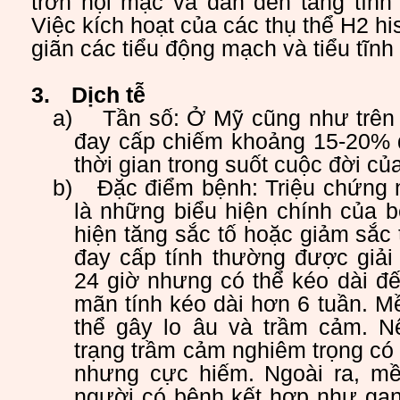
trơn nội mạc và dẫn đến tăng tín
Việc kích hoạt của các thụ thể H2 h
giãn các tiểu động mạch và tiểu tĩn
3.
Dịch tễ
a)
Tần số: Ở Mỹ cũng như trên 
đay cấp chiếm khoảng 15-20% d
thời gian trong suốt cuộc đời củ
b)
Đặc điểm bệnh: Triệu chứng 
là những biểu hiện chính của 
hiện tăng sắc tố hoặc giảm sắc 
đay cấp tính thường được giải
24 giờ nhưng có thể kéo dài đ
mãn tính kéo dài hơn 6 tuần. M
thể gây lo âu và trầm cảm. Nế
trạng trầm cảm nghiêm trọng có 
nhưng cực hiếm. Ngoài ra, m
người có bệnh kết hợp như gan