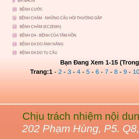
BÃ NHỜN
9
BỆNH CƯỚC
10
BỆNH CHÀM - NHỮNG CÂU HỎI THƯỜNG GẶP
11
BỆNH CHÀM (ECZEMA)
12
BỆNH DA - BỆNH CỦA TÂM HỒN
13
BỆNH DA DO ÁNH NẮNG
14
BỆNH DA DO TỤ CẦU
15
Bạn Đang Xem 1-15 (Trong
Trang:
1
-
2
-
3
-
4
-
5
-
6
-
7
-
8
-
9
-
1
Chịu trách nhiệm nội du
202 Phạm Hùng, P5. Q8