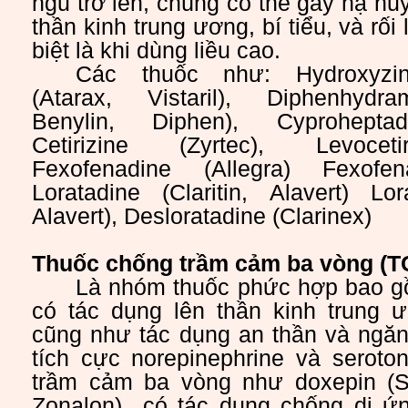
ngủ trở lên, chúng có thể gây hạ hu
thần kinh trung ương, bí tiểu, và rối
biệt là khi dùng liều cao.
Các thuốc như: Hydroxyzin
(Atarax, Vistaril), Diphenhydra
Benylin, Diphen), Cyproheptadi
Cetirizine (Zyrtec),
Levocet
Fexofenadine (Allegra)
Fexofenad
Loratadine (Claritin, Alavert)
Lorat
Alavert),
Desloratadine (Clarinex)
Thuốc chống trầm cảm ba vòng (T
Là nhóm thuốc phức hợp bao gồ
có tác dụng lên thần kinh trung ư
cũng như tác dụng an thần và ngăn
tích cực norepinephrine và seroto
trầm cảm ba vòng như doxepin (S
Zonalon) có tác dụng chống dị ứ