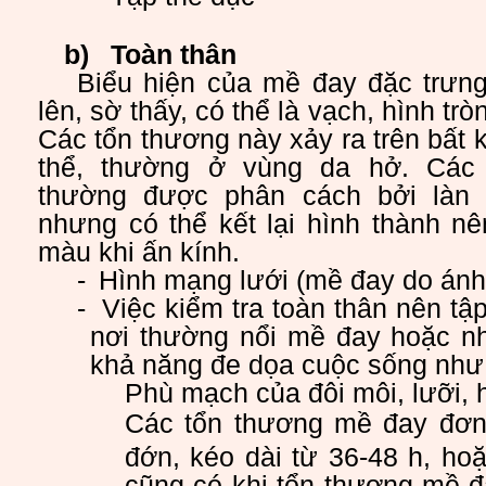
b)
Toàn thân
Biểu hiện của mề đay đặc trưng
lên, sờ thấy, có thể là vạch, hình tr
Các tổn thương này xảy ra trên bất 
thể, thường ở vùng da hở. Các
thường được phân cách bởi làn 
nhưng có thể kết lại hình thành n
màu khi ấn kính.
-
Hình mạng lưới (mề đay do ánh 
-
Việc kiểm tra toàn thân nên tậ
nơi thường nổi mề đay hoặc n
khả năng đe dọa cuộc sống như
Phù mạch của đôi môi, lưỡi,
Các tổn thương mề đay đơn
đớn, kéo dài từ 36-48 h, hoặ
cũng có khi tổn thương mề đa