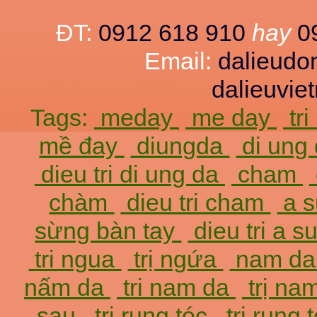
ĐT:
0912 618 910
hay
0
Email:
dalieud
dalieuvi
Tags:
meday
me day
tr
mề đay
diungda
di ung
dieu tri di ung da
cham
chàm
dieu tri cham
a 
sừng bàn tay
dieu tri a 
tri ngua
trị ngứa
nam d
nấm da
tri nam da
trị na
sau
trị rụng tóc
tri rung 