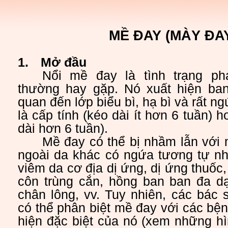
MỀ ĐAY (MÀY ĐA
1.
Mở đầu
Nổi mề đay là tình trạng ph
thường hay gặp. Nó xuất hiện ban
quan đến lớp biểu bì, hạ bì và rất n
là cấp tính (kéo dài ít hơn 6 tuần) 
dài hơn 6 tuần).
Mề đay có thể bị nhầm lẫn với 
ngoài da khác có ngứa tương tự nh
viêm da cơ địa dị ứng, dị ứng thuốc,
côn trùng cắn, hồng ban ban đa d
chân lông, vv. Tuy nhiên, các bác 
có thể phân biệt mề đay với các bện
hiện đặc biệt của nó (xem những h