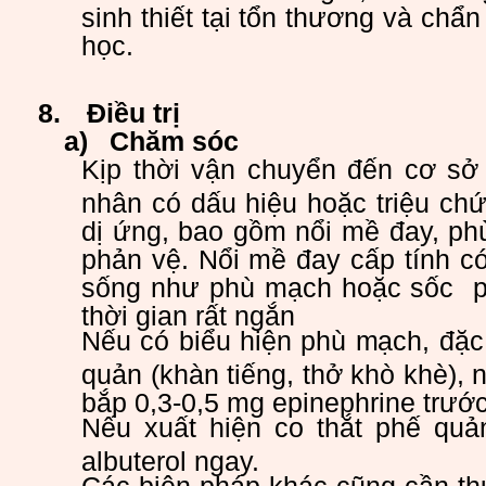
sinh thiết tại tổn thương và chẩn
học.
8.
Điều trị
a)
Chăm sóc
Kịp thời vận chuyển đến cơ sở 
nhân có dấu hiệu hoặc triệu ch
dị ứng, bao gồm nổi mề đay, ph
phản vệ. Nổi mề đay cấp tính c
sống như phù mạch hoặc sốc p
thời gian rất ngắn
Nếu có biểu hiện phù mạch, đặc 
quản (khàn tiếng, thở khò khè), 
bắp 0,3-0,5 mg epinephrine trướ
Nếu xuất hiện co thắt phế quả
albuterol ngay.