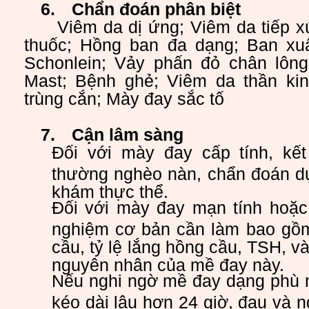
6.
Chẩn đoán phân biệt
Viêm da dị ứng;
Viêm da tiếp x
thuốc
;
Hồng ban đa dạng
;
Ban xu
Schonlein; Vảy phấn đỏ chân lông
Mast; Bệnh ghẻ; Viêm da thần ki
trùng cắn; Mày đay sắc tố
7.
Cận
lâm sàng
Đối với mày đay cấp tính, kế
thường nghèo nàn, chẩn đoán dự
khám thực thể.
Đối với mày đay mạn tính hoặc 
nghiệm cơ bản cần làm bao gồ
cầu, tỷ lệ lắng hồng cầu, TSH, v
nguyên nhân của mề đay này.
Nếu nghi ngờ mề đay dạng phù 
kéo dài lâu hơn 24 giờ, đau và 