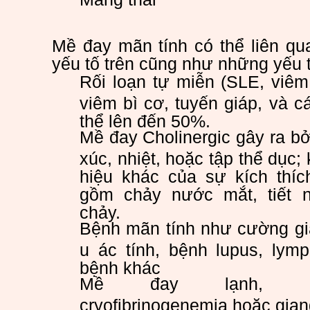
Mề đay mãn tính có thể liên qu
yếu tố trên cũng như những yếu 
Rối loạn tự miễn (SLE, viêm
viêm bì cơ, tuyến giáp, và c
thể lên đến 50%.
Mề đay Cholinergic gây ra b
xúc, nhiệt, hoặc tập thể dục
hiệu khác của sự kích thích
gồm chảy nước mắt, tiết n
chảy.
Bệnh mãn tính như cường giá
u ác tính, bệnh lupus, ly
bệnh khác
Mề đay lạnh, cryog
cryofibrinogenemia hoặc gia