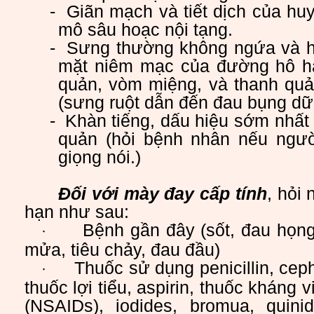
-
Giãn mạch và tiết dịch của hu
mô sâu hoạc nội tạng.
-
Sưng thường không ngứa và ha
mặt niêm mạc của đường hô hấp
quản, vòm miệng, và thanh qu
(sưng ruột dẫn đến đau bụng dữ
-
Khàn tiếng, dấu hiệu sớm nhất
quản (hỏi bệnh nhân nếu ngườ
giọng nói.)
Đối với mày đay cấp tính
, hỏi
hạn như sau:
Bệnh gần đây (sốt, đau họng
·
mửa, tiêu chảy, đau đầu)
Thuốc sử dụng penicillin, ceph
·
thuốc lợi tiểu, aspirin, thuốc kháng 
(NSAIDs), iodides, bromua, quinid