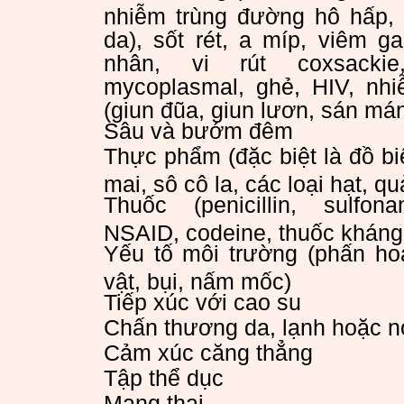
nhiễm trùng đường hô hấp,
da), sốt rét, a míp, viêm g
nhân, vi rút coxsacki
mycoplasmal, ghẻ, HIV, nhi
(giun đũa, giun lươn, sán má
Sâu và bướm đêm
Thực phẩm (đặc biệt là đồ bi
mai, sô cô la, các loại hạt, q
Thuốc (penicillin, sulfonam
NSAID, codeine, thuốc kháng
Yếu tố môi trường (phấn hoa
vật, bụi, nấm mốc)
Tiếp xúc với cao su
Chấn thương da, lạnh hoặc 
Cảm xúc căng thẳng
Tập thể dục
Mang thai