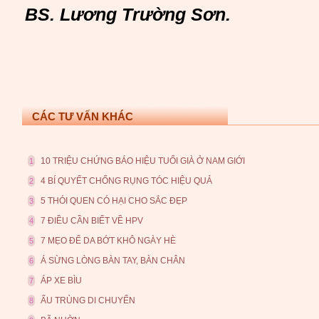
BS. Lương Trường Sơn.
CÁC TƯ VẤN KHÁC
10 TRIỆU CHỨNG BÁO HIỆU TUỔI GIÀ Ở NAM GIỚI
1
4 BÍ QUYẾT CHỐNG RỤNG TÓC HIỆU QUẢ
2
5 THÓI QUEN CÓ HẠI CHO SẮC ĐẸP
3
7 ĐIỀU CẦN BIẾT VỀ HPV
4
7 MẸO ĐỂ DA BỚT KHÔ NGÀY HÈ
5
Á SỪNG LÒNG BÀN TAY, BÀN CHÂN
6
ÁP XE BÌU
7
ẤU TRÙNG DI CHUYỂN
8