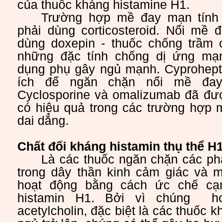
của thuốc kháng histamine H1.
Trường hợp mề đay mạn tính 
phải dùng corticosteroid. Nổi mề 
dùng doxepin - thuốc chống trầm
những đặc tính chống dị ứng mạ
dụng phụ gây ngủ mạnh. Cyprohept
ích để ngăn chặn nổi mề đay 
Cyclosporine và omalizumab đã đư
có hiệu quả trong các trường hợp 
dai dẳng.
Chất đối kháng histamin thụ thể H
Là các thuốc ngăn chặn các ph
trong dây thần kinh cảm giác và
hoạt động bằng cách ức chế cạn
histamin H1. Bởi vì chúng h
acetylcholin, đặc biệt là các thuốc 