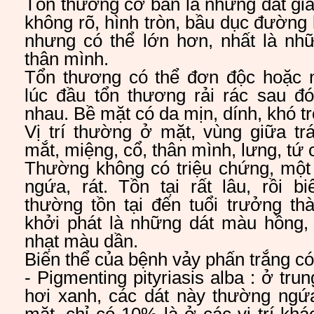
Tổn thương cơ bản là những dát giả
không rõ, hình tròn, bầu dục đường
nhưng có thể lớn hơn, nhất là nh
thân mình.
Tổn thương có thể đơn độc hoặc
lúc đầu tổn thương rải rác sau đó 
nhau. Bề mặt có da mịn, dính, khó tr
Vị trí thường ở mặt, vùng giữa tr
mắt, miệng, cổ, thân mình, lưng, tứ c
Thường không có triệu chứng, một
ngứa, rát. Tồn tại rất lâu, rồi b
thường tồn tại đến tuổi trưởng th
khởi phát là những dát màu hồng,
nhạt màu dần.
Biến thể của bệnh vảy phấn trắng có
- Pigmenting pityriasis alba : ở tr
hơi xanh, các dát này thường ngứa