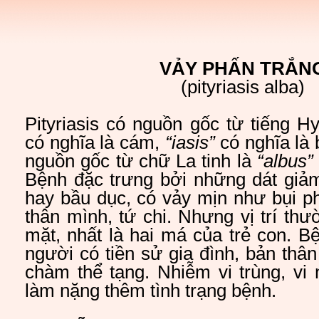
VẢY PHẤN TRẮN
(pityriasis alba)
Pityriasis có nguồn gốc từ tiếng H
có nghĩa là cám,
“iasis”
có nghĩa là
nguồn gốc từ chữ La tinh là
“albus
Bệnh đặc trưng bởi những dát giảm
hay bầu dục, có vảy mịn như bụi ph
thân mình, tứ chi. Nhưng vị trí thư
mặt, nhất là hai má của trẻ con. 
người có tiền sử gia đình, bản thân
chàm thể tạng. Nhiễm vi trùng, vi 
làm nặng thêm tình trạng bệnh.