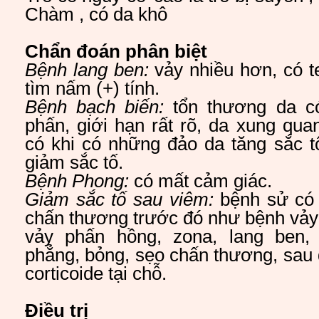
Chàm , có da khô
Chẩn đoán phân biệt
Bệnh lang ben:
vảy nhiều hơn, có t
tìm nấm (+) tính.
Bệnh bạch biến:
tổn thương da c
phấn, giới hạn rất rõ, da xung qu
có khi có những đảo da tăng sắc t
giảm sắc tố.
Bệnh Phong:
có mất cảm giác.
Giảm sắc tố sau viêm:
bệnh sử có 
chấn thương trước đó như bệnh vảy
vảy phấn hồng, zona, lang ben, 
phẳng, bỏng, sẹo chấn thương, sau đ
corticoide tại chỗ.
Điều trị