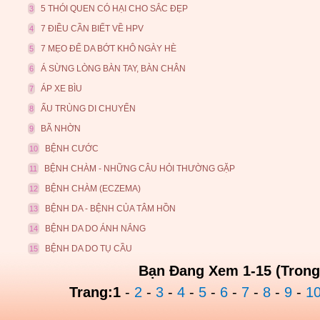
5 THÓI QUEN CÓ HẠI CHO SẮC ĐẸP
3
7 ĐIỀU CẦN BIẾT VỀ HPV
4
7 MẸO ĐỂ DA BỚT KHÔ NGÀY HÈ
5
Á SỪNG LÒNG BÀN TAY, BÀN CHÂN
6
ÁP XE BÌU
7
ẤU TRÙNG DI CHUYỂN
8
BÃ NHỜN
9
BỆNH CƯỚC
10
BỆNH CHÀM - NHỮNG CÂU HỎI THƯỜNG GẶP
11
BỆNH CHÀM (ECZEMA)
12
BỆNH DA - BỆNH CỦA TÂM HỒN
13
BỆNH DA DO ÁNH NẮNG
14
BỆNH DA DO TỤ CẦU
15
Bạn Đang Xem 1-15 (Trong
Trang:
1
-
2
-
3
-
4
-
5
-
6
-
7
-
8
-
9
-
1