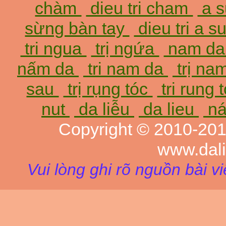
chàm
dieu tri cham
a 
sừng bàn tay
dieu tri a 
tri ngua
trị ngứa
nam d
nấm da
tri nam da
trị na
sau
trị rụng tóc
tri rung 
nut
da liễu
da lieu
ná
Copyright © 2010-20
www.dal
Vui lòng ghi rõ nguồn bài v