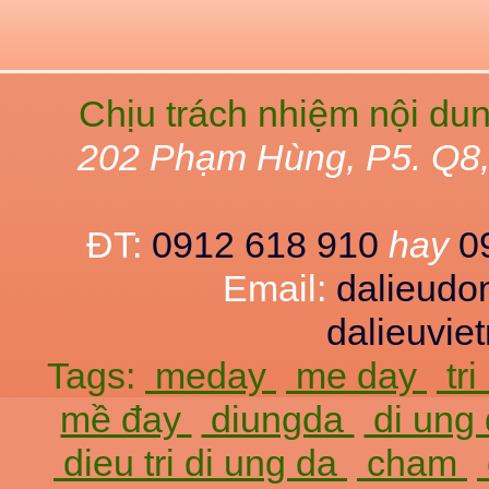
Chịu trách nhiệm nội du
202 Phạm Hùng, P5. Q8
ĐT:
0912 618 910
hay
0
Email:
dalieud
dalieuvi
Tags:
meday
me day
tr
mề đay
diungda
di ung
dieu tri di ung da
cham