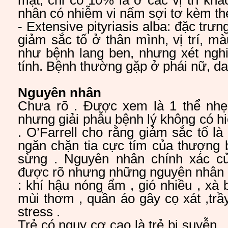
mặt, chỉ có 10% là ở các vị trí khá
nhân có nhiễm vi nấm sợi tơ kèm th
- Extensive pityriasis alba: đặc trưn
giảm sắc tố ở thân mình, vị trí, mà
như bệnh lang ben, nhưng xét nghi
tính. Bệnh thường gặp ở phái nữ, d
Nguyên nhân
Chưa rõ . Được xem là 1 thể nh
nhưng giải phẫu bệnh lý không có h
. O’Farrell cho rằng giảm sắc tố là
ngăn chặn tia cực tím của thượng 
sừng . Nguyên nhân chính xác c
được rõ nhưng những nguyên nhân t
: khí hậu nóng ẩm , gió nhiều , xà 
mùi thơm , quần áo gây cọ xát ,trầy
stress .
Trẻ có nguy cơ cao là trẻ bị suyễn ,