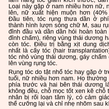
Loại này gặp ở nam nhiều hơn nữ, n
lên, nữ xuất hiện muộn hơn (40% b
Đầu tiên, tóc rụng thưa dần ở phí
thành hình lượn sóng chữ M, sau r
đỉnh đầu và dần dần hói hoàn toàn p
đỉnh chẩm), riêng vùng thái dương h
còn tóc. Điều trị bằng xịt dung dịc
nhất là cấy tóc (hair transplantati
tóc nhỏ vùng thái dương, gáy chẩm
lên vùng rụng tóc.
Rụng tóc do tật nhổ tóc hay gặp ở t
tuổi, nữ nhiều hơn nam. Họ thường 
phía trước và hai bên thái dương 
không đều, chỗ mọc tốt xen kẽ chỗ 
nhân bị rối loạn tâm lý, có cảm giá
thể cưỡng lại và chỉ nhẹ nhõm sau kh