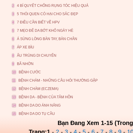
4 BÍ QUYẾT CHỐNG RỤNG TÓC HIỆU QUẢ
2
5 THÓI QUEN CÓ HẠI CHO SẮC ĐẸP
3
7 ĐIỀU CẦN BIẾT VỀ HPV
4
7 MẸO ĐỂ DA BỚT KHÔ NGÀY HÈ
5
Á SỪNG LÒNG BÀN TAY, BÀN CHÂN
6
ÁP XE BÌU
7
ẤU TRÙNG DI CHUYỂN
8
BÃ NHỜN
9
BỆNH CƯỚC
10
BỆNH CHÀM - NHỮNG CÂU HỎI THƯỜNG GẶP
11
BỆNH CHÀM (ECZEMA)
12
BỆNH DA - BỆNH CỦA TÂM HỒN
13
BỆNH DA DO ÁNH NẮNG
14
BỆNH DA DO TỤ CẦU
15
Bạn Đang Xem 1-15 (Trong
Trang:
1
-
2
-
3
-
4
-
5
-
6
-
7
-
8
-
9
-
1