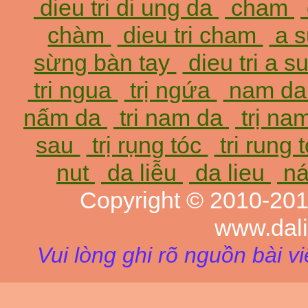
dieu tri di ung da
cham
chàm
dieu tri cham
a 
sừng bàn tay
dieu tri a 
tri ngua
trị ngứa
nam d
nấm da
tri nam da
trị na
sau
trị rụng tóc
tri rung 
nut
da liễu
da lieu
ná
Copyright © 2010-20
www.dal
Vui lòng ghi rõ nguồn bài v