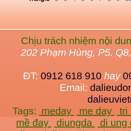
Chịu trách nhiệm nội du
202 Phạm Hùng, P5. Q8
ĐT:
0912 618 910
hay
0
Email:
dalieud
dalieuvi
Tags:
meday
me day
tr
mề đay
diungda
di ung