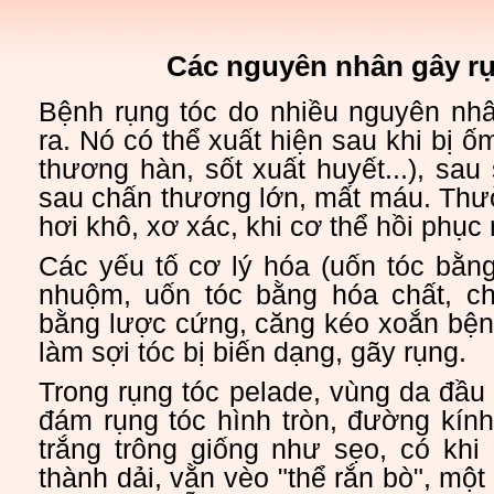
Các nguyên nhân gây rụ
Bệnh rụng tóc do nhiều nguyên nh
ra. Nó có thể xuất hiện sau khi bị ốm
thương hàn, sốt xuất huyết...), sau 
sau chấn thương lớn, mất máu. Thư
hơi khô, xơ xác, khi cơ thể hồi phục 
Các yếu tố cơ lý hóa (uốn tóc bằn
nhuộm, uốn tóc bằng hóa chất, ch
bằng lược cứng, căng kéo xoắn bện 
làm sợi tóc bị biến dạng, gãy rụng.
Trong rụng tóc pelade, vùng da đầu
đám rụng tóc hình tròn, đường kín
trắng trông giống như sẹo, có khi
thành dải, vằn vèo "thể rắn bò", mộ