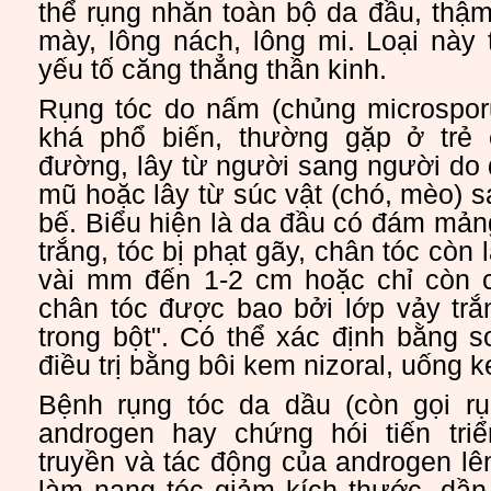
thể rụng nhẵn toàn bộ da đầu, thậm
mày, lông nách, lông mi. Loại này
yếu tố căng thẳng thần kinh.
Rụng tóc do nấm (chủng microsporu
khá phổ biến, thường gặp ở trẻ 
đường, lây từ người sang người do
mũ hoặc lây từ súc vật (chó, mèo) 
bế. Biểu hiện là da đầu có đám mản
trắng, tóc bị phạt gãy, chân tóc còn 
vài mm đến 1-2 cm hoặc chỉ còn 
chân tóc được bao bởi lớp vảy trắ
trong bột". Có thể xác định bằng 
điều trị bằng bôi kem nizoral, uống 
Bệnh rụng tóc da dầu (còn gọi rụ
androgen hay chứng hói tiến tri
truyền và tác động của androgen lê
làm nang tóc giảm kích thước, dần