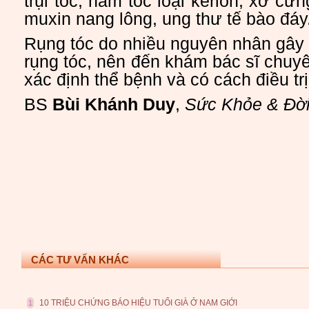
trụi tóc, nấm tóc loại kerion, xơ cứn
muxin nang lông, ung thư tế bào đáy.
Rụng tóc do nhiều nguyên nhân gây n
rụng tóc, nên đến khám bác sĩ chuyê
xác định thể bệnh và có cách điều tr
BS
Bùi Khánh Duy
,
Sức Khỏe & Đờ
CÁC TƯ VẤN KHÁC
10 TRIỆU CHỨNG BÁO HIỆU TUỔI GIÀ Ở NAM GIỚI
1