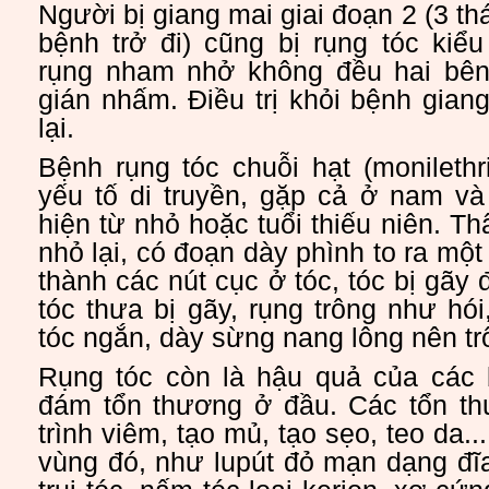
Người bị giang mai giai đoạn 2 (3 t
bệnh trở đi) cũng bị rụng tóc kiểu
rụng nham nhở không đều hai bên
gián nhấm. Điều trị khỏi bệnh gian
lại.
Bệnh rụng tóc chuỗi hạt (monilethr
yếu tố di truyền, gặp cả ở nam và
hiện từ nhỏ hoặc tuổi thiếu niên. T
nhỏ lại, có đoạn dày phình to ra mộ
thành các nút cục ở tóc, tóc bị gãy
tóc thưa bị gãy, rụng trông như hó
tóc ngắn, dày sừng nang lông nên trô
Rụng tóc còn là hậu quả của các
đám tổn thương ở đầu. Các tổn t
trình viêm, tạo mủ, tạo sẹo, teo da..
vùng đó, như lupút đỏ mạn dạng đĩ