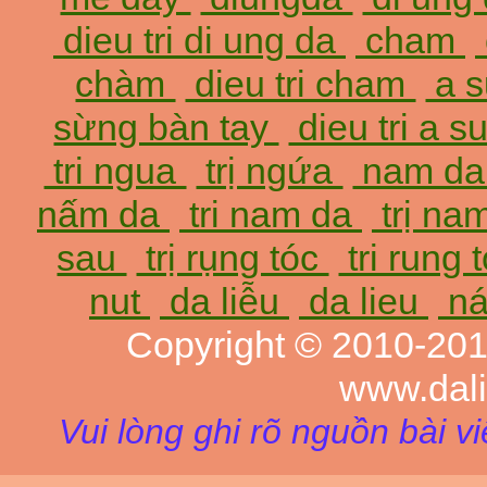
dieu tri di ung da
cham
chàm
dieu tri cham
a 
sừng bàn tay
dieu tri a 
tri ngua
trị ngứa
nam d
nấm da
tri nam da
trị na
sau
trị rụng tóc
tri rung 
nut
da liễu
da lieu
ná
Copyright © 2010-20
www.dal
Vui lòng ghi rõ nguồn bài v