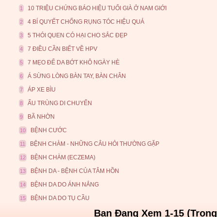
10 TRIỆU CHỨNG BÁO HIỆU TUỔI GIÀ Ở NAM GIỚI
1
4 BÍ QUYẾT CHỐNG RỤNG TÓC HIỆU QUẢ
2
5 THÓI QUEN CÓ HẠI CHO SẮC ĐẸP
3
7 ĐIỀU CẦN BIẾT VỀ HPV
4
7 MẸO ĐỂ DA BỚT KHÔ NGÀY HÈ
5
Á SỪNG LÒNG BÀN TAY, BÀN CHÂN
6
ÁP XE BÌU
7
ẤU TRÙNG DI CHUYỂN
8
BÃ NHỜN
9
BỆNH CƯỚC
10
BỆNH CHÀM - NHỮNG CÂU HỎI THƯỜNG GẶP
11
BỆNH CHÀM (ECZEMA)
12
BỆNH DA - BỆNH CỦA TÂM HỒN
13
BỆNH DA DO ÁNH NẮNG
14
BỆNH DA DO TỤ CẦU
15
Bạn Đang Xem 1-15 (Trong