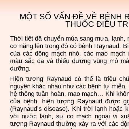
MỘT SỐ VẤN ĐỀ VỀ BỆNH 
THUỐC ĐIỀU TR
Thời tiết đã chuyển mùa sang mưa, lạnh,
cơ nặng lên trong đó có bệnh Raynaud. Bi
của các động mạch nhỏ, các mao mạch m
màu sắc da và thiểu dưỡng vùng mô m
dưỡng.
Hiện tượng Raynaud có thể là triệu ch
nguyên khác nhau như các bệnh tự miễn, 
hệ thống tuần hoàn, mao mạch… Khi khôn
của bệnh, hiện tượng Raynaud được g
(Raynaud’s disease). Khi trời lạnh hoặc k
với nước lạnh, sự co mạch ngoại vi xuấ
tượng Raynaud thường xảy ra với các đ