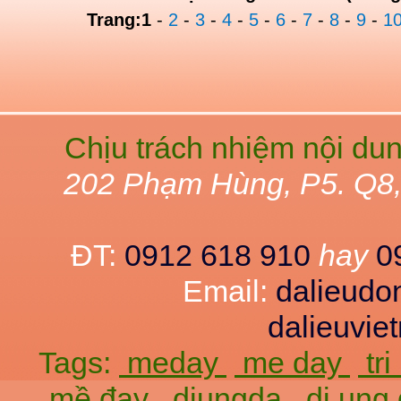
Trang:
1
-
2
-
3
-
4
-
5
-
6
-
7
-
8
-
9
-
1
Chịu trách nhiệm nội du
202 Phạm Hùng, P5. Q8
ĐT:
0912 618 910
hay
0
Email:
dalieud
dalieuvi
Tags:
meday
me day
tr
mề đay
diungda
di ung