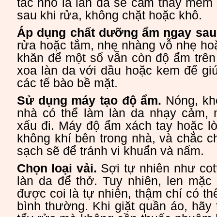
tắc nhỏ là làn da sẽ cảm thấy mềm
sau khi rửa, không chặt hoặc khô.
Áp dụng chất dưỡng ẩm ngay sau 
rửa hoặc tắm, nhẹ nhàng vỗ nhẹ ho
khăn để một số vẫn còn độ ẩm trên
xoa làn da với dầu hoặc kem để gi
các tế bào bề mặt.
Sử dụng máy tạo độ ẩm.
Nóng, khô
nhà có thể làm làn da nhạy cảm,
xấu đi. Máy độ ẩm xách tay hoặc l
không khí bên trong nhà, và chắc 
sạch sẽ để tránh vi khuẩn và nấm.
Chọn loại vải.
Sợi tự nhiên như cot
làn da để thở. Tuy nhiên, len mặc
được coi là tự nhiên, thậm chí có t
bình thường. Khi giặt quần áo, hãy