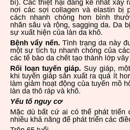
bì). Các thiệt hại đáng kể nhất xảy r
nơi các sợi collagen và elastin bị
cách nhanh chóng hơn bình thư
nhăn sâu và rộng, sagging da. Da bị
sự xuất hiện của làn da khô.
Bệnh vẩy nến.
Tình trạng da này đ
một sự tích tụ nhanh chóng của các 
các tế bào da chết tạo thành lớp vảy
Rối loạn tuyến giáp.
Suy giáp, một
khi tuyến giáp sản xuất ra quá ít h
làm giảm hoạt động của tuyến mồ h
làn da thô ráp và khô.
Yếu tố nguy cơ
Mặc dù bất cứ ai có thể phát triển 
nhiều khả năng để phát triển các điề
Trên 65 tuổi.