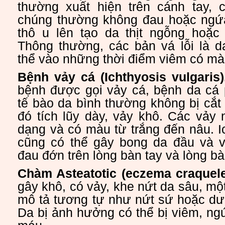
thường xuất hiện trên cánh tay,
chúng thường không đau hoặc ngứa
thô u lên tạo da thịt ngỗng hoặc
Thông thường, các bản vá lỗi là 
thể vào những thời điểm viêm có mà
Bệnh vảy cá (Ichthyosis vulgaris)
bệnh được gọi vảy cá, bệnh da cá p
tế bào da bình thường không bị cắt
đó tích lũy dày, vảy khô. Các vảy 
dạng và có màu từ trắng đến nâu. Ic
cũng có thể gây bong da đầu và v
đau đớn trên lòng bàn tay và lòng b
Chàm Asteatotic (eczema craquele
gây khô, có vảy, khe nứt da sâu, mộ
mô tả tương tự như nứt sứ hoặc dư
Da bị ảnh hưởng có thể bị viêm, ng