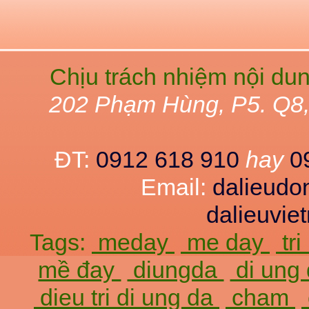
Chịu trách nhiệm nội du
202 Phạm Hùng, P5. Q8
ĐT:
0912 618 910
hay
0
Email:
dalieud
dalieuvi
Tags:
meday
me day
tr
mề đay
diungda
di ung
dieu tri di ung da
cham