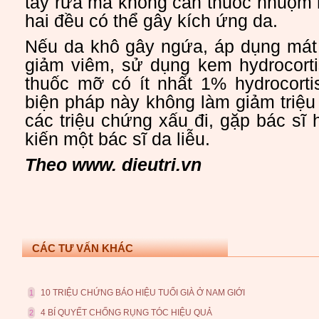
tẩy rửa mà không cần thuốc nhuộm 
hai đều có thể gây kích ứng da.
Nếu da khô gây ngứa, áp dụng mát
giảm viêm, sử dụng kem hydrocort
thuốc mỡ có ít nhất 1% hydrocort
biện pháp này không làm giảm triệ
các triệu chứng xấu đi, gặp bác sĩ
kiến một bác sĩ da liễu.
Theo www. dieutri.vn
CÁC TƯ VẤN KHÁC
10 TRIỆU CHỨNG BÁO HIỆU TUỔI GIÀ Ở NAM GIỚI
1
4 BÍ QUYẾT CHỐNG RỤNG TÓC HIỆU QUẢ
2