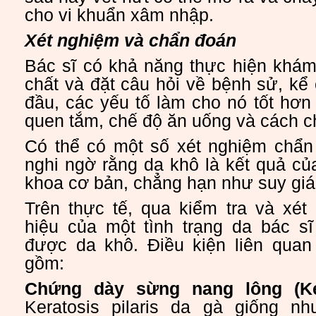
cho vi khuẩn xâm nhập.
Xét nghiệm và chẩn đoán
Bác sĩ có khả năng thực hiện khám
chất và đặt câu hỏi về bệnh sử, kể 
đầu, các yếu tố làm cho nó tốt hơn 
quen tắm, chế độ ăn uống và cách c
Có thể có một số xét nghiệm chẩn
nghi ngờ rằng da khô là kết quả của
khoa cơ bản, chẳng hạn như suy giá
Trên thực tế, qua kiểm tra và xét
hiệu của một tình trạng da bác sĩ
được da khô. Điều kiện liên qua
gồm:
Chứng dày sừng nang lông (Kera
Keratosis pilaris da gà giống n