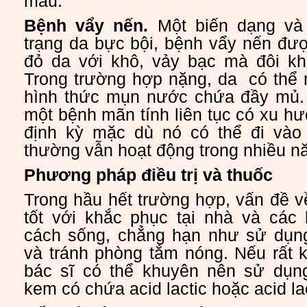
máu.
Bệnh vẩy nến.
Một biến dạng và 
trạng da bực bội, bệnh vẩy nến đư
đỏ da với khô, vảy bạc mà đôi kh
Trong trường hợp nặng, da có thể 
hình thức mụn nước chứa đầy mủ.
một bệnh mãn tính liên tục có xu h
định kỳ mặc dù nó có thể đi vào
thường vẫn hoạt động trong nhiều n
Phương pháp điều trị và thuốc
Trong hầu hết trường hợp, vấn đề 
tốt với khắc phục tại nhà và các
cách sống, chẳng hạn như sử dụn
và tránh phòng tắm nóng. Nếu rất 
bác sĩ có thể khuyên nên sử dụn
kem có chứa acid lactic hoặc acid lac