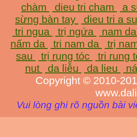
chàm
dieu tri cham
a 
sừng bàn tay
dieu tri a 
tri ngua
trị ngứa
nam d
nấm da
tri nam da
trị na
sau
trị rụng tóc
tri rung 
nut
da liễu
da lieu
ná
Copyright © 2010-20
www.dal
Vui lòng ghi rõ nguồn bài v