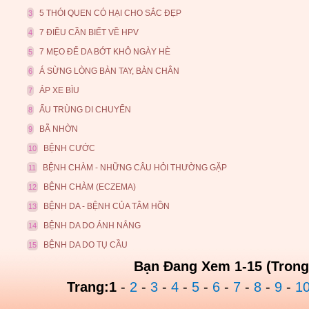
5 THÓI QUEN CÓ HẠI CHO SẮC ĐẸP
3
7 ĐIỀU CẦN BIẾT VỀ HPV
4
7 MẸO ĐỂ DA BỚT KHÔ NGÀY HÈ
5
Á SỪNG LÒNG BÀN TAY, BÀN CHÂN
6
ÁP XE BÌU
7
ẤU TRÙNG DI CHUYỂN
8
BÃ NHỜN
9
BỆNH CƯỚC
10
BỆNH CHÀM - NHỮNG CÂU HỎI THƯỜNG GẶP
11
BỆNH CHÀM (ECZEMA)
12
BỆNH DA - BỆNH CỦA TÂM HỒN
13
BỆNH DA DO ÁNH NẮNG
14
BỆNH DA DO TỤ CẦU
15
Bạn Đang Xem 1-15 (Trong
Trang:
1
-
2
-
3
-
4
-
5
-
6
-
7
-
8
-
9
-
1