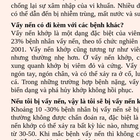
chống lại sự xâm nhập của vi khuẩn. Nhiều di
có thể dẫn đến bị nhiễm trùng, mất nước và s
Vẩy nến có đi kèm với các bệnh khác?
Vẩy nến khớp là một dạng đặc biệt của viê
23% bệnh nhân vẩy nến, theo tổ chức nghiên
2001. Vẩy nến khớp cũng tương tự như vi
nhưng thường nhẹ hơn. Ở vẩy nến khớp,
xung quanh khớp bị viêm đỏ và cứng. Vẩy 
ngón tay, ngón chân, và có thể xảy ra ở cổ, 
cá. Trong những trường hợp bệnh nặng, vẩy
biến dạng và phá hủy khớp không hồi phục.
Nếu tôi bị vẩy nến, vậy là tôi sẽ bị vẩy nế
Khoảng 10 -30% bệnh nhân bị vẩy nến sẽ bị
thường không được chẩn đoán ra, đặc biệt l
nến khớp có thể xảy ra bất kỳ lúc nào, nhưng 
từ 30-50. Khi mắc bệnh vẩy nến thì không c