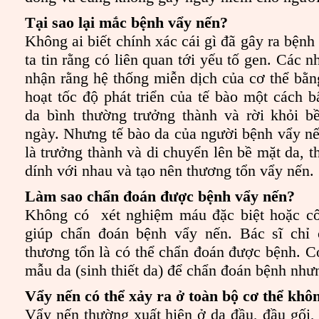
Tại sao lại mắc bệnh vẩy nến?
Không ai biết chính xác cái gì đã gây ra bện
ta tin rằng có liên quan tới yếu tố gen. Các 
nhận rằng hệ thống miễn dịch của cơ thể bằn
hoạt tốc độ phát triển của tế bào một cách b
da bình thường trưởng thành và rời khỏi b
ngày. Nhưng tế bào da của người bệnh vẩy nến
là trưởng thành và di chuyển lên bề mặt da, th
dính với nhau và tạo nên thương tổn vẩy nến.
Làm sao chẩn đoán được bệnh vẩy nến?
Không có xét nghiệm máu đặc biệt hoặc c
giúp chẩn đoán bệnh vẩy nến. Bác sĩ chỉ
thương tổn là có thể chẩn đoán được bệnh. Có
mẫu da (sinh thiết da) để chẩn đoán bệnh như
Vẩy nến có thể xảy ra ở toàn bộ cơ thể khô
Vẩy nến thường xuất hiện ở da đầu, đầu gối, 