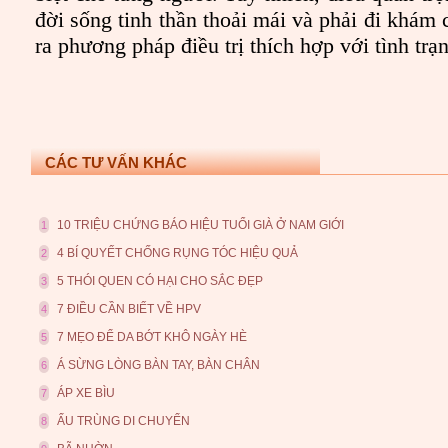
đời sống tinh thần thoải mái và phải đi khám
ra phương pháp điều trị thích hợp với tình tr
CÁC TƯ VẤN KHÁC
10 TRIỆU CHỨNG BÁO HIỆU TUỔI GIÀ Ở NAM GIỚI
1
4 BÍ QUYẾT CHỐNG RỤNG TÓC HIỆU QUẢ
2
5 THÓI QUEN CÓ HẠI CHO SẮC ĐẸP
3
7 ĐIỀU CẦN BIẾT VỀ HPV
4
7 MẸO ĐỂ DA BỚT KHÔ NGÀY HÈ
5
Á SỪNG LÒNG BÀN TAY, BÀN CHÂN
6
ÁP XE BÌU
7
ẤU TRÙNG DI CHUYỂN
8