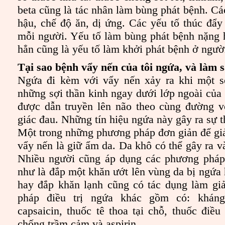
beta cũng là tác nhân làm bùng phát bệnh. Cá
hậu, chế độ ăn, dị ứng. Các yếu tố thúc đẩy
mỗi người. Yếu tố làm bùng phát bệnh nặng
hẳn cũng là yếu tố làm khởi phát bệnh ở ngư
Tại sao bệnh vẩy nến của tôi ngứa, và làm s
Ngứa đi kèm với vẩy nến xảy ra khi một số
những sợi thần kinh ngay dưới lớp ngoài của 
được dẫn truyền lên não theo cùng đường v
giác đau. Những tín hiệu ngứa này gây ra sự th
Một trong những phương pháp đơn giản để g
vẩy nến là giữ ẩm da. Da khô có thể gây ra v
Nhiều người cũng áp dụng các phương pháp 
như là đắp một khăn ướt lên vùng da bị ngứa 
hay đắp khăn lạnh cũng có tác dụng làm g
pháp điều trị ngứa khác gồm có: kháng h
capsaicin, thuốc tê thoa tại chỗ, thuốc điều
chống trầm cảm và aspirin.