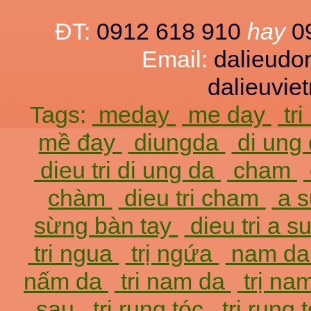
ĐT:
0912 618 910
hay
0
Email:
dalieud
dalieuvi
Tags:
meday
me day
tr
mề đay
diungda
di ung
dieu tri di ung da
cham
chàm
dieu tri cham
a 
sừng bàn tay
dieu tri a 
tri ngua
trị ngứa
nam d
nấm da
tri nam da
trị na
sau
trị rụng tóc
tri rung 