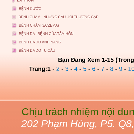
BÃ NHỜN
9
BỆNH CƯỚC
10
BỆNH CHÀM - NHỮNG CÂU HỎI THƯỜNG GẶP
11
BỆNH CHÀM (ECZEMA)
12
BỆNH DA - BỆNH CỦA TÂM HỒN
13
BỆNH DA DO ÁNH NẮNG
14
BỆNH DA DO TỤ CẦU
15
Bạn Đang Xem 1-15 (Trong
Trang:
1
-
2
-
3
-
4
-
5
-
6
-
7
-
8
-
9
-
1
Chịu trách nhiệm nội du
202 Phạm Hùng, P5. Q8