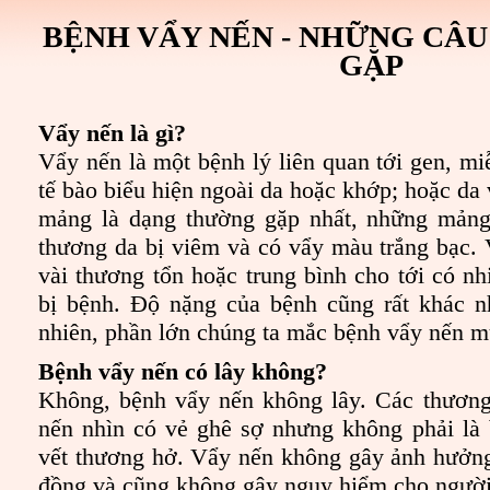
BỆNH VẨY NẾN
- NHỮNG CÂU
GẶP
Vẩy nến là gì?
Vẩy nến là một bệnh lý liên quan tới gen, mi
tế bào biểu hiện ngoài da hoặc khớp; hoặc da
mảng là dạng thường gặp nhất, những mảng
thương da bị viêm và có vẩy màu trắng bạc. 
vài thương tổn hoặc trung bình cho tới có nh
bị bệnh. Độ nặng của bệnh cũng rất khác n
nhiên, phần lớn chúng ta mắc bệnh vẩy nến m
Bệnh vẩy nến có lây không?
Không, bệnh vẩy nến không lây. Các thương
nến nhìn có vẻ ghê sợ nhưng không phải là 
vết thương hở. Vẩy nến không gây ảnh hưởng
đồng và cũng không gây nguy hiểm cho người