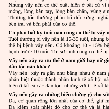
Nhưng vẩy nến có thể xuất hiện ở bất cứ vị t
móng, lòng bàn tay, lòng bàn chân, vùng si
Thương tổn thường phân bố đối xứng, nghĩa
bên trái và bên phải của cơ thể.
Có phải bất kỳ tuổi nào cũng có thể bị vẩy
Tuổi thường bị vẩy nến là 15-35 tuổi, nhưng b
thể bị bệnh vẩy nến. Có khoảng 10 - 15% b
bệnh trước 10 tuổi. Trẻ sơ sinh cũng có thể b
Vẩy nến xảy ra ưu thế ở nam giới hay nữ g
dân tộc nào khác?
Vẩy nến xảy ra gần như bằng nhau ở nam g
phân biệt thuộc thành phần kinh tế xã hội n
hiện ở tất cả các dân tộc nhưng với tỉ lệ rất k
Vẩy nến gây ra những biến chứng gì cho sứ
Da, cơ quan rộng lớn nhất của cơ thể, giữ mộ
Da kiểm soát nhiệt độ cho cơ thể và là hà