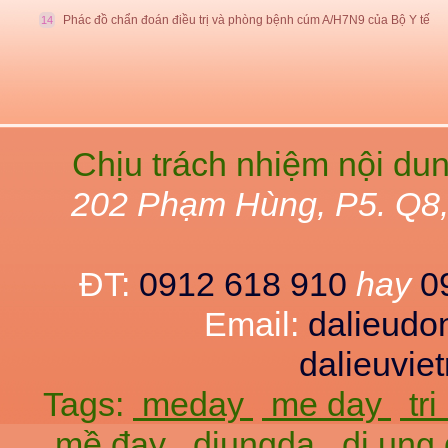
Phác đồ chẩn đoán điều trị và phòng bệnh cúm A/H7N9 của Bộ Y tế
14
Chịu trách nhiệm nội du
202 Phạm Hùng, P5. Q8
ĐT:
0912 618 910
hay
0
Email:
dalieud
dalieuvi
Tags:
meday
me day
tr
mề đay
diungda
di ung