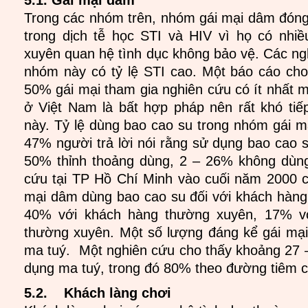
5.1. Gái mại dâm
Trong các nhóm trên, nhóm gái mại dâm đóng v
trong dịch tễ học STI và HIV vì họ có nhi
xuyên quan hệ tình dục không bảo vệ. Các ng
nhóm này có tỷ lệ STI cao. Một báo cáo ch
50% gái mại tham gia nghiên cứu có ít nhất 
ở Việt Nam là bất hợp pháp nên rất khó ti
này. Tỷ lệ dùng bao cao su trong nhóm gái m
47% người trả lời nói rằng sử dụng bao cao 
50% thỉnh thoảng dùng, 2 – 26% không dùng
cứu tại TP Hồ Chí Minh vào cuối năm 2000 
mại dâm dùng bao cao su đối với khách hàn
40% với khách hàng thường xuyên, 17% vớ
thường xuyên. Một số lượng đáng kể gái mạ
ma tuý. Một nghiên cứu cho thấy khoảng 27
dụng ma tuý, trong đó 80% theo đường tiêm c
5.2. Khách làng chơi