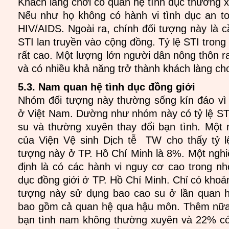
Khách làng chơi có quan hệ tình dục thường x
Nếu như họ không có hành vi tình dục an t
HIV/AIDS. Ngoài ra, chính đối tượng này là c
STI lan truyền vào cộng đồng. Tỷ lệ STI tron
rất cao. Một lượng lớn người dân nông thôn r
và có nhiều khả năng trở thành khách làng chơ
5.3. Nam quan hệ tình dục đồng giới
Nhóm đối tượng này thường sống kín đáo vì
ở Việt Nam. Dường như nhóm này có tỷ lệ STI
su và thường xuyên thay đổi bạn tình. Một
của Viện Vệ sinh Dịch tễ TW cho thấy tỷ l
tượng này ở TP. Hồ Chí Minh là 8%. Một ngh
định là có các hành vi nguy cơ cao trong 
dục đồng giới ở TP. Hồ Chí Minh. Chỉ có kho
tượng này sử dụng bao cao su ở lần quan h
bao gồm cả quan hệ qua hậu môn. Thêm nữa
bạn tình nam không thường xuyên và 22% có