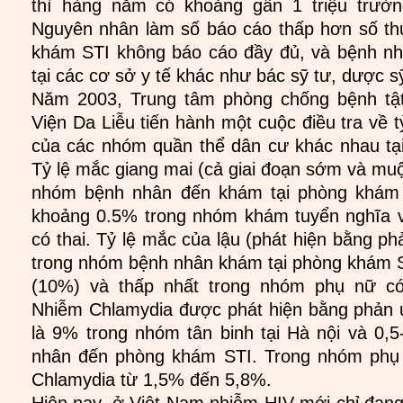
thì hàng năm có khoảng gần 1 triệu trườ
Nguyên nhân làm số báo cáo thấp hơn số th
khám STI không báo cáo đầy đủ, và bệnh n
tại các cơ sở y tế khác như bác sỹ tư, dược s
Năm 2003, Trung tâm phòng chống bệnh tậ
Viện Da Liễu tiến hành một cuộc điều tra về t
của các nhóm quần thể dân cư khác nhau tại
Tỷ lệ mắc giang mai (cả giai đoạn sớm và mu
nhóm bệnh nhân đến khám tại phòng khám 
khoảng 0.5% trong nhóm khám tuyển nghĩa 
có thai. Tỷ lệ mắc của lậu (phát hiện bằng p
trong nhóm bệnh nhân khám tại phòng khám S
(10%) và thấp nhất trong nhóm phụ nữ có
Nhiễm Chlamydia được phát hiện bằng phản 
là 9% trong nhóm tân binh tại Hà nội và 0
nhân đến phòng khám STI. Trong nhóm phụ n
Chlamydia từ 1,5% đến 5,8%.