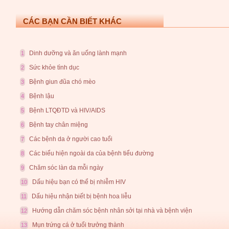
CÁC BẠN CẦN BIẾT KHÁC
Dinh dưỡng và ăn uống lành mạnh
1
Sức khỏe tình dục
2
Bệnh giun đũa chó mèo
3
Bệnh lậu
4
Bệnh LTQĐTD và HIV/AIDS
5
Bệnh tay chân miệng
6
Các bệnh da ở người cao tuổi
7
Các biểu hiện ngoài da của bệnh tiểu đường
8
Chăm sóc làn da mỗi ngày
9
Dấu hiệu bạn có thể bị nhiễm HIV
10
Dấu hiệu nhận biết bị bệnh hoa liễu
11
Hướng dẫn chăm sóc bệnh nhân sởi tại nhà và bệnh viện
12
Mụn trứng cá ở tuổi trưởng thành
13