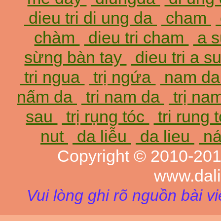
dieu tri di ung da
cham
chàm
dieu tri cham
a 
sừng bàn tay
dieu tri a 
tri ngua
trị ngứa
nam d
nấm da
tri nam da
trị na
sau
trị rụng tóc
tri rung 
nut
da liễu
da lieu
ná
Copyright © 2010-20
www.dal
Vui lòng ghi rõ nguồn bài v