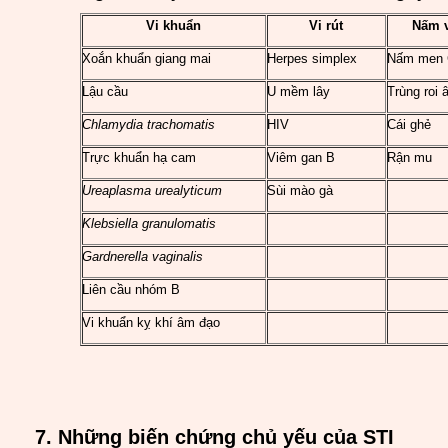
Vi khuẩn
Vi rút
Nấm v
Xoắn khuẩn giang mai
Herpes simplex
Nấm men
Lậu cầu
U mềm lây
Trùng roi
Chlamydia trachomatis
HIV
Cái ghẻ
Trực khuẩn hạ cam
Viêm gan B
Rận mu
Ureaplasma urealyticum
Sùi mào gà
Klebsiella granulomatis
Gardnerella vaginalis
Liên cầu nhóm B
Vi khuẩn kỵ khí âm đạo
7. Những biến chứng chủ yếu của STI