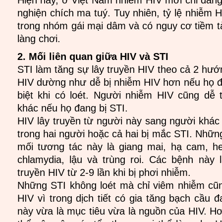
Hiện nay, ở Việt Nam nhiễm HIV mới chỉ đang
nghiện chích ma tuý. Tuy nhiên, tỷ lệ nhiễm 
trong nhóm gái mại dâm và có nguy cơ tiềm 
làng chơi.
2. Mối liên quan giữa HIV và STI
STI làm tăng sự lây truyền HIV theo cả 2 hư
HIV dường như dễ bị nhiễm HIV hơn nếu họ đ
biệt khi có loét. Người nhiễm HIV cũng dễ
khác nếu họ đang bị STI.
HIV lây truyền từ người này sang người khá
trong hai người hoặc cả hai bị mắc STI. Nhữn
mối tương tác này là giang mai, hạ cam, h
chlamydia, lậu và trùng roi. Các bệnh này
truyền HIV từ 2-9 lần khi bị phơi nhiễm.
Những STI không loét mà chỉ viêm nhiễm cũn
HIV vì trong dịch tiết có gia tăng bạch cầu 
này vừa là mục tiêu vừa là nguồn của HIV. H