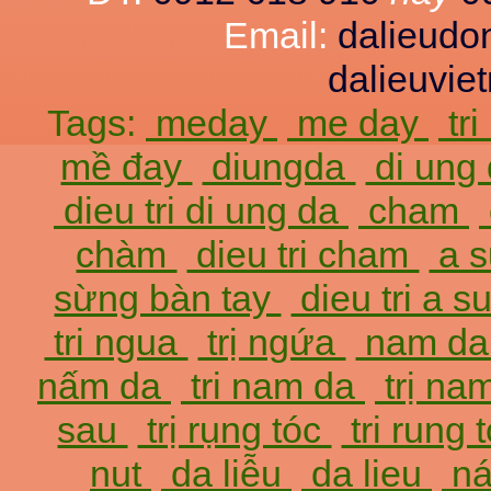
Email:
dalieud
dalieuvi
Tags:
meday
me day
tr
mề đay
diungda
di ung
dieu tri di ung da
cham
chàm
dieu tri cham
a 
sừng bàn tay
dieu tri a 
tri ngua
trị ngứa
nam d
nấm da
tri nam da
trị na
sau
trị rụng tóc
tri rung 
nut
da liễu
da lieu
ná