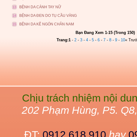
BỆNH DA CÁNH TAY NỮ
13
BỆNH DA ĐEN DO TỤ CẦU VÀNG
14
BỆNH DA KẼ NGÓN CHÂN NAM
15
Bạn Đang Xem 1-15 (Trong 150)
Trang:
1
-
2
-
3
-
4
-
5
-
6
-
7
-
8
-
9
-
10
« Trư
Chịu trách nhiệm nội du
202 Phạm Hùng, P5. Q8
ĐT:
0912 618 910
hay
0