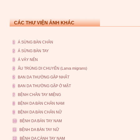
CÁC THƯ VIỆN ẢNH KHÁC
Á SỪNG BÀN CHÂN
1
Á SỪNG BÀN TAY
2
Á VẢY NẾN
3
ẤU TRÙNG DI CHUYỂN (Larva migrans)
4
BAN DA THƯỜNG GẶP NHẤT
5
BAN DA THƯỜNG GẶP Ở MẶT
6
BỆNH CHÂN TAY MIỆNG
7
BỆNH DA BÀN CHÂN NAM
8
BỆNH DA BÀN CHÂN NỮ
9
BỆNH DA BÀN TAY NAM
10
BỆNH DA BÀN TAY NỮ
11
BỆNH DA CÁNH TAY NAM
12