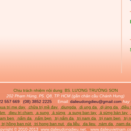
Chịu trách nhiệm nội dung:
BS. LƯƠNG TRƯỜNG SƠN
202 Phạm Hùng, P5. Q8, TP. HCM (gần chân cầu Chánh Hưng)
22 557 669
;
(08) 3852 2225
Email:
dalieudongdieu@gmail.com
hay
ua tri me day
chữa trị mề đay
diungda
di ung da
dị ứng da
điều 
chàm
dieu tri cham
a sung
á sừng
a sung ban tay
á sừng bàn tay
am ben
nấm da
nấm bẹn
trị nấm da
tri nam da
trị nam ben
trị
trị hồng ban nút
tri hong ban nut
da liễu
da lieu
nám da
nam d
pyright © 2010-2013
www.dalieudongdieu.net,
www.dalieuvietnam.c