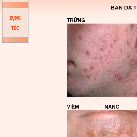
BAN DA 
TRỨNG 
VIÊM NANG 