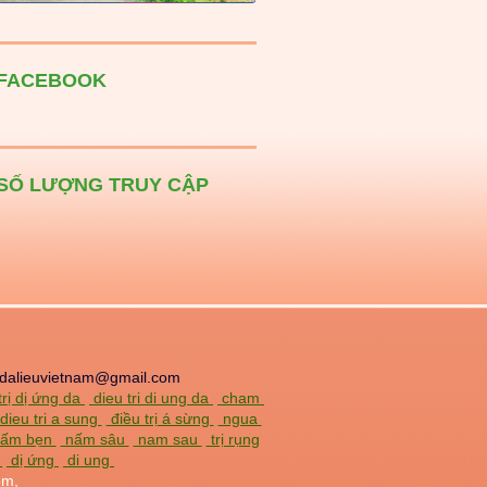
FACEBOOK
SỐ LƯỢNG TRUY CẬP
dalieuvietnam@gmail.com
trị dị ứng da
dieu tri di ung da
cham
dieu tri a sung
điều trị á sừng
ngua
 nấm bẹn
nấm sâu
nam sau
trị rụng
a
dị ứng
di ung
om,