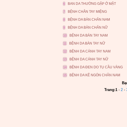
BAN DA THƯỜNG GẶP Ở MẶT
6
BỆNH CHÂN TAY MIỆNG
7
BỆNH DA BÀN CHÂN NAM
8
BỆNH DA BÀN CHÂN NỮ
9
BỆNH DA BÀN TAY NAM
10
BỆNH DA BÀN TAY NỮ
11
BỆNH DA CÁNH TAY NAM
12
BỆNH DA CÁNH TAY NỮ
13
BỆNH DA ĐEN DO TỤ CẦU VÀNG
14
BỆNH DA KẼ NGÓN CHÂN NAM
15
Bạ
Trang:
1
-
2
-