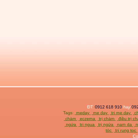
ĐT:
0912 618 910
hay
09
Tags:
meday
me day
tri me day
ch
chàm
eczema
trị chàm
điều trị 
ngứa
tri ngua
trị ngứa
nam da
n
tóc
tri rung toc
Co