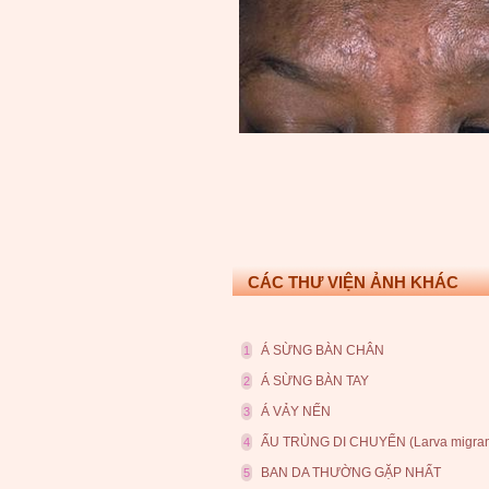
CÁC THƯ VIỆN ẢNH KHÁC
Á SỪNG BÀN CHÂN
1
Á SỪNG BÀN TAY
2
Á VẢY NẾN
3
ẤU TRÙNG DI CHUYỂN (Larva migran
4
BAN DA THƯỜNG GẶP NHẤT
5