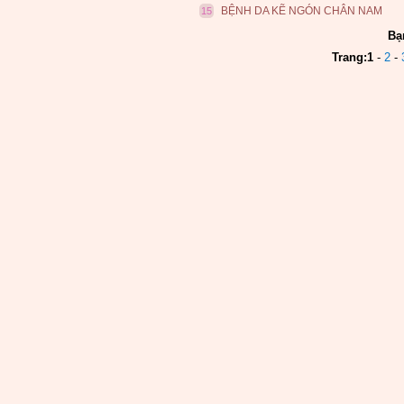
BỆNH DA KẼ NGÓN CHÂN NAM
15
Bạ
Trang:
1
-
2
-