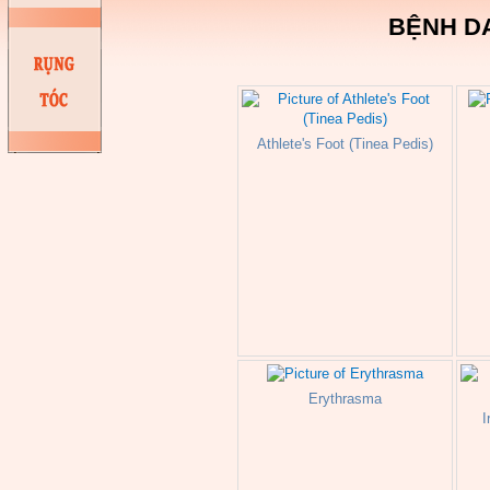
BỆNH D
Athlete's Foot (Tinea Pedis)
Erythrasma
I