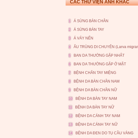
CÁC THƯ VIỆN ẢNH KHÁC
Á SỪNG BÀN CHÂN
1
Á SỪNG BÀN TAY
2
Á VẢY NẾN
3
ẤU TRÙNG DI CHUYỂN (Larva migran
4
BAN DA THƯỜNG GẶP NHẤT
5
BAN DA THƯỜNG GẶP Ở MẶT
6
BỆNH CHÂN TAY MIỆNG
7
BỆNH DA BÀN CHÂN NAM
8
BỆNH DA BÀN CHÂN NỮ
9
BỆNH DA BÀN TAY NAM
10
BỆNH DA BÀN TAY NỮ
11
BỆNH DA CÁNH TAY NAM
12
BỆNH DA CÁNH TAY NỮ
13
BỆNH DA ĐEN DO TỤ CẦU VÀNG
14