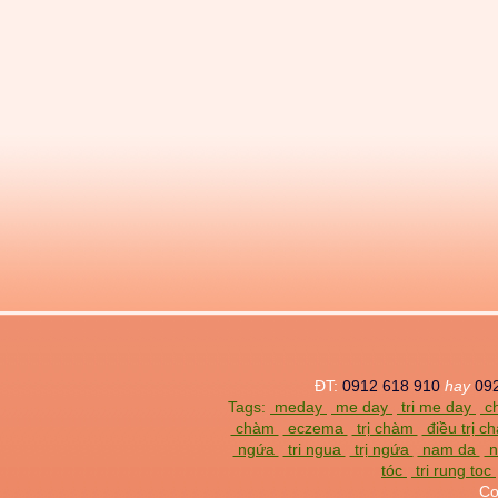
ĐT:
0912 618 910
hay
09
Tags:
meday
me day
tri me day
ch
chàm
eczema
trị chàm
điều trị 
ngứa
tri ngua
trị ngứa
nam da
n
tóc
tri rung toc
Co