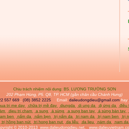
Chịu trách nhiệm nội dung:
BS. LƯƠNG TRƯỜNG SƠN
202 Phạm Hùng, P5. Q8, TP. HCM (gần chân cầu Chánh Hưng)
22 557 669
;
(08) 3852 2225
Email:
dalieudongdieu@gmail.com
hay
ua tri me day
chữa trị mề đay
diungda
di ung da
dị ứng da
điều 
chàm
dieu tri cham
a sung
á sừng
a sung ban tay
á sừng bàn tay
am ben
nấm da
nấm bẹn
trị nấm da
tri nam da
trị nam ben
trị
trị hồng ban nút
tri hong ban nut
da liễu
da lieu
nám da
nam d
pyright © 2010-2013
www.dalieudongdieu.net,
www.dalieuvietnam.c