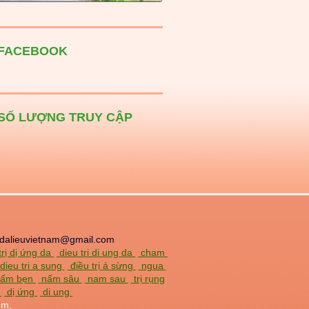
FACEBOOK
SỐ LƯỢNG TRUY CẬP
dalieuvietnam@gmail.com
trị dị ứng da
dieu tri di ung da
cham
dieu tri a sung
điều trị á sừng
ngua
 nấm bẹn
nấm sâu
nam sau
trị rụng
a
dị ứng
di ung
om,