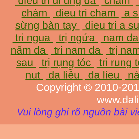
dieu tri di ung da
cham
chàm
dieu tri cham
a 
sừng bàn tay
dieu tri a 
tri ngua
trị ngứa
nam d
nấm da
tri nam da
trị na
sau
trị rụng tóc
tri rung 
nut
da liễu
da lieu
ná
Copyright © 2010-20
www.dal
Vui lòng ghi rõ nguồn bài v