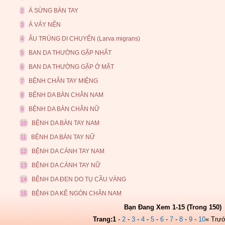
Á SỪNG BÀN TAY
2
Á VẢY NẾN
3
ẤU TRÙNG DI CHUYỂN (Larva migrans)
4
BAN DA THƯỜNG GẶP NHẤT
5
BAN DA THƯỜNG GẶP Ở MẶT
6
BỆNH CHÂN TAY MIỆNG
7
BỆNH DA BÀN CHÂN NAM
8
BỆNH DA BÀN CHÂN NỮ
9
BỆNH DA BÀN TAY NAM
10
BỆNH DA BÀN TAY NỮ
11
BỆNH DA CÁNH TAY NAM
12
BỆNH DA CÁNH TAY NỮ
13
BỆNH DA ĐEN DO TỤ CẦU VÀNG
14
BỆNH DA KẼ NGÓN CHÂN NAM
15
Bạn Đang Xem 1-15 (Trong 150)
Trang:
1
-
2
-
3
-
4
-
5
-
6
-
7
-
8
-
9
-
10
« Trư