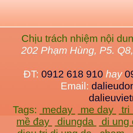
Chịu trách nhiệm nội du
202 Phạm Hùng, P5. Q8
ĐT:
0912 618 910
hay
0
Email:
dalieud
dalieuvi
Tags:
meday
me day
tr
mề đay
diungda
di ung