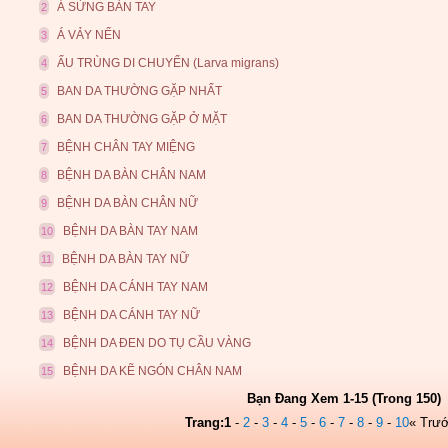
Á SỪNG BÀN TAY
2
Á VẢY NẾN
3
ẤU TRÙNG DI CHUYỂN (Larva migrans)
4
BAN DA THƯỜNG GẶP NHẤT
5
BAN DA THƯỜNG GẶP Ở MẶT
6
BỆNH CHÂN TAY MIỆNG
7
BỆNH DA BÀN CHÂN NAM
8
BỆNH DA BÀN CHÂN NỮ
9
BỆNH DA BÀN TAY NAM
10
BỆNH DA BÀN TAY NỮ
11
BỆNH DA CÁNH TAY NAM
12
BỆNH DA CÁNH TAY NỮ
13
BỆNH DA ĐEN DO TỤ CẦU VÀNG
14
BỆNH DA KẼ NGÓN CHÂN NAM
15
Bạn Đang Xem 1-15 (Trong 150)
Trang:
1
-
2
-
3
-
4
-
5
-
6
-
7
-
8
-
9
-
10
« Trư