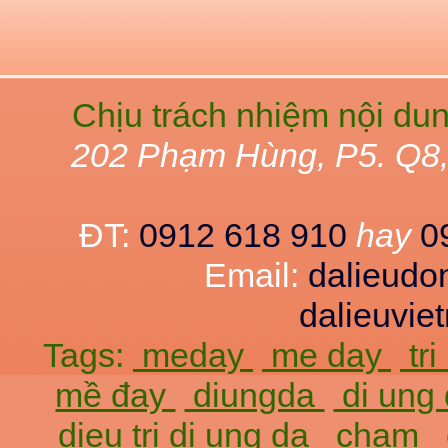
Chịu trách nhiệm nội du
202 Phạm Hùng, P5. Q8
ĐT:
0912 618 910
hay
0
Email:
dalieud
dalieuvi
Tags:
meday
me day
tr
mề đay
diungda
di ung
dieu tri di ung da
cham