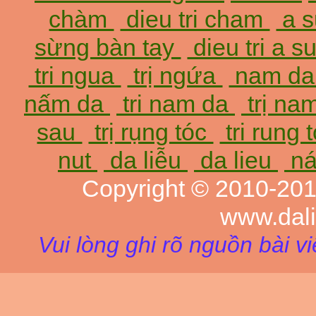
chàm
dieu tri cham
a 
sừng bàn tay
dieu tri a 
tri ngua
trị ngứa
nam d
nấm da
tri nam da
trị na
sau
trị rụng tóc
tri rung 
nut
da liễu
da lieu
ná
Copyright © 2010-20
www.dal
Vui lòng ghi rõ nguồn bài v