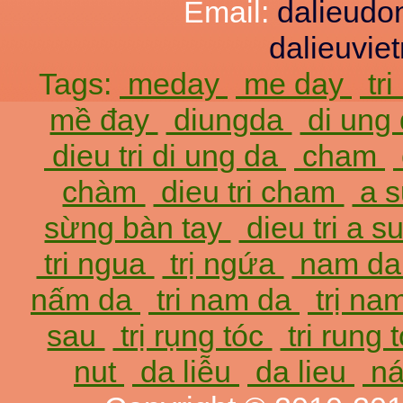
Email:
dalieud
dalieuvi
Tags:
meday
me day
tr
mề đay
diungda
di ung
dieu tri di ung da
cham
chàm
dieu tri cham
a 
sừng bàn tay
dieu tri a 
tri ngua
trị ngứa
nam d
nấm da
tri nam da
trị na
sau
trị rụng tóc
tri rung 
nut
da liễu
da lieu
ná