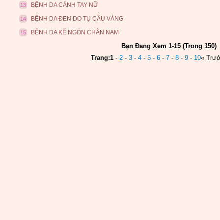
BỆNH DA CÁNH TAY NỮ
13
BỆNH DA ĐEN DO TỤ CẦU VÀNG
14
BỆNH DA KẼ NGÓN CHÂN NAM
15
Bạn Đang Xem 1-15 (Trong 150)
Trang:
1
-
2
-
3
-
4
-
5
-
6
-
7
-
8
-
9
-
10
« Trư