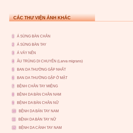
CÁC THƯ VIỆN ẢNH KHÁC
Á SỪNG BÀN CHÂN
1
Á SỪNG BÀN TAY
2
Á VẢY NẾN
3
ẤU TRÙNG DI CHUYỂN (Larva migrans)
4
BAN DA THƯỜNG GẶP NHẤT
5
BAN DA THƯỜNG GẶP Ở MẶT
6
BỆNH CHÂN TAY MIỆNG
7
BỆNH DA BÀN CHÂN NAM
8
BỆNH DA BÀN CHÂN NỮ
9
BỆNH DA BÀN TAY NAM
10
BỆNH DA BÀN TAY NỮ
11
BỆNH DA CÁNH TAY NAM
12