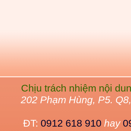
Chịu trách nhiệm nội du
202 Phạm Hùng, P5. Q8
ĐT:
0912 618 910
hay
0