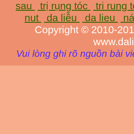
sau
trị rụng tóc
tri rung 
nut
da liễu
da lieu
ná
Copyright © 2010-20
www.dal
Vui lòng ghi rõ nguồn bài v