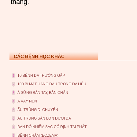
tháng.
CÁC BỆNH HỌC KHÁC
10 BỆNH DA THƯỜNG GẶP
1
100 BÍ MẬT HÀNG ĐẦU TRONG DA LIỄU
2
Á SỪNG BÀN TAY, BÀN CHÂN
3
Á VẢY NẾN
4
ẤU TRÙNG DI CHUYỂN
5
ẤU TRÙNG SÁN LỢN DƯỚI DA
6
BAN ĐỎ NHIỄM SẮC CỐ ĐỊNH TÁI PHÁT
7
BỆNH CHÀM (ECZEMA)
8