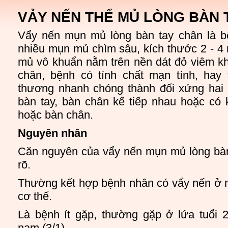
VẢY NẾN THỂ MỦ LÒNG BÀN 
Vẩy nến mụn mủ lòng bàn tay chân là b
nhiều mụn mủ chìm sâu, kích thước 2 - 
mủ vô khuẩn nằm trên nền dát đỏ viêm kh
chân, bệnh có tính chất mạn tính, hay 
thương nhanh chóng thành đối xứng hai 
bàn tay, bàn chân kế tiếp nhau hoặc có 
hoặc bàn chân.
Nguyên nhân
Căn nguyên của vẩy nến mụn mủ lòng bà
rõ.
Thường kết hợp bệnh nhân có vẩy nến ở 
cơ thể.
Là bệnh ít gặp, thường gặp ở lứa tuổi 
nam (3/1).