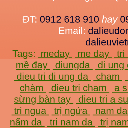
ĐT:
0912 618 910
hay
0
Email:
dalieud
dalieuvi
Tags:
meday
me day
tr
mề đay
diungda
di ung
dieu tri di ung da
cham
chàm
dieu tri cham
a 
sừng bàn tay
dieu tri a 
tri ngua
trị ngứa
nam d
nấm da
tri nam da
trị na