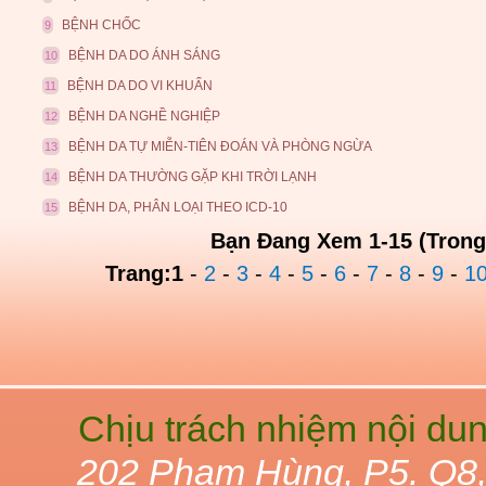
BỆNH CHỐC
9
BỆNH DA DO ÁNH SÁNG
10
BỆNH DA DO VI KHUẨN
11
BỆNH DA NGHỀ NGHIỆP
12
BỆNH DA TỰ MIỄN-TIÊN ĐOÁN VÀ PHÒNG NGỪA
13
BỆNH DA THƯỜNG GẶP KHI TRỜI LẠNH
14
BỆNH DA, PHÂN LOẠI THEO ICD-10
15
Bạn Đang Xem 1-15 (Trong
Trang:
1
-
2
-
3
-
4
-
5
-
6
-
7
-
8
-
9
-
1
Chịu trách nhiệm nội du
202 Phạm Hùng, P5. Q8