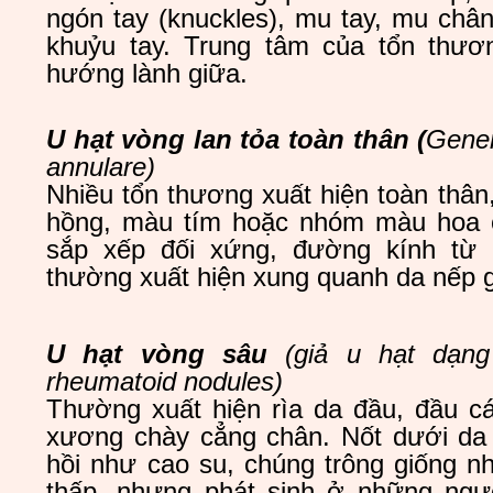
ngón tay (knuckles), mu tay, mu châ
khuỷu tay. Trung tâm của tổn thư
hướng lành giữa.
U hạt vòng lan tỏa toàn thân
(
Gener
annulare)
Nhiều tổn thương xuất hiện toàn thân
hồng, màu tím hoặc nhóm màu hoa 
sắp xếp đối xứng, đường kính từ
thường xuất hiện xung quanh da nếp g
U hạt vòng sâu
(giả u hạt dạn
rheumatoid nodules
)
Thường xuất hiện rìa da đầu, đầu cá
xương chày cẳng chân. Nốt dưới da
hồi như cao su, chúng trông giống n
thấp, nhưng phát sinh ở những ngư