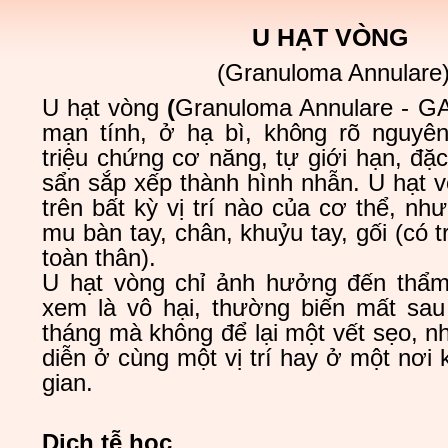
U HẠT VÒNG
(Granuloma Annulare
U hạt vòng
(
Granuloma Annulare
- GA
mạn tính, ở hạ bì, không rõ nguyê
triệu chứng cơ năng, tự giới hạn, đặ
sẩn sắp xếp thành hình nhẫn. U hạt v
trên bất kỳ vị trí nào của cơ thể, n
mu bàn tay, chân, khuỷu tay, gối (có 
toàn thân).
U hạt vòng chỉ ảnh hưởng đến thẩ
xem là vô hại, thường biến mất sau 
tháng mà không để lại một vết sẹo, nh
diễn ở cùng một vị trí hay ở một nơi 
gian.
Dịch tễ học