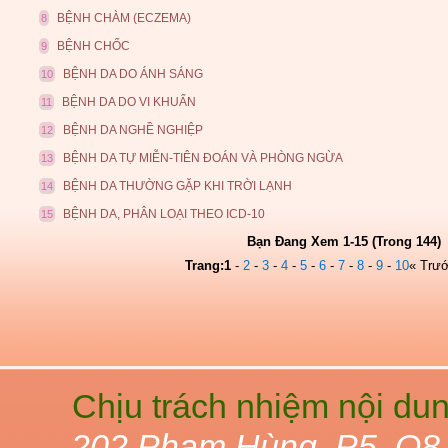
BỆNH CHÀM (ECZEMA)
8
BỆNH CHỐC
9
BỆNH DA DO ÁNH SÁNG
10
BỆNH DA DO VI KHUẨN
11
BỆNH DA NGHỀ NGHIỆP
12
BỆNH DA TỰ MIỄN-TIÊN ĐOÁN VÀ PHÒNG NGỪA
13
BỆNH DA THƯỜNG GẶP KHI TRỜI LẠNH
14
BỆNH DA, PHÂN LOẠI THEO ICD-10
15
Bạn Đang Xem 1-15 (Trong 144)
Trang:
1
-
2
-
3
-
4
-
5
-
6
-
7
-
8
-
9
-
10
« Trư
Chịu trách nhiệm nội du
202 Phạm Hùng, P5. Q8