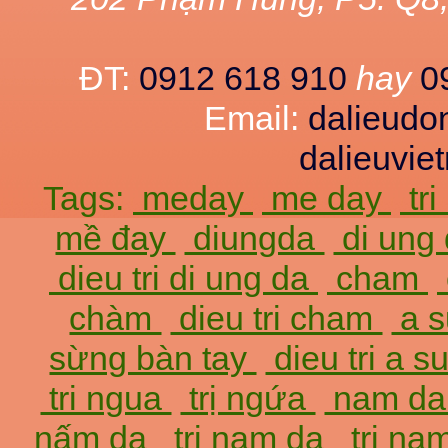
ĐT:
0912 618 910
hay
0
Email:
dalieud
dalieuvi
Tags:
meday
me day
tr
mề đay
diungda
di ung
dieu tri di ung da
cham
chàm
dieu tri cham
a 
sừng bàn tay
dieu tri a 
tri ngua
trị ngứa
nam d
nấm da
tri nam da
trị na