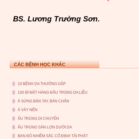
BS. Lương Trường Sơn.
CÁC BỆNH HỌC KHÁC
10 BỆNH DA THƯỜNG GẶP
1
100 BÍ MẬT HÀNG ĐẦU TRONG DA LIỄU
2
Á SỪNG BÀN TAY, BÀN CHÂN
3
Á VẢY NẾN
4
ẤU TRÙNG DI CHUYỂN
5
ẤU TRÙNG SÁN LỢN DƯỚI DA
6
BAN ĐỎ NHIỄM SẮC CỐ ĐỊNH TÁI PHÁT
7