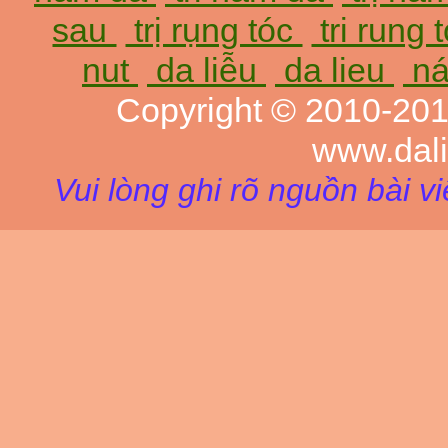
sau
trị rụng tóc
tri rung 
nut
da liễu
da lieu
ná
Copyright © 2010-20
www.dal
Vui lòng ghi rõ nguồn bài v