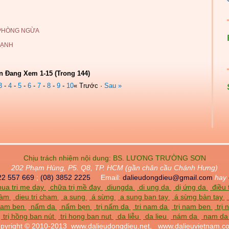
 PHÒNG NGỪA
LẠNH
n Đang Xem 1-15 (Trong 144)
3
-
4
-
5
-
6
-
7
-
8
-
9
-
10
« Trước ·
Sau »
Chịu trách nhiệm nội dung:
BS. LƯƠNG TRƯỜNG SƠN
202 Phạm Hùng, P5. Q8, TP. HCM (gần chân cầu Chánh Hưng)
22 557 669
;
(08) 3852 2225
Email:
dalieudongdieu@gmail.com
hay
ua tri me day
chữa trị mề đay
diungda
di ung da
dị ứng da
điều 
chàm
dieu tri cham
a sung
á sừng
a sung ban tay
á sừng bàn tay
am ben
nấm da
nấm bẹn
trị nấm da
tri nam da
trị nam ben
trị
trị hồng ban nút
tri hong ban nut
da liễu
da lieu
nám da
nam d
pyright © 2010-2013
www.dalieudongdieu.net,
www.dalieuvietnam.c