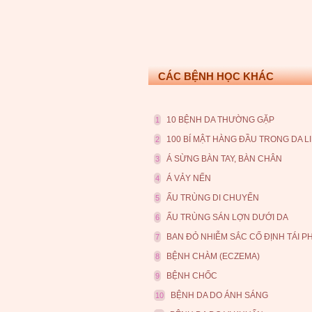
CÁC BỆNH HỌC KHÁC
10 BỆNH DA THƯỜNG GẶP
1
100 BÍ MẬT HÀNG ĐẦU TRONG DA L
2
Á SỪNG BÀN TAY, BÀN CHÂN
3
Á VẢY NẾN
4
ẤU TRÙNG DI CHUYỂN
5
ẤU TRÙNG SÁN LỢN DƯỚI DA
6
BAN ĐỎ NHIỄM SẮC CỐ ĐỊNH TÁI P
7
BỆNH CHÀM (ECZEMA)
8
BỆNH CHỐC
9
BỆNH DA DO ÁNH SÁNG
10