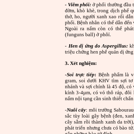
- Viêm phổi:
ở phổi thường đầu t
đờm, khò khè, trong dịch phế q
thở, ho, người xanh xao rối dẫ
phổi. Bệnh nhân có thể dẫn đến 
Ngoài ra nấm còn có thể phát
(funguns ball) ở phôỉ.
-
Hen dị ứng do Aspergillus:
kh
triệu chứng hen phế quản dị ứng 
3. Xét nghiệm:
-
Soi trực tiếp
:
Bệnh phẩm là v
gram, soi dưới KHV tìm sợi tơ
nhánh và sợi chính là 45 độ, có
kính 3-4µm, có vỏ thô ráp,
đôi 
nấm nội tạng cần sinh thiết ch
-
Nuôi cấy
: môi trường Sabourau
sắc tùy loài gây bệnh (đen, xan
cây sẫm rồi thành xanh da trời
phát triển nhưng chưa có bào tử.
gắn những bào tử đính.