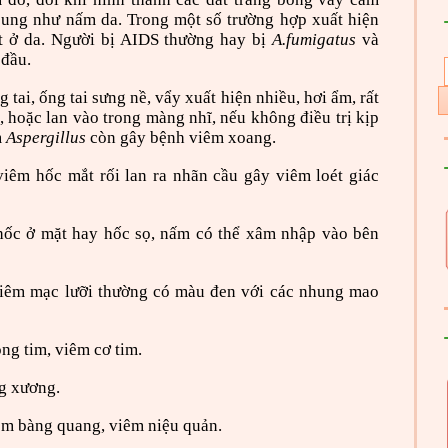
cung như nấm da. Trong một số trường hợp xuất hiện
ét ở da. Người bị AIDS thường hay bị
A.fumigatus
và
 đầu.
tai, ống tai sưng nề, vẩy xuất hiện nhiều, hơi ẩm, rất
, hoặc lan vào trong màng nhĩ, nếu không điều trị kịp
m
Aspergillus
còn gây bệnh viêm xoang.
iêm hốc mắt rối lan ra nhãn cầu gây viêm loét giác
hốc ở mặt hay hốc sọ, nấm có thể xâm nhập vào bên
niêm mạc lưỡi thường có màu đen với các nhung mao
g tim, viêm cơ tim.
g xương.
êm bàng quang, viêm niệu quản.