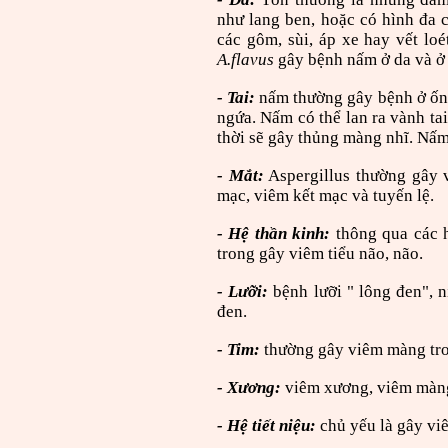
như lang ben, hoặc có hình đa 
các gôm, sùi, áp xe hay vết lo
A.flavus
gây bệnh nấm ở da và ở
- Tai:
nấm thường gây bệnh ở ống 
ngứa. Nấm có thể lan ra vành tai
thời sẽ gây thủng màng nhĩ. Nấ
- Mắt:
Aspergillus thường gây v
mạc, viêm kết mạc và tuyến lệ.
- Hệ thần kinh:
thông qua các 
trong gây viêm tiểu não, não.
- Lưỡi:
bệnh lưỡi " lông đen", 
đen.
- Tim:
thường gây viêm màng tron
- Xương:
viêm xương, viêm màn
- Hệ tiết niệu:
chủ yếu là gây vi