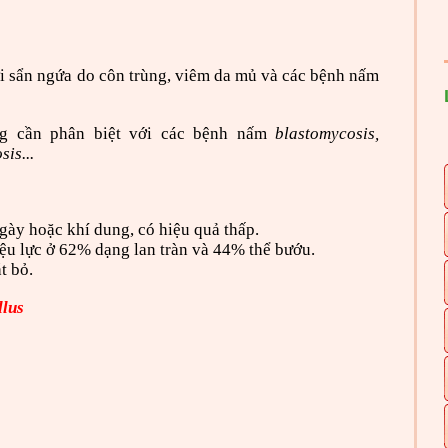
i sẩn ngứa do côn trùng, viêm da mủ và các bệnh nấm
g cần phân biệt với các bệnh nấm
blastomycosis,
is...
ày hoặc khí dung, có hiệu quả thấp.
ệu lực ở 62% dạng lan tràn và 44% thể bướu.
t bỏ.
llus