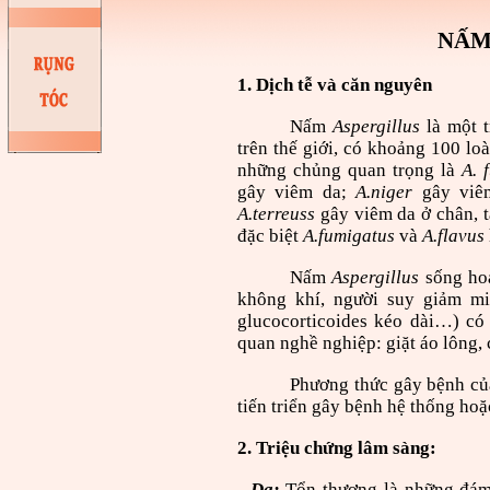
NẤM
1. Dịch tễ và căn nguyên
Nấm
Aspergillus
là một t
trên thế giới,
có khoảng 100 loà
những chủng quan trọng là
A. 
gây viêm da;
A.niger
gây viêm
A.terreuss
gây viêm da ở chân, 
đặc biệt
A.fumigatus
và
A.flavus
Nấm
Aspergillus
sống hoạ
không khí, người suy giảm mi
glucocorticoides kéo dài…) có
quan nghề nghiệp: giặt áo lông,
Phương thức gây bệnh c
tiến triển gây bệnh hệ thống hoặ
2. Triệu chứng lâm sàng:
- Da:
Tổn thương là những đám 