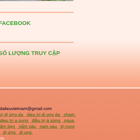
FACEBOOK
SỐ LƯỢNG TRUY CẬP
dalieuvietnam@gmail.com
trị dị ứng da
dieu tri di ung da
cham
dieu tri a sung
điều trị á sừng
ngua
 nấm bẹn
nấm sâu
nam sau
trị rụng
a
dị ứng
di ung
om,