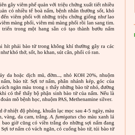
iên gây viêm phế quản với triệu chứng xuất tiết nhiều
uản có nhiều tế boà nấm, bệnh nhân thường sốt, khó
n đến viêm phổi với những triệu chứng giống như lao
viêm màng phổi, viêm mủ màng phổi rồi lan sang tim.
 triển trong một hang sẵn có tạo thành bướu nấm
i hít phải bào tử trong không khí thường gây ra các
như khó thở, sốt, ho khan, sút cân, phổi có ran.
ảy da hoặc dịch mủ, đờm...,
nhỏ KOH 20%,
nhuộm
 nấm, bào tử.
Sợi tơ nấm, phân nhánh kép, góc của
 vách ngăn màu trong ± thấy những bào tử nhỏ, đường
khi có thể thấy bộ phận sinh bào tử của nấm.
Nếu là
ẩn đoán mô bệnh học, nhuộm PAS, Methenamine silver.
d ở nhiệt độ phòng, khuẩn lạc mọc sau 4-5 ngày, màu
h, vàng, da cam, trắng.
A. fumigatus
cho màu xanh lá
), bao giờ cũng có viền trắng do những sợi nấm đang
 Sợi tơ nấm có vách ngăn, có cuống bào tử, túi bào tử