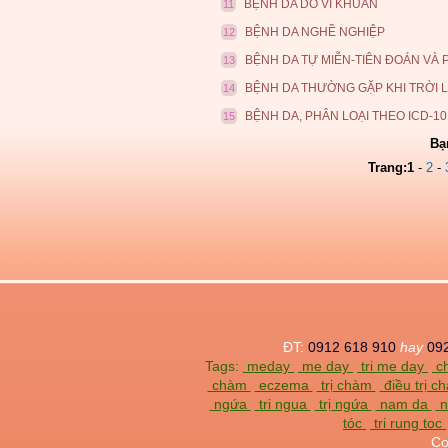
BỆNH DA DO VI KHUẨN
11
BỆNH DA NGHỀ NGHIỆP
12
BỆNH DA TỰ MIỄN-TIÊN ĐOÁN VÀ
13
BỆNH DA THƯỜNG GẶP KHI TRỜI 
14
BỆNH DA, PHÂN LOẠI THEO ICD-10
15
Bạ
Trang:
1
-
2
-
ĐT:
0912 618 910
hay
09
Tags:
meday
me day
tri me day
ch
chàm
eczema
trị chàm
điều trị 
ngứa
tri ngua
trị ngứa
nam da
n
tóc
tri rung toc
Co