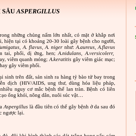
 SÂU
ASPERGILLUS
rong những chủng nấm lớn nhất, có mặt ở khắp nơi
i
, hiện tại có khoảng 20-30 loài gây bệnh cho người,
fumigatus, A. flavus, A. niger
như:
A.aureus, A.flavus
 tai, phổi, dị ứng, hen;
A.nidulans, A.versicolerr,
tay, viêm quanh móng;
A.keratitis
gây viêm giác mạc;
hay gây viêm phổi.
i sinh trên đất, sản sinh ra hàng tỷ bào tử bay trong
ễn dịch (HIV/AIDS, ung thư, dùng hóa liệu pháp,
 nhiều nguy cơ mắc bệnh thể lan tràn. Bệnh có liên
 cạo ống khói, nông dân, nuôi súc vật…
ủa
Aspergillus
là đầu tiên có thể gây bệnh ở da sau đó
c ngược lại.
đỏ, đôi khi hình thành các dát trắng bong vẩy cám