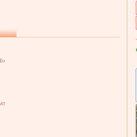
IỄU
HÁT