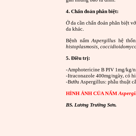
4. Chẩn đoán phân biệt
:
Ở da cần chẩn đoán phân biệt vớ
da khác.
Bệnh nấm
Aspergillus
hệ thốn
histoplasmosis, coccidioidomycos
5. Điều trị:
-Amphotericine B PIV 1mg/kg/ng
-Itraconazole 400mg/ngày, có hi
-Bướu Aspergillus: phẫu thuật cắ
HÌNH ẢNH CỦA NẤM
Aspergi
BS. Lương Trường Sơn.