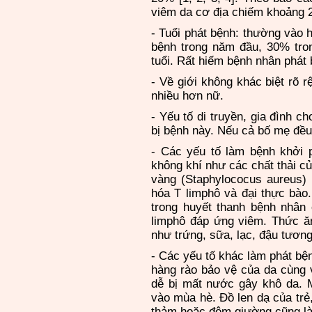
viêm da cơ địa chiếm khoảng 
- Tuổi phát bệnh: thường vào h
bệnh trong năm đầu, 30% tro
tuổi. Rất hiếm bệnh nhân phát
- Về giới không khác biệt rõ 
nhiều hơn nữ.
- Yếu tố di truyền, gia đình 
bị bệnh này. Nếu cả bố mẹ đều 
- Các yếu tố làm bệnh khởi 
không khí như các chất thải củ
vàng (Staphylococus aureus) 
hóa T limphô và đại thực bào.
trong huyết thanh bệnh nhân 
limphô đáp ứng viêm. Thức ă
như trứng, sữa, lạc, đậu tươn
- Các yếu tố khác làm phát bệ
hàng rào bảo vệ của da cùng 
dễ bị mất nước gây khô da. 
vào mùa hè. Ðồ len dạ của trẻ
thảm hoặc đệm giường cũng là