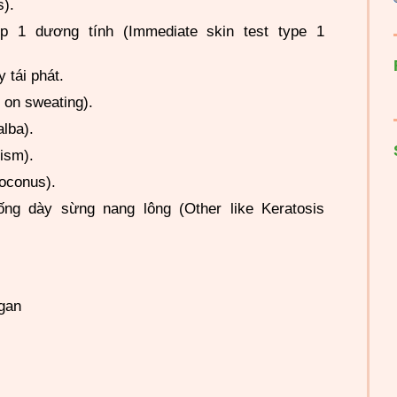
s).
p 1 dương tính (Immediate skin test type 1
 tái phát.
g on sweating).
alba).
ism).
oconus).
ng dày sừng nang lông (Other like Keratosis
gan