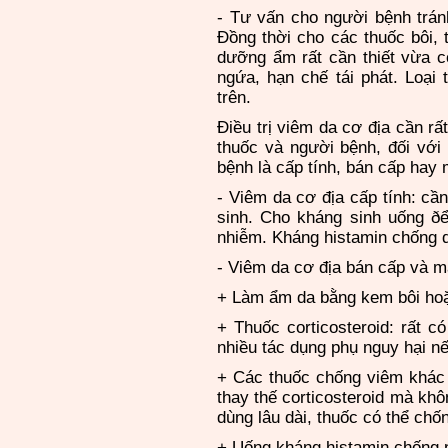
- Tư vấn cho người bệnh tránh
Ðồng thời cho các thuốc bôi,
dưỡng ẩm rất cần thiết vừa c
ngứa, hạn chế tái phát. Loại
trên.
Ðiều trị viêm da cơ địa cần rấ
thuốc và người bệnh, đối với 
bệnh là cấp tính, bán cấp hay
- Viêm da cơ địa cấp tính: cầ
sinh. Cho kháng sinh uống ðể
nhiễm. Kháng histamin chống 
- Viêm da cơ địa bán cấp và mạ
+ Làm ẩm da bằng kem bôi ho
+ Thuốc corticosteroid: rất c
nhiều tác dụng phụ nguy hại nế
+ Các thuốc chống viêm khác k
thay thế corticosteroid mà kh
dùng lâu dài, thuốc có thể ch
+ Uống kháng histamin chống 