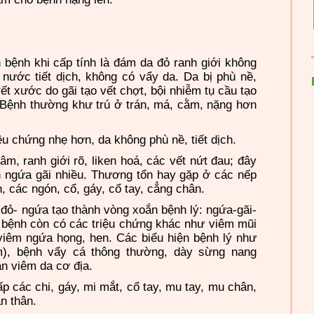
n bệnh khi cấp tính là đám da đỏ ranh giới không
nước tiết dịch, không có vẩy da. Da bị phù nề,
vết xước do gãi tạo vết chợt, bội nhiễm tụ cầu tạo
 Bệnh thường khư trú ở trán, má, cằm, nặng hơn
iệu chứng nhẹ hơn, da không phù nề, tiết dịch.
âm, ranh giới rõ, liken hoá, các vết nứt đau; đây
n ngứa gãi nhiều. Thương tổn hay gặp ở các nếp
n, các ngón, cổ, gáy, cổ tay, cẳng chân.
 đỏ- ngứa tạo thành vòng xoắn bệnh lý: ngứa-gãi-
 bệnh còn có các triệu chứng khác như viêm mũi
viêm ngứa họng, hen. Các biểu hiện bệnh lý như
m), bệnh vẩy cá thông thường, dày sừng nang
n viêm da cơ địa.
gấp các chi, gáy, mi mắt, cổ tay, mu tay, mu chân,
n thân.