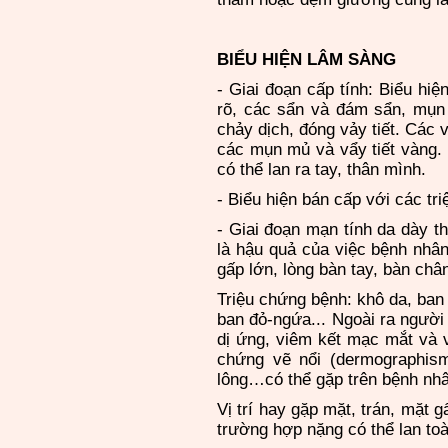
BIỂU HIỆN LÂM SÀNG
- Giai đoạn cấp tính:
Biểu hiệ
rõ, các sẩn và đám sẩn, mụn 
chảy dịch, đóng vảy tiết. Các 
các mụn mủ và vẩy tiết vàng.
có thể lan ra tay, thân mình.
- Biểu hiện bán cấp với các tr
- Giai đoạn mạn tính da dày th
là hậu quả của việc bệnh nhâ
gấp lớn, lòng bàn tay, bàn châ
Triệu chứng bệnh: khô da, ban
ban đỏ-ngứa... Ngoài ra người
dị ứng, viêm kết mạc mắt và 
chứng vẽ nổi (dermographis
lông…có thể gặp trên bệnh nhâ
Vị trí hay gặp mặt, trán, mặt 
trường hợp nặng có thể lan toà