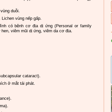
 vùng duỗi.
, Lichen vùng nếp gấp.
ình có bệnh cơ địa dị ứng (Personal or family
ư hen, viêm mũi dị ứng, viêm da cơ địa.
 subcapsular cataract).
ích ở mắt tái phát.
rance).
ma).