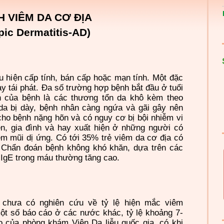
H VIÊM DA CƠ ĐỊA
pic Dermatitis-AD)
u hiện cấp tính, bán cấp hoặc mạn tính. Một đặc
y tái phát. Ða số trường hợp bệnh bắt đầu ở tuổi
nh của bệnh là các thương tổn da khô kèm theo
da bị dày, bệnh nhân càng ngứa và gãi gây nên
ho bệnh nặng hõn và có nguy cơ bị bội nhiễm vi
ền, gia đình và hay xuất hiện ở những người có
m mũi dị ứng. Có tới 35% trẻ viêm da cơ địa có
. Chẩn đoán bệnh không khó khăn, dựa trên các
 IgE trong máu thường tăng cao.
, chưa có nghiên cứu về tỷ lệ hiện mắc viêm
ột số báo cáo ở các nước khác, tỷ lệ khoảng 7-
o của phòng khám Viện Da liễu quốc gia, có khi