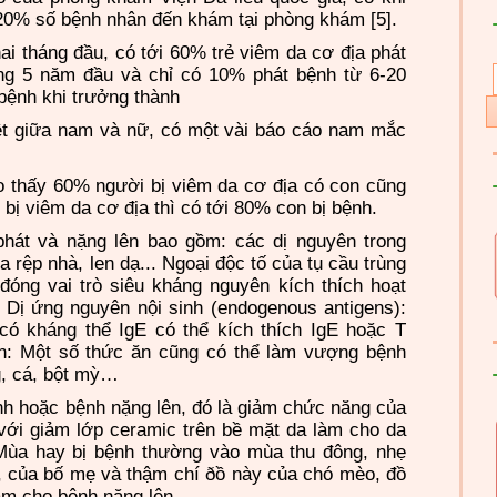
20% số bệnh nhân đến khám tại phòng khám [5].
ai tháng đầu, có tới 60% trẻ viêm da cơ địa phát
ng 5 năm đầu và chỉ có 10% phát bệnh từ 6-20
 bệnh khi trưởng thành
rệt giữa nam và nữ, có một vài báo cáo nam mắc
cho thấy 60% người bị viêm da cơ địa có con cũng
bị viêm da cơ địa thì có tới 80% con bị bệnh.
phát và nặng lên bao gồm: các dị nguyên trong
a rệp nhà, len dạ... Ngoại độc tố của tụ cầu trùng
đóng vai trò siêu kháng nguyên kích thích hoạt
 Dị ứng nguyên nội sinh (endogenous antigens):
có kháng thể IgE có thể kích thích IgE hoặc T
n: Một số thức ăn cũng có thể làm vượng bệnh
g, cá, bột mỳ…
nh hoặc bệnh nặng lên, đó là giảm chức năng của
với giảm lớp ceramic trên bề mặt da làm cho da
Mùa hay bị bệnh thường vào mùa thu đông, nhẹ
, của bố mẹ và thậm chí ðồ này của chó mèo, đồ
m cho bệnh nặng lên.