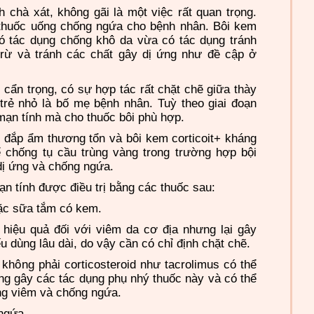
 chà xát, không gãi là một việc rất quan trọng.
 thuốc uống chống ngứa cho bệnh nhân. Bôi kem
ó tác dụng chống khô da vừa có tác dụng tránh
 trừ và tránh các chất gây dị ứng như đề cập ở
t cẩn trọng, có sự hợp tác rất chặt chẽ giữa thày
trẻ nhỏ là bố mẹ bệnh nhân. Tuỳ theo giai đoạn
 mạn tính mà cho thuốc bôi phù hợp.
n đắp ẩm thương tổn và bôi kem corticoit+ kháng
 chống tụ cầu trùng vàng trong trường hợp bội
dị ứng và chống ngứa.
n tính được điều trị bằng các thuốc sau:
ặc sữa tắm có kem.
ó hiệu quả đối với viêm da cơ địa nhưng lại gây
u dùng lâu dài, do vậy cần có chỉ định chặt chẽ.
hông phải corticosteroid như tacrolimus có thể
ông gây các tác dụng phụ nhý thuốc này và có thể
ống viêm và chống ngứa.
ngứa.