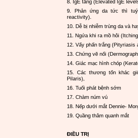
8. IgE tăng (Elevated IgE level
9. Phản ứng da tức thì tuý
reactivity).
10. Dễ bị nhiễm trùng da và hay
11. Ngứa khi ra mồ hôi (Itchin
12. Vẩy phấn trắng (Pityriasis 
13. Chứng vẽ nổi (Dermograph
14. Giác mạc hình chóp (Kerat
15. Các thương tổn khác giố
Pilaris),
16. Tuổi phát bệnh sớm
17. Chàm núm vú
18. Nếp dưới mắt Dennie- Mor
19. Quầng thâm quanh mắt
ĐIỀU TRỊ