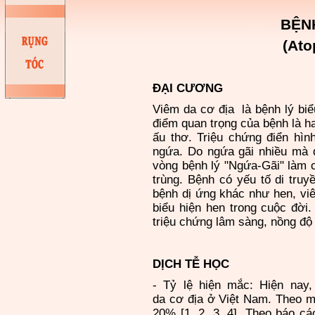
BỆN
(Ato
ĐẠI CƯƠNG
Viêm da cơ địa là bệnh lý biể
điểm quan trọng của bệnh là ha
ấu thơ. Triệu chứng điển hì
ngứa. Do ngứa gãi nhiều mà 
vòng bệnh lý "Ngứa-Gãi" làm c
trùng. Bệnh có yếu tố di truy
bệnh dị ứng khác như hen, viê
biểu hiện hen trong cuộc đời
triệu chứng lâm sàng, nồng độ
DỊCH TỄ HỌC
- Tỷ lệ hiện mắc: Hiện nay
da cơ địa ở Việt Nam. Theo m
20% [1, 2, 3, 4]. Theo báo cá