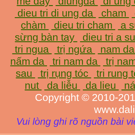
mề đay
diungda
di ung
dieu tri di ung da
cham
chàm
dieu tri cham
a 
sừng bàn tay
dieu tri a 
tri ngua
trị ngứa
nam d
nấm da
tri nam da
trị na
sau
trị rụng tóc
tri rung 
nut
da liễu
da lieu
ná
Copyright © 2010-20
www.dal
Vui lòng ghi rõ nguồn bài v