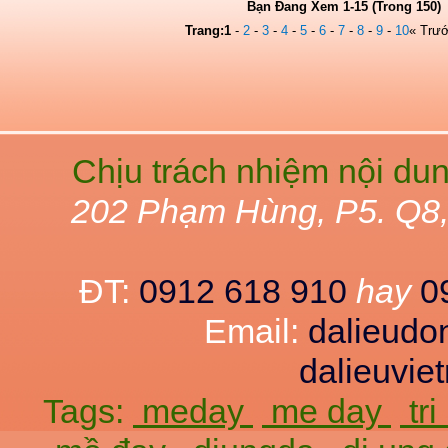
Bạn Đang Xem 1-15 (Trong 150)
Trang:
1
-
2
-
3
-
4
-
5
-
6
-
7
-
8
-
9
-
10
« Trư
Chịu trách nhiệm nội du
202 Phạm Hùng, P5. Q8
ĐT:
0912 618 910
hay
0
Email:
dalieud
dalieuvi
Tags:
meday
me day
tr