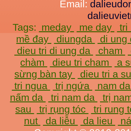
Email:
dalieud
dalieuvi
Tags:
meday
me day
tr
mề đay
diungda
di ung
dieu tri di ung da
cham
chàm
dieu tri cham
a 
sừng bàn tay
dieu tri a 
tri ngua
trị ngứa
nam d
nấm da
tri nam da
trị na
sau
trị rụng tóc
tri rung 
nut
da liễu
da lieu
ná