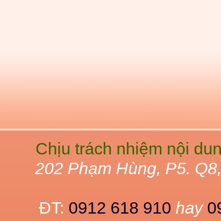
Chịu trách nhiệm nội du
202 Phạm Hùng, P5. Q8
ĐT:
0912 618 910
hay
0