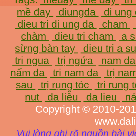
mề đay
diungda
di ung
dieu tri di ung da
cham
chàm
dieu tri cham
a 
sừng bàn tay
dieu tri a 
tri ngua
trị ngứa
nam d
nấm da
tri nam da
trị na
sau
trị rụng tóc
tri rung 
nut
da liễu
da lieu
ná
Copyright © 2010-20
www.dal
Vui lòng ghi rõ nguồn bài v