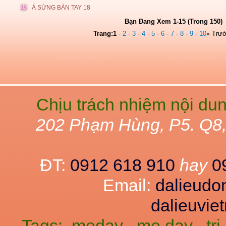
Á SỪNG BÀN TAY 18
15
Bạn Đang Xem 1-15 (Trong 150)
Trang:
1
-
2
-
3
-
4
-
5
-
6
-
7
-
8
-
9
-
10
« Trư
Chịu trách nhiệm nội du
202 Phạm Hùng, P5. Q8
ĐT:
0912 618 910
hay
0
Email:
dalieud
dalieuvi
Tags:
meday
me day
tr