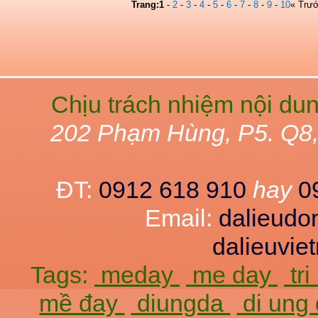
Trang:
1
-
2
-
3
-
4
-
5
-
6
-
7
-
8
-
9
-
10
« Trư
Chịu trách nhiệm nội du
202 Phạm Hùng, P5. Q8
ĐT:
0912 618 910
hay
0
Email:
dalieud
dalieuvi
Tags:
meday
me day
tr
mề đay
diungda
di ung