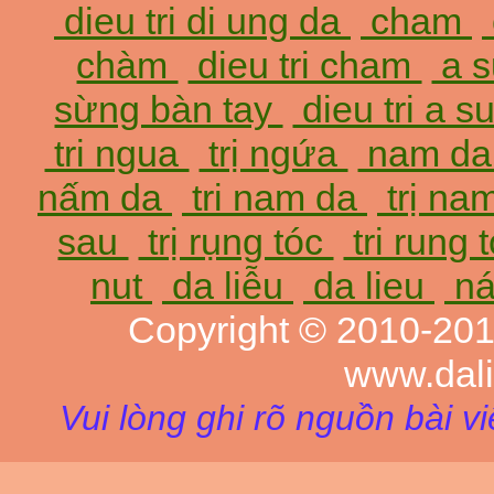
dieu tri di ung da
cham
chàm
dieu tri cham
a 
sừng bàn tay
dieu tri a 
tri ngua
trị ngứa
nam d
nấm da
tri nam da
trị na
sau
trị rụng tóc
tri rung 
nut
da liễu
da lieu
ná
Copyright © 2010-20
www.dal
Vui lòng ghi rõ nguồn bài v