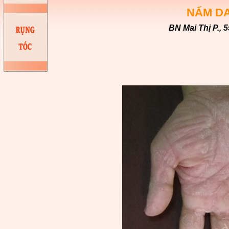
NẤM D
BN Mai Thị P., 