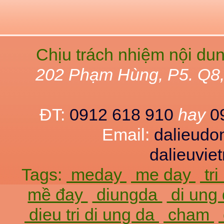
Chịu trách nhiệm nội du
202 Phạm Hùng, P5. Q8
ĐT:
0912 618 910
hay
0
Email:
dalieud
dalieuvi
Tags:
meday
me day
tr
mề đay
diungda
di ung
dieu tri di ung da
cham