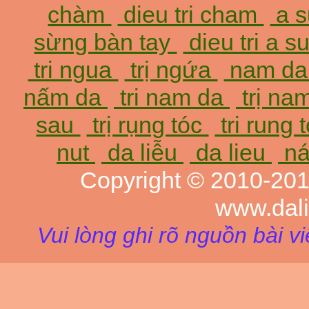
chàm
dieu tri cham
a 
sừng bàn tay
dieu tri a 
tri ngua
trị ngứa
nam d
nấm da
tri nam da
trị na
sau
trị rụng tóc
tri rung 
nut
da liễu
da lieu
ná
Copyright © 2010-20
www.dal
Vui lòng ghi rõ nguồn bài v