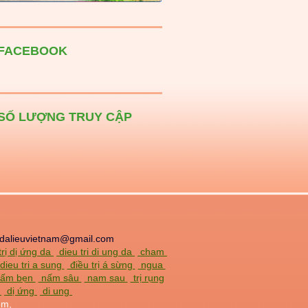
FACEBOOK
SỐ LƯỢNG TRUY CẬP
dalieuvietnam@gmail.com
trị dị ứng da
dieu tri di ung da
cham
dieu tri a sung
điều trị á sừng
ngua
 nấm bẹn
nấm sâu
nam sau
trị rụng
a
dị ứng
di ung
om,