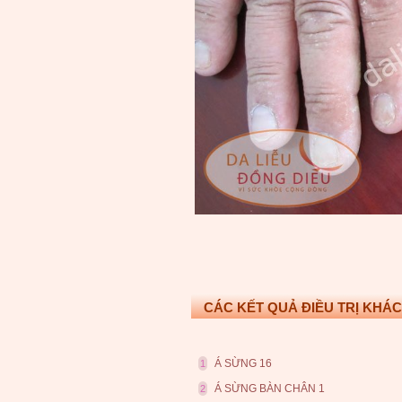
CÁC KẾT QUẢ ĐIỀU TRỊ KHÁC
Á SỪNG 16
1
Á SỪNG BÀN CHÂN 1
2