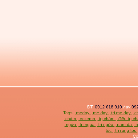
ĐT:
0912 618 910
hay
09
Tags:
meday
me day
tri me day
ch
chàm
eczema
trị chàm
điều trị 
ngứa
tri ngua
trị ngứa
nam da
n
tóc
tri rung toc
Co