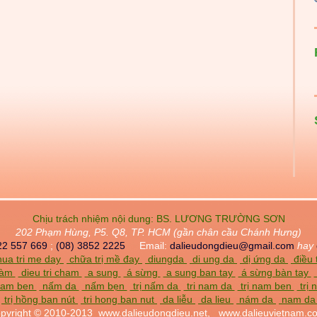
Chịu trách nhiệm nội dung:
BS. LƯƠNG TRƯỜNG SƠN
202 Phạm Hùng, P5. Q8, TP. HCM (gần chân cầu Chánh Hưng)
22 557 669
;
(08) 3852 2225
Email:
dalieudongdieu@gmail.com
hay
ua tri me day
chữa trị mề đay
diungda
di ung da
dị ứng da
điều 
chàm
dieu tri cham
a sung
á sừng
a sung ban tay
á sừng bàn tay
am ben
nấm da
nấm bẹn
trị nấm da
tri nam da
trị nam ben
trị
trị hồng ban nút
tri hong ban nut
da liễu
da lieu
nám da
nam d
pyright © 2010-2013
www.dalieudongdieu.net,
www.dalieuvietnam.c