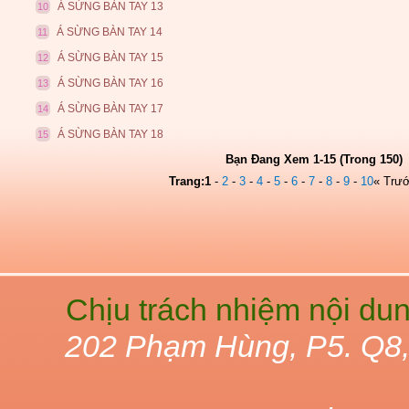
Á SỪNG BÀN TAY 13
10
Á SỪNG BÀN TAY 14
11
Á SỪNG BÀN TAY 15
12
Á SỪNG BÀN TAY 16
13
Á SỪNG BÀN TAY 17
14
Á SỪNG BÀN TAY 18
15
Bạn Đang Xem 1-15 (Trong 150)
Trang:
1
-
2
-
3
-
4
-
5
-
6
-
7
-
8
-
9
-
10
« Trư
Chịu trách nhiệm nội du
202 Phạm Hùng, P5. Q8