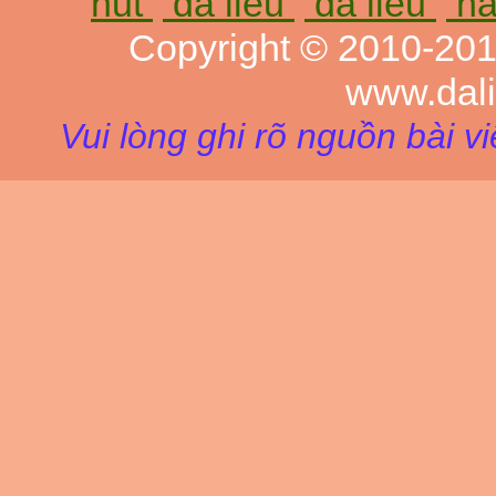
nut
da liễu
da lieu
ná
Copyright © 2010-20
www.dal
Vui lòng ghi rõ nguồn bài v