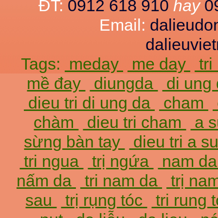
ĐT:
0912 618 910
hay
0
Email:
dalieud
dalieuvi
Tags:
meday
me day
tr
mề đay
diungda
di ung
dieu tri di ung da
cham
chàm
dieu tri cham
a 
sừng bàn tay
dieu tri a 
tri ngua
trị ngứa
nam d
nấm da
tri nam da
trị na
sau
trị rụng tóc
tri rung 