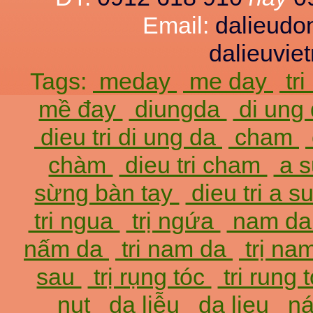
Email:
dalieud
dalieuvi
Tags:
meday
me day
tr
mề đay
diungda
di ung
dieu tri di ung da
cham
chàm
dieu tri cham
a 
sừng bàn tay
dieu tri a 
tri ngua
trị ngứa
nam d
nấm da
tri nam da
trị na
sau
trị rụng tóc
tri rung 
nut
da liễu
da lieu
ná