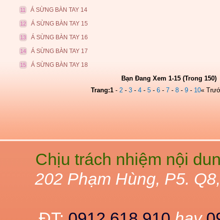
Á SỪNG BÀN TAY 14
11
Á SỪNG BÀN TAY 15
12
Á SỪNG BÀN TAY 16
13
Á SỪNG BÀN TAY 17
14
Á SỪNG BÀN TAY 18
15
Bạn Đang Xem 1-15 (Trong 150)
Trang:
1
-
2
-
3
-
4
-
5
-
6
-
7
-
8
-
9
-
10
« Trư
Chịu trách nhiệm nội du
202 Phạm Hùng, P5. Q8
ĐT:
0912 618 910
hay
0