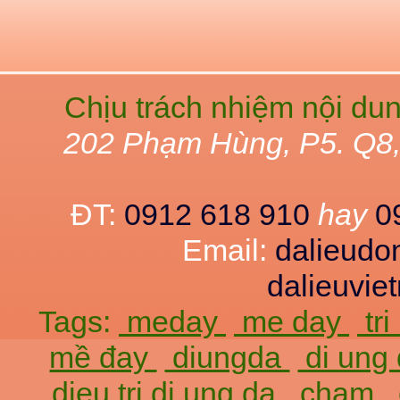
Chịu trách nhiệm nội du
202 Phạm Hùng, P5. Q8
ĐT:
0912 618 910
hay
0
Email:
dalieud
dalieuvi
Tags:
meday
me day
tr
mề đay
diungda
di ung
dieu tri di ung da
cham