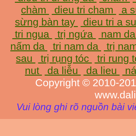
chàm
dieu tri cham
a 
sừng bàn tay
dieu tri a 
tri ngua
trị ngứa
nam d
nấm da
tri nam da
trị na
sau
trị rụng tóc
tri rung 
nut
da liễu
da lieu
ná
Copyright © 2010-20
www.dal
Vui lòng ghi rõ nguồn bài v