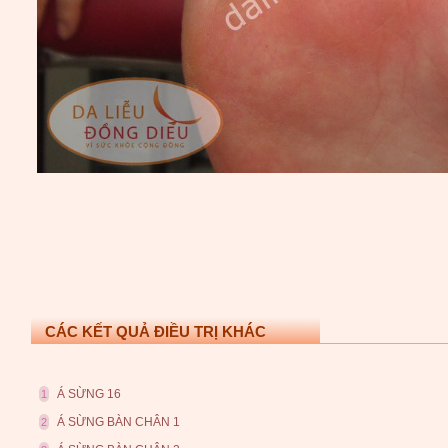
CÁC KẾT QUẢ ĐIỀU TRỊ KHÁC
Á SỪNG 16
1
Á SỪNG BÀN CHÂN 1
2