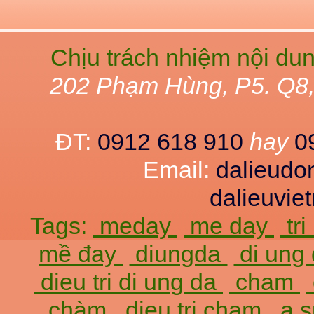
Chịu trách nhiệm nội du
202 Phạm Hùng, P5. Q8
ĐT:
0912 618 910
hay
0
Email:
dalieud
dalieuvi
Tags:
meday
me day
tr
mề đay
diungda
di ung
dieu tri di ung da
cham
chàm
dieu tri cham
a 