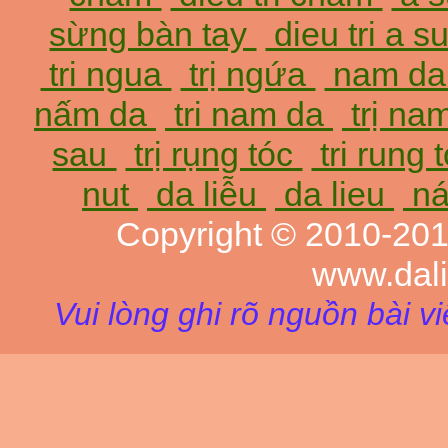
sừng bàn tay
dieu tri a 
tri ngua
trị ngứa
nam d
nấm da
tri nam da
trị na
sau
trị rụng tóc
tri rung 
nut
da liễu
da lieu
ná
Copyright © 2010-20
www.dal
Vui lòng ghi rõ nguồn bài v