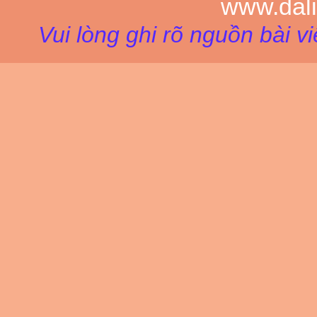
www.dal
Vui lòng ghi rõ nguồn bài v