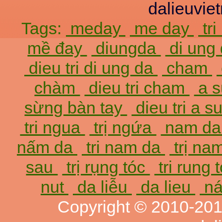
dalieuvi
Tags:
meday
me day
tr
mề đay
diungda
di ung
dieu tri di ung da
cham
chàm
dieu tri cham
a 
sừng bàn tay
dieu tri a 
tri ngua
trị ngứa
nam d
nấm da
tri nam da
trị na
sau
trị rụng tóc
tri rung 
nut
da liễu
da lieu
ná
Copyright © 2010-20