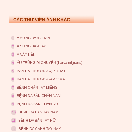
CÁC THƯ VIỆN ẢNH KHÁC
Á SỪNG BÀN CHÂN
1
Á SỪNG BÀN TAY
2
Á VẢY NẾN
3
ẤU TRÙNG DI CHUYỂN (Larva migrans)
4
BAN DA THƯỜNG GẶP NHẤT
5
BAN DA THƯỜNG GẶP Ở MẶT
6
BỆNH CHÂN TAY MIỆNG
7
BỆNH DA BÀN CHÂN NAM
8
BỆNH DA BÀN CHÂN NỮ
9
BỆNH DA BÀN TAY NAM
10
BỆNH DA BÀN TAY NỮ
11
BỆNH DA CÁNH TAY NAM
12