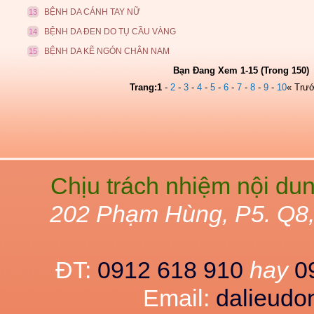
BỆNH DA CÁNH TAY NỮ
13
BỆNH DA ĐEN DO TỤ CẦU VÀNG
14
BỆNH DA KẼ NGÓN CHÂN NAM
15
Bạn Đang Xem 1-15 (Trong 150)
Trang:
1
-
2
-
3
-
4
-
5
-
6
-
7
-
8
-
9
-
10
« Trư
Chịu trách nhiệm nội du
202 Phạm Hùng, P5. Q8
ĐT:
0912 618 910
hay
0
Email:
dalieud