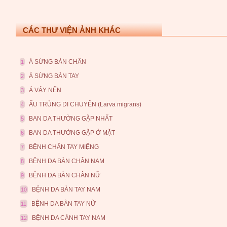
CÁC THƯ VIỆN ẢNH KHÁC
Á SỪNG BÀN CHÂN
1
Á SỪNG BÀN TAY
2
Á VẢY NẾN
3
ẤU TRÙNG DI CHUYỂN (Larva migrans)
4
BAN DA THƯỜNG GẶP NHẤT
5
BAN DA THƯỜNG GẶP Ở MẶT
6
BỆNH CHÂN TAY MIỆNG
7
BỆNH DA BÀN CHÂN NAM
8
BỆNH DA BÀN CHÂN NỮ
9
BỆNH DA BÀN TAY NAM
10
BỆNH DA BÀN TAY NỮ
11
BỆNH DA CÁNH TAY NAM
12