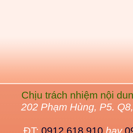
Chịu trách nhiệm nội du
202 Phạm Hùng, P5. Q8
ĐT:
0912 618 910
hay
0