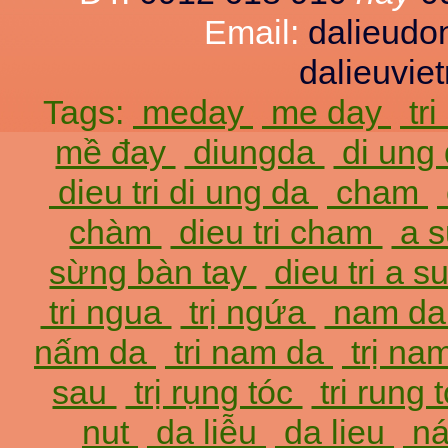
Email:
dalieud
dalieuvi
Tags:
meday
me day
tr
mề đay
diungda
di ung
dieu tri di ung da
cham
chàm
dieu tri cham
a 
sừng bàn tay
dieu tri a 
tri ngua
trị ngứa
nam d
nấm da
tri nam da
trị na
sau
trị rụng tóc
tri rung 
nut
da liễu
da lieu
ná