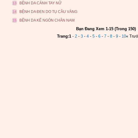
BỆNH DA CÁNH TAY NỮ
13
BỆNH DA ĐEN DO TỤ CẦU VÀNG
14
BỆNH DA KẼ NGÓN CHÂN NAM
15
Bạn Đang Xem 1-15 (Trong 150)
Trang:
1
-
2
-
3
-
4
-
5
-
6
-
7
-
8
-
9
-
10
« Trư