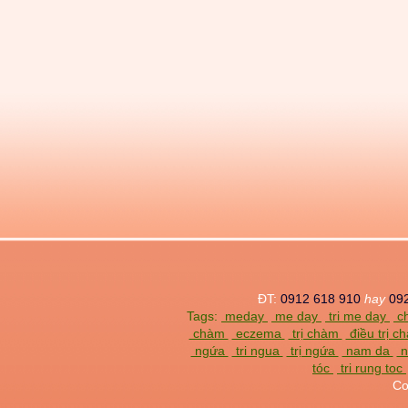
ĐT:
0912 618 910
hay
09
Tags:
meday
me day
tri me day
ch
chàm
eczema
trị chàm
điều trị 
ngứa
tri ngua
trị ngứa
nam da
n
tóc
tri rung toc
Co