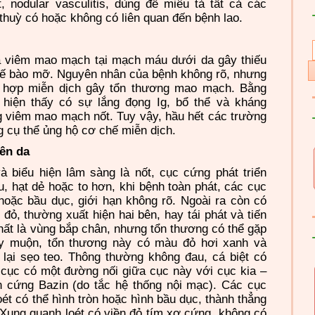
nodular vasculitis, dùng để miêu tả tất cả
cá
c
huỳ có hoặc không có liên quan đến bệnh lao.
à viêm mao mạch tại mạch máu dưới da gây thiếu
tế bào mỡ. Nguyên nhân của bệnh không rõ, nhưng
ức hợp miễn dịch gây tổn thương mao mạch. Bằng
 hiện thấy có sự lắng đọng Ig, bổ thể và kháng
g viêm mao mạch nốt. Tuy vậy, hầu hết
cá
c trường
 cụ thể ủng hộ cơ chế miễn dịch.
rên da
biểu hiện lâm sàng là nốt, cục cứng phát triển
, hạt dẻ hoặc to hơn, khi bệnh toàn phát,
cá
c cục
 hoặc bầu dục, giới hạn không rõ. Ngoài ra còn có
đỏ, thường xuất hiện hai bên, hay tái phát và tiến
 nhất là vùng bắp chân, nhưng tổn thương có thể gặp
y muộn, tổn thương này có màu đỏ hơi xanh và
ể lại sẹo teo. Thông thường không đau,
cá
biệt có
 cục có một đường nối giữa cục này với cục kia –
 cứng Bazin (do tắc hệ thống nội mạc).
Cá
c cục
oét có thể hình tròn hoặc hình bầu dục, thành thẳng
ung quanh loét có viền đỏ tím xơ cứng, không có