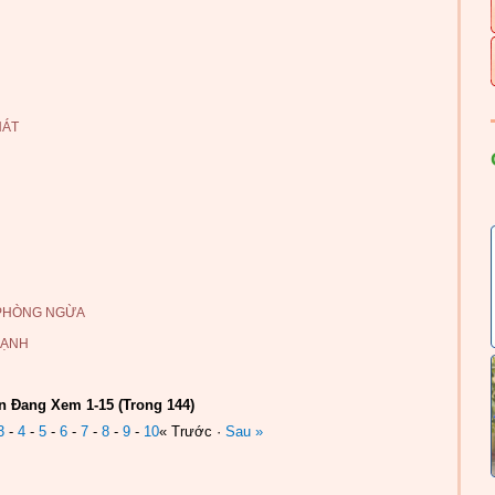
HÁT
 PHÒNG NGỪA
LẠNH
n Đang Xem 1-15 (Trong 144)
3
-
4
-
5
-
6
-
7
-
8
-
9
-
10
« Trước ·
Sau »