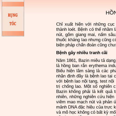
HỒN
Chỉ xuất hiện với những cục
thành loét. Bệnh có thể nhầm 
nút, gôm giang mai, nấm sâu.
thuốc kháng lao nhưng cũng c
biện pháp chẩn đoán cũng chư
Bệnh gây nhiều tranh cãi
Năm 1861, Bazin miêu tả dạng 
là hồng ban rắn erythema indu
Biểu hiện lâm sàng là
cá
c ph
nhận định đây là bệnh lao tại 
với bệnh lao nội tạng, test nộ
trị chống lao. Một số nghiên
Bazin không phải là kết quả 
nhiên, những nghiên cứu hiện 
viêm mao mạch nút và phản ứn
mảnh DNA đặc hiệu của trực kh
và mô học không có bất kỳ mối