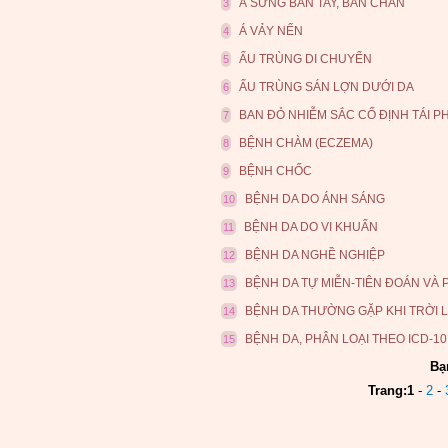
Á SỪNG BÀN TAY, BÀN CHÂN
3
Á VẢY NẾN
4
ẤU TRÙNG DI CHUYỂN
5
ẤU TRÙNG SÁN LỢN DƯỚI DA
6
BAN ĐỎ NHIỄM SẮC CỐ ĐỊNH TÁI P
7
BỆNH CHÀM (ECZEMA)
8
BỆNH CHỐC
9
BỆNH DA DO ÁNH SÁNG
10
BỆNH DA DO VI KHUẨN
11
BỆNH DA NGHỀ NGHIỆP
12
BỆNH DA TỰ MIỄN-TIÊN ĐOÁN VÀ
13
BỆNH DA THƯỜNG GẶP KHI TRỜI 
14
BỆNH DA, PHÂN LOẠI THEO ICD-10
15
Bạ
Trang:
1
-
2
-