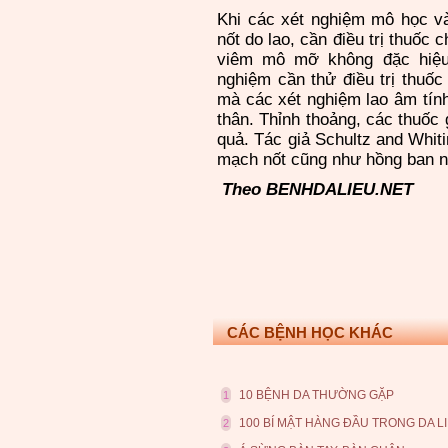
Khi
cá
c xét nghiệm mô học v
nốt do lao, cần điều trị thuốc
viêm mô mỡ không đặc hiệu
nghiệm cần thử điều trị thuố
mà
cá
c xét nghiệm lao âm tín
thân. Thỉnh thoảng,
cá
c thuốc 
quả. Tác giả Schultz and Whit
mạch nốt cũng như hồng ban nú
Theo BENHDALIEU.NET
CÁC BỆNH HỌC KHÁC
10 BỆNH DA THƯỜNG GẶP
1
100 BÍ MẬT HÀNG ĐẦU TRONG DA L
2