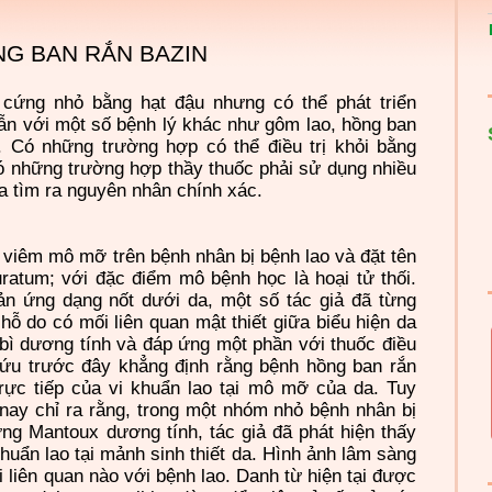
G BAN RẮN BAZIN
 cứng nhỏ bằng hạt đậu nhưng có thể phát triển
lẫn với một số bệnh lý khác như gôm lao, hồng ban
 Có những trường hợp có thể điều trị khỏi bằng
ó những trường hợp thầy thuốc phải sử dụng nhiều
a tìm ra nguyên nhân chính xác.
viêm mô mỡ trên bệnh nhân bị bệnh lao và đặt tên
ratum; với đặc điểm mô bệnh học là hoại tử thối.
ản ứng dạng nốt dưới da, một số tác giả đã từng
chỗ do có mối liên quan mật thiết giữa biểu hiện da
i bì dương tính và đáp ứng một phần với thuốc điều
 cứu trước đây khẳng định rằng bệnh hồng ban rắn
trực tiếp của vi khuẩn lao tại mô mỡ của da. Tuy
nay chỉ ra rằng, trong một nhóm nhỏ bệnh nhân bị
g Mantoux dương tính, tác giả đã phát hiện thấy
uẩn lao tại mảnh sinh thiết da. Hình ảnh lâm sàng
 liên quan nào với bệnh lao. Danh từ hiện tại được