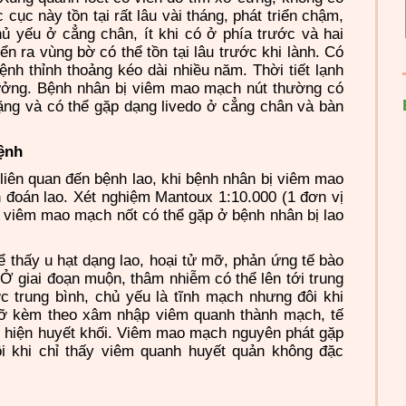
c cục này tồn tại rất lâu vài tháng, phát triển chậm,
chủ yếu ở cẳng chân, ít khi có ở phía trước và hai
iển ra vùng bờ có thể tồn tại lâu trước khi lành. Có
ệnh thỉnh thoảng kéo dài nhiều năm. Thời tiết lạnh
ưởng. Bệnh nhân bị viêm mao mạch nút thường có
ặng và có thể gặp dạng livedo ở cẳng chân và bàn
bệnh
iên quan đến bệnh lao, khi bệnh nhân bị viêm mao
 đoán lao. Xét nghiệm Mantoux 1:10.000 (1 đơn vị
 viêm mao mạch nốt có thể gặp ở bệnh nhân bị lao
 thấy u hạt dạng lao, hoại tử mỡ, phản ứng tế bào
 Ở giai đoạn muộn, thâm nhiễm có thể lên tới trung
 trung bình, chủ yếu là tĩnh mạch nhưng đôi khi
ỡ kèm theo xâm nhập viêm quanh thành mạch, tế
t hiện huyết khối. Viêm mao mạch nguyên phát gặp
 khi chỉ thấy viêm quanh huyết quản không đặc