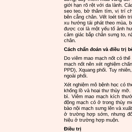
giới hạn rõ rệt với da lành.
Cá
sẹo teo, bờ thâm tím, vị trí 
bên cẳng chân. Vết loét tiến tr
xu hướng tái phát theo mùa, b
được coi là một yếu tố ảnh h
cảm giác bắp chân sưng to, n
chân.
Cách
chẩn đoán và điều trị 
Do viêm mao mạch nốt có thể l
mạch nốt nên xét nghiệm chẩn
PPD), Xquang phổi. Tuy nhiên,
ngoài phổi.
Xét nghiệm mô bệnh học có thể
khổng lồ và hoại thư thùy mỡ.
bì. Viêm mao mạch kích thước
động mạch có ở trong thùy m
bào nội mạch sưng lên và xuấ
ở trường hợp sớm, nhưng đôi
hiệu ở trường hợp muộn.
Điều trị