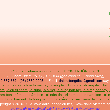
Chịu trách nhiệm nội dung:
BS. LƯƠNG TRƯỜNG SƠN
202 Phạm Hùng, P5. Q8, TP. HCM (gần chân cầu Chánh Hưng)
22 557 669
;
(08) 3852 2225
Email:
dalieudongdieu@gmail.com
hay
ua tri me day
chữa trị mề đay
diungda
di ung da
dị ứng da
điều 
chàm
dieu tri cham
a sung
á sừng
a sung ban tay
á sừng bàn tay
am ben
nấm da
nấm bẹn
trị nấm da
tri nam da
trị nam ben
trị
trị hồng ban nút
tri hong ban nut
da liễu
da lieu
nám da
nam d
pyright © 2010-2013
www.dalieudongdieu.net,
www.dalieuvietnam.c
Vui lòng ghi rõ nguồn bài viết khi copy nội dung từ website này