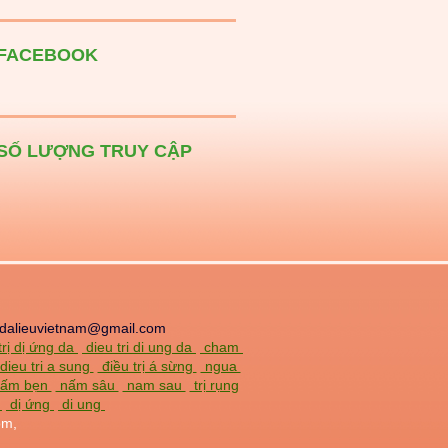
FACEBOOK
SỐ LƯỢNG TRUY CẬP
dalieuvietnam@gmail.com
trị dị ứng da
dieu tri di ung da
cham
dieu tri a sung
điều trị á sừng
ngua
 nấm bẹn
nấm sâu
nam sau
trị rụng
a
dị ứng
di ung
om,