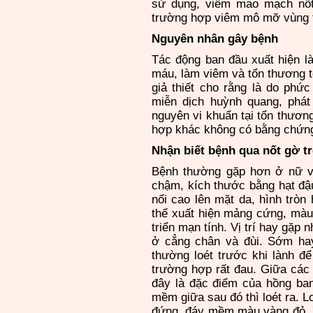
sử dụng, viêm mao mạch nốt, 
trường hợp viêm mô mỡ vùng t
Nguyên nhân gây bệnh
Tác động ban đầu xuất hiện l
máu, làm viêm và tổn thương 
giả thiết cho rằng là do ph
miễn dịch huỳnh quang, phát
nguyên vi khuẩn tại tổn thươn
hợp khác không có bằng chứng
Nhận biết bệnh qua nốt gờ t
Bệnh thường gặp hơn ở nữ và 
chậm, kích thước bằng hạt đậu
nổi cao lên mặt da, hình tròn
thể xuất hiện mảng cứng, màu 
triển mạn tính. Vị trí hay gặp
ở cẳng chân và đùi. Sớm ha
thường loét trước khi lành đ
trường hợp rất đau. Giữa
cá
c
đây là đặc điểm của hồng ban
mềm giữa sau đó thì loét ra. L
đứng, đáy mềm màu vàng đỏ. X