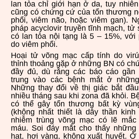
lan tỏa chỉ giới hạn ở da, tuy nhi
cũng có chứng cứ của tổn thương n
phổi, viêm não, hoặc viêm gan). N
pháp acyclovir truyền tĩnh mạch, tử
có lan tỏa nội tạng là 5 – 15%, với
do viêm phổi.
Hoại tử võng mạc cấp tính do virút
thỉnh thoảng gặp ở những BN có ch
đầy đủ, dù rằng các báo cáo gần
trung vào các bệnh mắt ở nhữn
Những thay đổi về thị giác bắt đầ
nhiều tháng sau khi zona đã khỏi. B
có thể gây tổn thương bất kỳ vù
(không nhất thiết là dây thần kinh
nhiễm trùng võng mạc có lẽ mắc
máu. Soi đáy mắt cho thấy những
hạt, hơi vàng, không xuất huyết. 