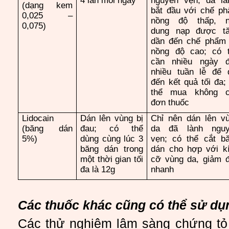
4 lần mỗi ngày
nguyên vẹn, đã là
(dạng kem
bắt đầu với chế p
0,025 –
nồng độ thấp, n
0,075)
dung nạp được t
dần đến chế phẩm
nồng độ cao; có 
cần nhiều ngày 
nhiều tuần lễ để 
đến kết quả tối đa;
thể mua không c
đơn thuốc
Lidocain
Dán lên vùng bị
Chỉ nên dán lên v
(băng dán
đau; có thể
da đã lành nguy
5%)
dùng cùng lúc 3
vẹn; có thể cắt b
băng dán trong
dán cho hợp với k
một thời gian tối
cỡ vùng da, giảm 
đa là 12g
nhanh
Các thuốc khác cũng có thể sử d
Các thử nghiệm lâm sàng chứng tỏ 