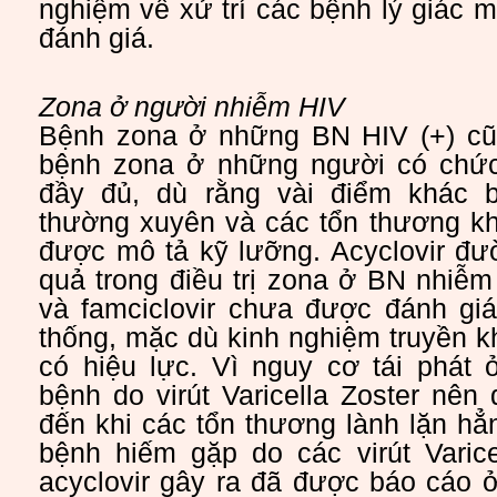
nghiệm về xử trí các bệnh lý giác
đánh giá.
Zona ở người nhiễm HIV
Bệnh zona ở những BN HIV (+) cũ
bệnh zona ở những người có chức
đầy đủ, dù rằng vài điểm khác b
thường xuyên và các tổn thương kh
được mô tả kỹ lưỡng. Acyclovir đư
quả trong điều trị zona ở BN nhiễm 
và famciclovir chưa được đánh gi
thống, mặc dù kinh nghiệm truyền 
có hiệu lực. Vì nguy cơ tái phát
bệnh do virút Varicella Zoster nên 
đến khi các tổn thương lành lặn hẳ
bệnh hiếm gặp do các virút Varice
acyclovir gây ra đã được báo cáo