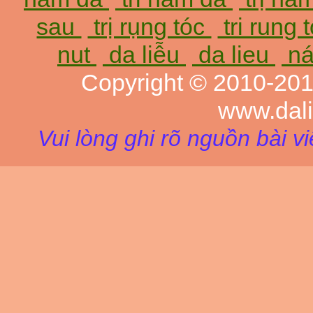
sau
trị rụng tóc
tri rung 
nut
da liễu
da lieu
ná
Copyright © 2010-20
www.dal
Vui lòng ghi rõ nguồn bài v