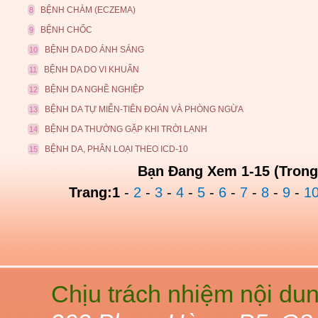
BỆNH CHÀM (ECZEMA)
8
BỆNH CHỐC
9
BỆNH DA DO ÁNH SÁNG
10
BỆNH DA DO VI KHUẨN
11
BỆNH DA NGHỀ NGHIỆP
12
BỆNH DA TỰ MIỄN-TIÊN ĐOÁN VÀ PHÒNG NGỪA
13
BỆNH DA THƯỜNG GẶP KHI TRỜI LẠNH
14
BỆNH DA, PHÂN LOẠI THEO ICD-10
15
Bạn Đang Xem 1-15 (Trong
Trang:
1
-
2
-
3
-
4
-
5
-
6
-
7
-
8
-
9
-
1
Chịu trách nhiệm nội du