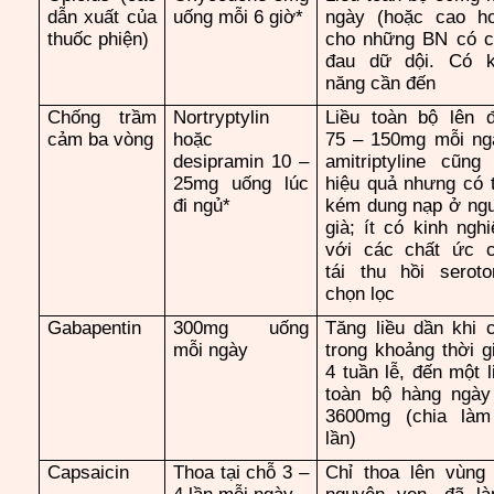
dẫn xuất của
uống mỗi 6 giờ*
ngày (hoặc cao h
thuốc phiện)
cho những BN có 
đau dữ dội. Có 
năng cần đến
Chống trầm
Nortryptylin
Liều toàn bộ lên 
cảm ba vòng
hoặc
75 – 150mg mỗi ng
desipramin 10 –
amitriptyline cũng
25mg uống lúc
hiệu quả nhưng có 
đi ngủ*
kém dung nạp ở ng
già; ít có kinh ngh
với các chất ức 
tái thu hồi seroto
chọn lọc
Gabapentin
300mg uống
Tăng liều dần khi 
mỗi ngày
trong khoảng thời g
4 tuần lễ, đến một l
toàn bộ hàng ngày
3600mg (chia là
lần)
Capsaicin
Thoa tại chỗ 3 –
Chỉ thoa lên vùng