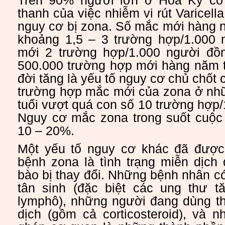
Trên 90% người lớn ở Hoa Kỳ có
thanh của việc nhiễm vi rút Varicell
nguy cơ bị zona. Số mắc mới hàng 
khoảng 1,5 – 3 trường hợp/1.000 
mới 2 trường hợp/1.000 người đồn
500.000 trường hợp mới hàng năm t
đời tăng là yếu tố nguy cơ chủ chốt
trường hợp mắc mới của zona ở nhữ
tuổi vượt quá con số 10 trường hợp
Nguy cơ mắc zona trong suốt cuộc 
10 – 20%.
Một yếu tố nguy cơ khác đã được
bệnh zona là tình trạng miễn dịch 
bào bị thay đổi. Những bệnh nhân có
tân sinh (đặc biệt các ung thư t
lymphô), những người đang dùng t
dịch (gồm cả corticosteroid), và 