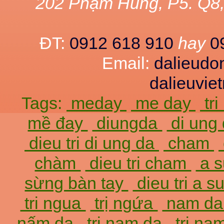
202 Phạm Hùng, P5. Q8
ĐT:
0912 618 910
hay
0
Email:
dalieud
dalieuvi
Tags:
meday
me day
tr
mề đay
diungda
di ung
dieu tri di ung da
cham
chàm
dieu tri cham
a 
sừng bàn tay
dieu tri a 
tri ngua
trị ngứa
nam d
nấm da
tri nam da
trị na