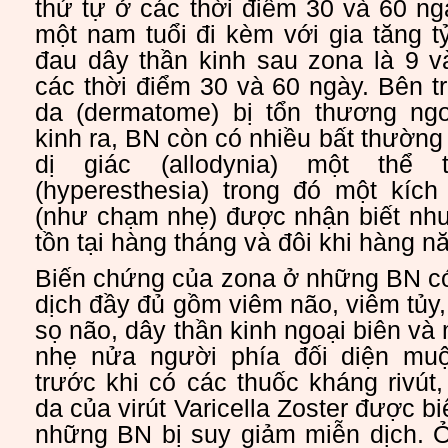
thứ tự ở các thời điểm 30 và 60 n
một nam tuổi đi kèm với gia tăng t
đau dây thần kinh sau zona là 9 v
các thời điểm 30 và 60 ngày. Bên 
da (dermatome) bị tổn thương ng
kinh ra, BN còn có nhiều bất thường
dị giác (allodynia) một thể
(hyperesthesia) trong đó một kích
(như chạm nhẹ) được nhận biết như
tồn tại hàng tháng và đôi khi hàng n
Biến chứng của zona ở những BN c
dịch đầy đủ gồm viêm não, viêm tủy, 
sọ não, dây thần kinh ngoại biên và 
nhẹ nửa người phía đối diện mu
trước khi có các thuốc kháng rivút,
da của virút Varicella Zoster được bi
những BN bị suy giảm miễn dịch. 