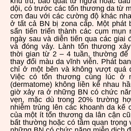
khu trú, bao quát từ ngứa hoặc đa
dội, có trước các tổn thương da từ 
cơn đau với các cường độ khác nha
ở tất cả BN bị zona cấp. Một phát
sẩn tiến triển thành các cụm mụn 
ngày sau và diễn tiến qua các giai 
và đóng vảy. Lành tổn thương xảy
thời gian từ 2 – 4 tuần, thường để
thay đổi màu da vĩnh viễn. Phát ba
chỉ ở một bên và không vượt quá 
Việc có tổn thương cùng lúc ở 
(dermatome) không liền kế nhau h
giờ xảy ra ở những BN có chức năn
vẹn, mặc dù trong 20% trường hợ
nhiễm trùng lên các khoanh da kế 
của một ít tổn thương da lân cận cũ
bất thường hoặc có tầm quan trọng v
những BN có chức năng miễn dịch đ