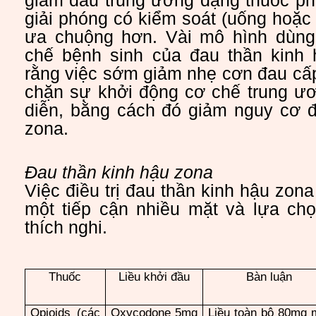
giảm đau trung ương dạng thuốc phi
giải phóng có kiểm soát (uống hoặc
ưa chuộng hơn. Vài mô hình dùng 
chế bệnh sinh của đau thần kinh
rằng việc sớm giảm nhẹ cơn đau cấp
chặn sự khởi động cơ chế trung ư
diễn, bằng cách đó giảm nguy cơ đ
zona.
Đau thần kinh hậu zona
Việc điều trị đau thần kinh hậu zona
một tiếp cận nhiều mặt và lựa ch
thích nghi.
Thuốc
Liều khởi đầu
Bàn luận
Opioids (các
Oxycodone 5mg
Liều toàn bộ 80mg 