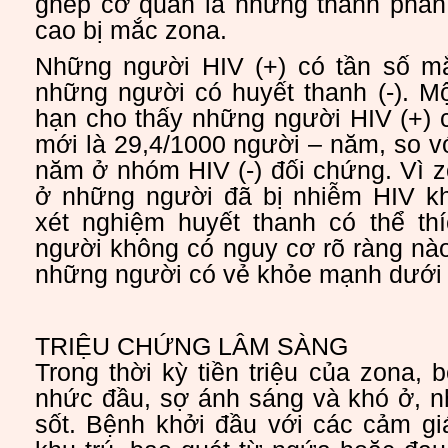
ghép cơ quan là những thành phần
cao bị mắc zona.
Những người HIV (+) có tần số m
những người có huyết thanh (-). M
hạn cho thấy những người HIV (+) 
mới là 29,4/1000 người – năm, so v
năm ở nhóm HIV (-) đối chứng. Vì z
ở những người đã bị nhiễm HIV kh
xét nghiệm huyết thanh có thể t
người không có nguy cơ rõ ràng nà
những người có vẻ khỏe mạnh dưới 5
TRIỆU CHỨNG LÂM SÀNG
Trong thời kỳ tiền triệu của zona, 
nhức đầu, sợ ánh sáng và khó ở, n
sốt. Bệnh khởi đầu với các cảm gi