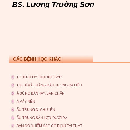
BS. Lương Trường Sơn
CÁC BỆNH HỌC KHÁC
10 BỆNH DA THƯỜNG GẶP
1
100 BÍ MẬT HÀNG ĐẦU TRONG DA LIỄU
2
Á SỪNG BÀN TAY, BÀN CHÂN
3
Á VẢY NẾN
4
ẤU TRÙNG DI CHUYỂN
5
ẤU TRÙNG SÁN LỢN DƯỚI DA
6
BAN ĐỎ NHIỄM SẮC CỐ ĐỊNH TÁI PHÁT
7