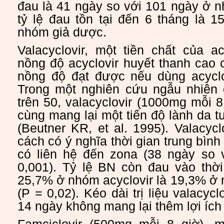
đau là 41 ngày so với 101 ngày ở 
tỷ lệ đau tồn tại đến 6 tháng là 
nhóm giả dược.
Valacyclovir, một tiền chất của ac
nồng độ acyclovir huyết thanh cao 
nồng độ đạt được nếu dùng acycl
Trong một nghiên cứu ngẫu nhiên
trên 50, valacyclovir (1000mg mỗi 8
cùng mang lại một tiến độ lành da
(Beutner KR, et al. 1995). Valacycl
cách có ý nghĩa thời gian trung bìn
có liên hệ đến zona (38 ngày so 
0,001). Tỷ lệ BN còn đau vào thời
25,7% ở nhóm acyclovir là 19,3% ở 
(P = 0,02). Kéo dài trị liệu valacycl
14 ngày không mang lại thêm lợi ích 