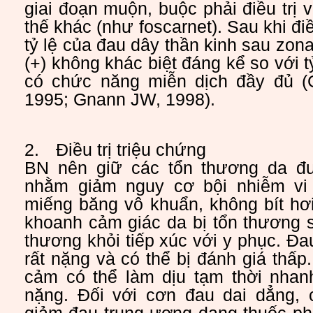
giai đoạn muộn, buộc phải điều trị 
thế khác (như foscarnet). Sau khi điề
tỷ lệ của đau dây thần kinh sau zo
(+) không khác biệt đáng kể so với t
có chức năng miễn dịch đầy đủ (G
1995; Gnann JW, 1998).
2.
Điều trị triệu chứng
BN nên giữ các tổn thương da đ
nhằm giảm nguy cơ bội nhiễm vi
miếng băng vô khuẩn, không bít hơi
khoanh cảm giác da bị tổn thương 
thương khỏi tiếp xúc với y phục. Đa
rất nặng và có thể bị đánh giá thấp
cảm có thể làm dịu tạm thời nha
nặng. Đối với cơn đau dai dẳng, c