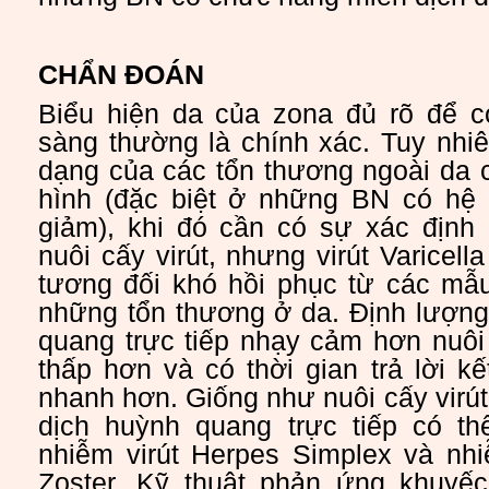
CHẨN ĐOÁN
Biểu hiện da của zona đủ rõ để 
sàng thường là chính xác. Tuy nhiên
dạng của các tổn thương ngoài da 
hình (đặc biệt ở những BN có hệ 
giảm), khi đó cần có sự xác định 
nuôi cấy virút, nhưng virút Varicell
tương đối khó hồi phục từ các m
những tổn thương ở da. Định lượng
quang trực tiếp nhạy cảm hơn nuôi c
thấp hơn và có thời gian trả lời k
nhanh hơn. Giống như nuôi cấy virút
dịch huỳnh quang trực tiếp có th
nhiễm virút Herpes Simplex và nhiễ
Zoster. Kỹ thuật phản ứng khuyếc