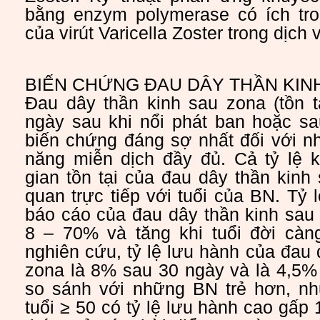
bằng enzym polymerase có ích tr
của virút Varicella Zoster trong dịch
BIẾN CHỨNG ĐAU DÂY THẦN KIN
Đau dây thần kinh sau zona (tồn tạ
ngày sau khi nổi phát ban hoặc sau
biến chứng đáng sợ nhất đối với 
năng miễn dịch đầy đủ. Cả tỷ lệ k
gian tồn tại của đau dây thần kinh 
quan trực tiếp với tuổi của BN. Tỷ 
báo cáo của đau dây thần kinh sau
8 – 70% và tăng khi tuổi đời càn
nghiên cứu, tỷ lệ lưu hành của đau 
zona là 8% sau 30 ngày và là 4,5%
so sánh với những BN trẻ hơn, n
tuổi ≥ 50 có tỷ lệ lưu hành cao gấp 