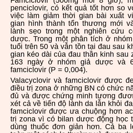
Famciclovir (500mg mỗi 8 giờ), m
penciclovir, có kết quả tốt hơn so 
việc làm giảm thời gian bài xuất vi
gian hình thành tổn thương mới v
lành sẹo trong một nghiên cứu c
dược. Trong một phân tích ở nhó
tuổi trên 50 và vẫn tồn tại đau sau k
gian kéo dài của đau thần kinh sau 
163 ngày ở nhóm giả dược và 
famciclovir (P = 0,004).
Valacyclovir và famciclovir được 
điều trị zona ở những BN có chức n
đủ và được chứng minh tương đương
xét cả về tiến độ lành da lẫn khỏi đa
famciclovir được ưa chuộng hơn acy
trị zona vì có bilan dược động học 
dùng thuốc đơn giản hơn. Cả ba l