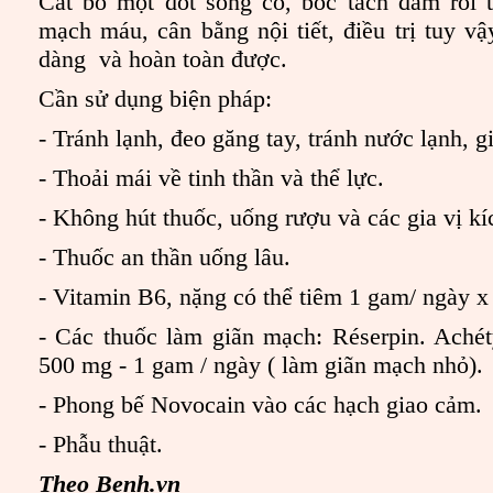
Cắt bỏ một đốt sống cổ, bóc tách đám rối 
mạch máu, cân bằng nội tiết, điều trị tuy v
dàng và hoàn toàn được.
Cần sử dụng biện pháp:
- Tránh lạnh, đeo găng tay, tránh nước lạnh, g
- Thoải mái về tinh thần và thể lực.
- Không hút thuốc, uống rượu và các gia vị kí
- Thuốc an thần uống lâu.
- Vitamin B6, nặng có thể tiêm 1 gam/ ngày x
- Các thuốc làm giãn mạch: Réserpin. Achéty
500 mg - 1 gam / ngày ( làm giãn mạch nhỏ).
- Phong bế Novocain vào các hạch giao cảm.
- Phẫu thuật.
Theo Benh.vn