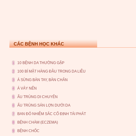
CÁC BỆNH HỌC KHÁC
10 BỆNH DA THƯỜNG GẶP
1
100 BÍ MẬT HÀNG ĐẦU TRONG DA LIỄU
2
Á SỪNG BÀN TAY, BÀN CHÂN
3
Á VẢY NẾN
4
ẤU TRÙNG DI CHUYỂN
5
ẤU TRÙNG SÁN LỢN DƯỚI DA
6
BAN ĐỎ NHIỄM SẮC CỐ ĐỊNH TÁI PHÁT
7
BỆNH CHÀM (ECZEMA)
8
BỆNH CHỐC
9