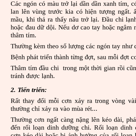
Các ngón có màu trở lại dần dần xanh tím, c
lan lên vùng trước kia có hiện tượng ngất. 
mầu, khi thả ra thấy nâu trở lại. Đầu chi lạ
hoặc đau dữ dội. Nếu dơ cao tay hoặc ngâm
thâm tím.
Thường kèm theo số lượng các ngón tay như d
Bệnh phát triển thành từng đợt, sau mỗi đợt c
Thâm tím đầu chi trong một thời gian rồi cũ
tránh được lạnh.
2. Tiến triển:
Rất thay đổi mỗi cơn xảy ra trong vòng và
thường chỉ xảy ra vào mùa rét...
Thường cơn ngất càng nặng lên kéo dài, ph
đến rối loạn dinh dưỡng chi. Rối loạn dinh
cơn kéo dài hoặc bị ảnh hưởng của rối loạ