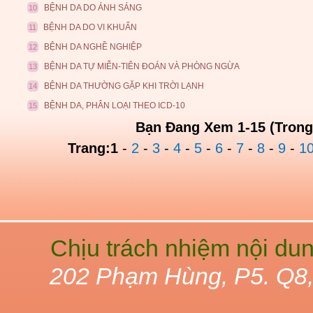
BỆNH DA DO ÁNH SÁNG
10
BỆNH DA DO VI KHUẨN
11
BỆNH DA NGHỀ NGHIỆP
12
BỆNH DA TỰ MIỄN-TIÊN ĐOÁN VÀ PHÒNG NGỪA
13
BỆNH DA THƯỜNG GẶP KHI TRỜI LẠNH
14
BỆNH DA, PHÂN LOẠI THEO ICD-10
15
Bạn Đang Xem 1-15 (Trong
Trang:
1
-
2
-
3
-
4
-
5
-
6
-
7
-
8
-
9
-
1
Chịu trách nhiệm nội du
202 Phạm Hùng, P5. Q8