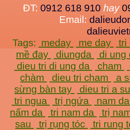
ĐT:
0912 618 910
hay
0
Email:
dalieud
dalieuvi
Tags:
meday
me day
tr
mề đay
diungda
di ung
dieu tri di ung da
cham
chàm
dieu tri cham
a 
sừng bàn tay
dieu tri a 
tri ngua
trị ngứa
nam d
nấm da
tri nam da
trị na
sau
trị rụng tóc
tri rung 