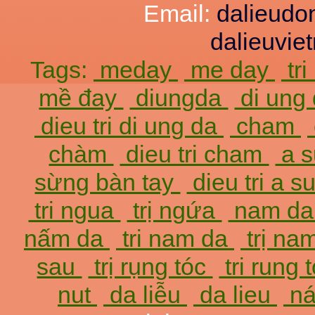
Email:
dalieud
dalieuvi
Tags:
meday
me day
tr
mề đay
diungda
di ung
dieu tri di ung da
cham
chàm
dieu tri cham
a 
sừng bàn tay
dieu tri a 
tri ngua
trị ngứa
nam d
nấm da
tri nam da
trị na
sau
trị rụng tóc
tri rung 
nut
da liễu
da lieu
ná