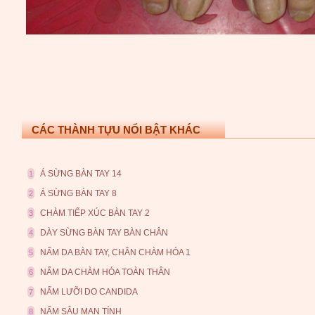
CÁC THÀNH TỰU NỔI BẬT KHÁC
Á SỪNG BÀN TAY 14
1
Á SỪNG BÀN TAY 8
2
CHÀM TIẾP XÚC BÀN TAY 2
3
DÀY SỪNG BÀN TAY BÀN CHÂN
4
NẤM DA BÀN TAY, CHÂN CHÀM HÓA 1
5
NẤM DA CHÀM HÓA TOÀN THÂN
6
NẤM LƯỠI DO CANDIDA
7
NẤM SÂU MẠN TÍNH
8