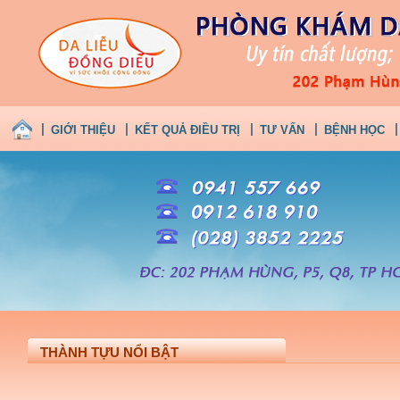
GIỚI THIỆU
KẾT QUẢ ĐIỀU TRỊ
TƯ VẤN
BỆNH HỌC
THÀNH TỰU NỔI BẬT