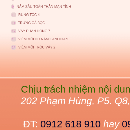
NẤM SÂU TOÀN THÂN MẠN TÍNH
9
RỤNG TÓC 4
10
TRỨNG CÁ BỌC
11
VẢY PHẤN HỒNG 7
12
VIÊM MÔI DO NẤM CANDIDA 5
13
VIÊM MÔI TRÓC VẢY 2
14
Chịu trách nhiệm nội du
202 Phạm Hùng, P5. Q8
ĐT:
0912 618 910
hay
0