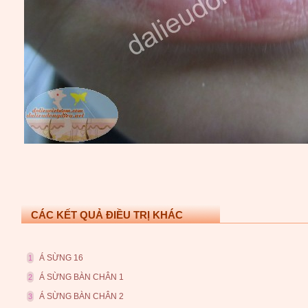
CÁC KẾT QUẢ ĐIỀU TRỊ KHÁC
Á SỪNG 16
1
Á SỪNG BÀN CHÂN 1
2
Á SỪNG BÀN CHÂN 2
3