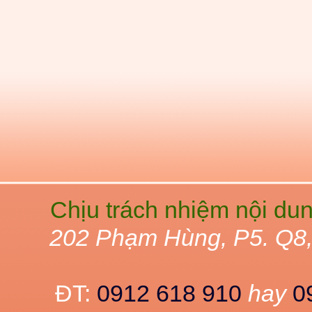
Chịu trách nhiệm nội du
202 Phạm Hùng, P5. Q8
ĐT:
0912 618 910
hay
0