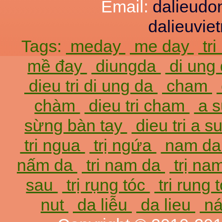
Email:
dalieud
dalieuvi
Tags:
meday
me day
tr
mề đay
diungda
di ung
dieu tri di ung da
cham
chàm
dieu tri cham
a 
sừng bàn tay
dieu tri a 
tri ngua
trị ngứa
nam d
nấm da
tri nam da
trị na
sau
trị rụng tóc
tri rung 
nut
da liễu
da lieu
ná