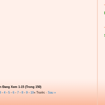
n Đang Xem 1-15 (Trong 150)
3
-
4
-
5
-
6
-
7
-
8
-
9
-
10
« Trước ·
Sau »