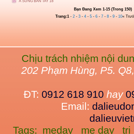
Á SỪNG BÀN TAY 18
15
Bạn Đang Xem 1-15 (Trong 150)
Trang:
1
-
2
-
3
-
4
-
5
-
6
-
7
-
8
-
9
-
10
« Trư
Chịu trách nhiệm nội du
202 Phạm Hùng, P5. Q8
ĐT:
0912 618 910
hay
0
Email:
dalieud
dalieuvi
Tags:
meday
me day
tr