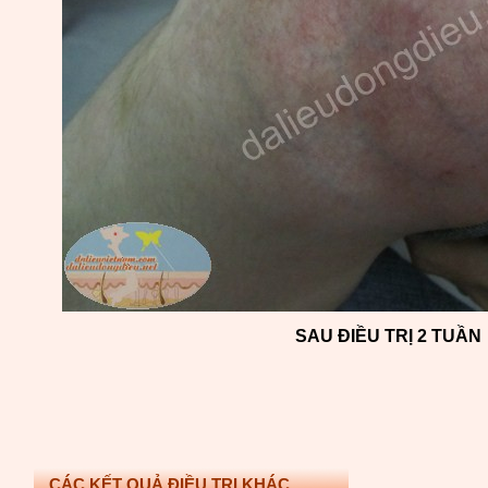
SAU ĐIỀU TRỊ 2 TUẦN
CÁC KẾT QUẢ ĐIỀU TRỊ KHÁC