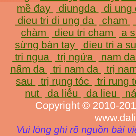
mề đay
diungda
di ung
dieu tri di ung da
cham
chàm
dieu tri cham
a 
sừng bàn tay
dieu tri a 
tri ngua
trị ngứa
nam d
nấm da
tri nam da
trị na
sau
trị rụng tóc
tri rung 
nut
da liễu
da lieu
ná
Copyright © 2010-20
www.dal
Vui lòng ghi rõ nguồn bài v