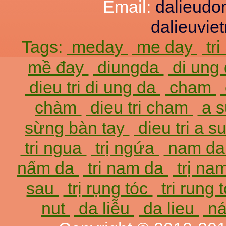
Email:
dalieud
dalieuvi
Tags:
meday
me day
tr
mề đay
diungda
di ung
dieu tri di ung da
cham
chàm
dieu tri cham
a 
sừng bàn tay
dieu tri a 
tri ngua
trị ngứa
nam d
nấm da
tri nam da
trị na
sau
trị rụng tóc
tri rung 
nut
da liễu
da lieu
ná