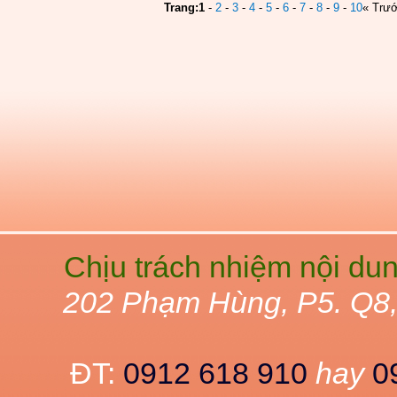
Trang:
1
-
2
-
3
-
4
-
5
-
6
-
7
-
8
-
9
-
10
« Trư
Chịu trách nhiệm nội du
202 Phạm Hùng, P5. Q8
ĐT:
0912 618 910
hay
0