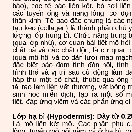
bào), các tế bào liên kết, bó sợi liên
các tuyến ống và nang lông, cơ dự
thần kinh. Tế bào đặc chưng là các n
tạo keo (collagen) là thành phần chủ
lượng lớp trung bì. Chức năng trung bì
(qua lớp nhú), cơ quan bài tiết mồ hôi
chất bã và các chất độc, là cơ quan đ
(qua mồ hôi và co dãn lưới mao mạch
đặc biệt bảo đảm tính đàn hồi, tín
hình thể và vị trí sau cử động làm 
hấp thu một số chất, thuốc qua ống 
tái tạo làm liền vết thương, vết bỏng 
sinh học miễn dịch, tạo ra một số 
tiết, đáp ứng viêm và các phẩn ứng dị
Lớp hạ bì (Hypodermis): Dày từ 0.
Là mô liên kết mỡ. Các phần phụ củ
lông, tuyến mồ hôi nằm cả ở hạ bì, 