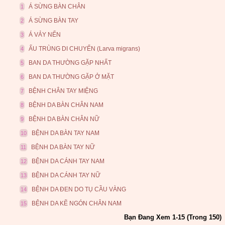
Á SỪNG BÀN CHÂN
1
Á SỪNG BÀN TAY
2
Á VẢY NẾN
3
ẤU TRÙNG DI CHUYỂN (Larva migrans)
4
BAN DA THƯỜNG GẶP NHẤT
5
BAN DA THƯỜNG GẶP Ở MẶT
6
BỆNH CHÂN TAY MIỆNG
7
BỆNH DA BÀN CHÂN NAM
8
BỆNH DA BÀN CHÂN NỮ
9
BỆNH DA BÀN TAY NAM
10
BỆNH DA BÀN TAY NỮ
11
BỆNH DA CÁNH TAY NAM
12
BỆNH DA CÁNH TAY NỮ
13
BỆNH DA ĐEN DO TỤ CẦU VÀNG
14
BỆNH DA KẼ NGÓN CHÂN NAM
15
Bạn Đang Xem 1-15 (Trong 150)