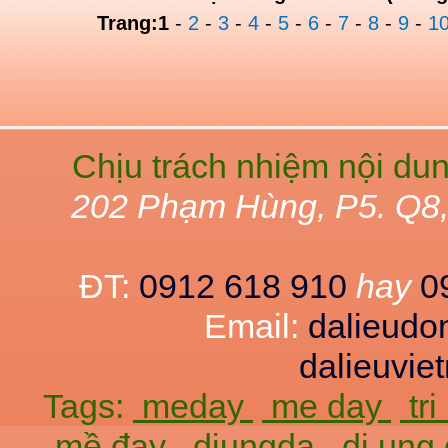
Trang:
1
-
2
-
3
-
4
-
5
-
6
-
7
-
8
-
9
-
1
Chịu trách nhiệm nội du
202 Phạm Hùng, P5. Q8
ĐT:
0912 618 910
hay
0
Email:
dalieud
dalieuvi
Tags:
meday
me day
tr
mề đay
diungda
di ung