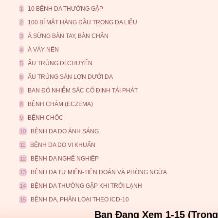
10 BỆNH DA THƯỜNG GẶP
1
100 BÍ MẬT HÀNG ĐẦU TRONG DA LIỄU
2
Á SỪNG BÀN TAY, BÀN CHÂN
3
Á VẢY NẾN
4
ẤU TRÙNG DI CHUYỂN
5
ẤU TRÙNG SÁN LỢN DƯỚI DA
6
BAN ĐỎ NHIỄM SẮC CỐ ĐỊNH TÁI PHÁT
7
BỆNH CHÀM (ECZEMA)
8
BỆNH CHỐC
9
BỆNH DA DO ÁNH SÁNG
10
BỆNH DA DO VI KHUẨN
11
BỆNH DA NGHỀ NGHIỆP
12
BỆNH DA TỰ MIỄN-TIÊN ĐOÁN VÀ PHÒNG NGỪA
13
BỆNH DA THƯỜNG GẶP KHI TRỜI LẠNH
14
BỆNH DA, PHÂN LOẠI THEO ICD-10
15
Bạn Đang Xem 1-15 (Trong