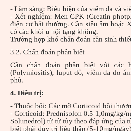
- Lâm sàng: Biểu hiện của viêm da và v
- Xét nghiệm: Men CPK (Creatin photph
điện cơ bất thường. Cần siêu âm hoặc 
có các khói u nội tạng không.
Trường hợp khó chẩn đoán cần sinh thiết
3.2.
Chẩn đoán phân biệt
Cần chẩn đoán phân biệt với các 
(Polymiositis), luput đỏ, viêm da do á
phù.
4. Điều trị:
- Thuốc bôi: Các mỡ Corticoid bôi thươ
- Corticoid: Prednisolon 0,5-1,0mg/kg/n
Solunedrol) từ từ tùy theo đáp ứng của 
biệt phải duy trì liều thấp (5-10mg/ngày)